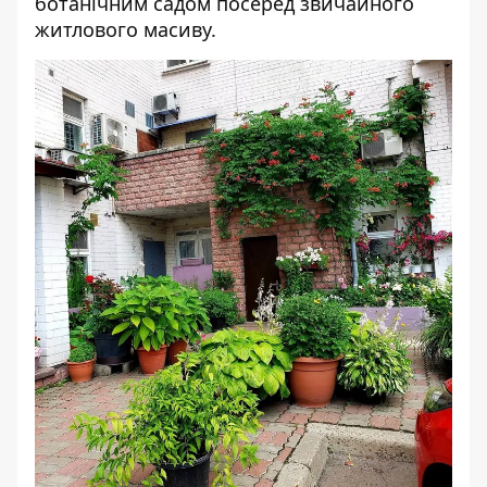
ботанічним садом посеред звичайного
житлового масиву.