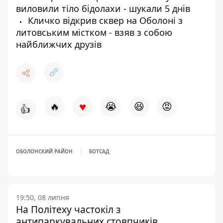
виловили тіло бідолахи - шукали 5 днів
Кличко відкрив сквер на Оболоні з
литовським містком - взяв з собою
найближчих друзів
♥
🔥
😭
😆
😡
👍
ОБОЛОНСКИЙ РАЙОН
БОТСАД
19:50, 08 липня
На Політеху частокіл з
антипаркувальних стовпчиків