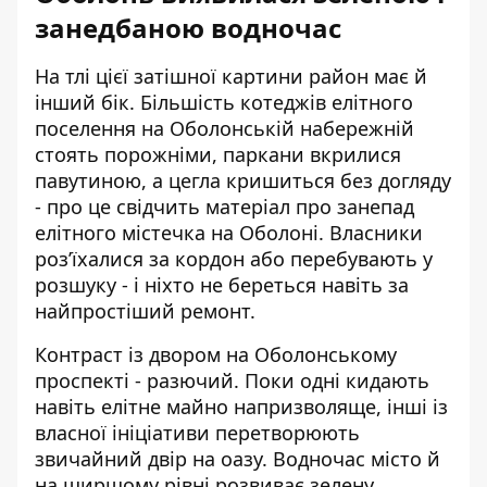
занедбаною водночас
На тлі цієї затішної картини район має й
інший бік. Більшість котеджів елітного
поселення на Оболонській набережній
стоять порожніми, паркани вкрилися
павутиною, а цегла кришиться без догляду
- про це свідчить матеріал про
занепад
елітного містечка на Оболоні
. Власники
розʼїхалися за кордон або перебувають у
розшуку - і ніхто не береться навіть за
найпростіший ремонт.
Контраст із двором на Оболонському
проспекті - разючий. Поки одні кидають
навіть елітне майно напризволяще, інші із
власної ініціативи перетворюють
звичайний двір на оазу. Водночас місто й
на ширшому рівні розвиває зелену