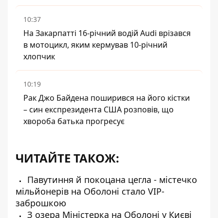
10:37
На Закарпатті 16-річний водій Audi врізався
в мотоцикл, яким кермував 10-річний
хлопчик
10:19
Рак Джо Байдена поширився на його кістки
– син експрезидента США розповів, що
хвороба батька прогресує
ЧИТАЙТЕ ТАКОЖ:
Павутиння й покоцана цегла - містечко
мільйонерів на Оболоні стало VIP-
заброшкою
З озера Міністерка на Оболоні у Києві