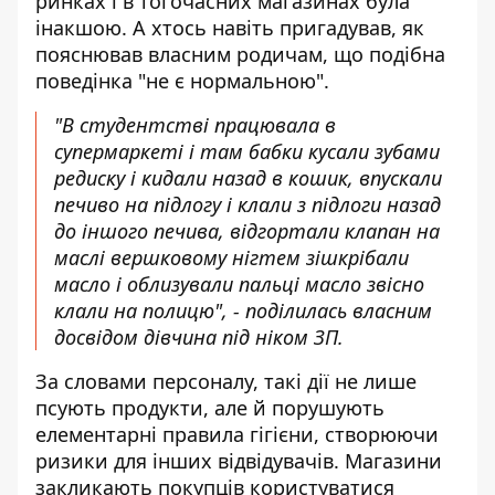
ринках і в тогочасних магазинах була
інакшою. А хтось навіть пригадував, як
пояснював власним родичам, що подібна
поведінка "не є нормальною".
"В студентстві працювала в
супермаркеті і там бабки кусали зубами
редиску і кидали назад в кошик, впускали
печиво на підлогу і клали з підлоги назад
до іншого печива, відгортали клапан на
маслі вершковому нігтем зішкрібали
масло і облизували пальці масло звісно
клали на полицю", - поділилась власним
досвідом дівчина під ніком ЗП.
За словами персоналу, такі дії не лише
псують продукти, але й порушують
елементарні правила гігієни, створюючи
ризики для інших відвідувачів. Магазини
закликають покупців користуватися