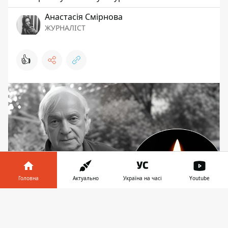
Анастасія Смірнова
ЖУРНАЛІСТ
👍
Головна
Актуально
Україна на часі
Youtube
Інформатор у
Завантажити
Пішов із життя маестро Роман Кофман
телефоні
👉