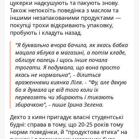
цукерки надкушують та пакують знову.
Також непокоїть поведінка з маслом та
іншими незапакованими продуктами —
покупці трохи відкривають упаковку,
пробують і кладуть назад.
"Я буквально вчора бачила, як якась бабка
мацала яблука в магазині, а потім кладе,
облизує палець і щось інше почала
трогати. Я подумала, що вона просто
якась не нормальна", - ділиться
враженнями киянка Ліля. - "Фу, але дякую
бо я думала це від того коли їх
перевозять чи збирають і тикають
збирачкою", - пише Ірина Зелена.
Дехто з киян пригадує власні студентські
будні: справа в тому, що 20-25 років тому
норми поведінки, й "продуктова етика" на