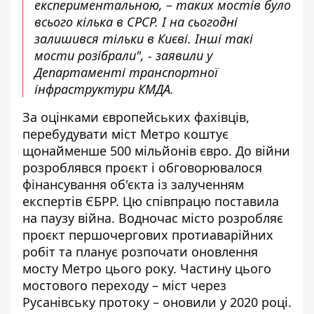
експериментальною, – таких мостів було
всього кілька в СРСР. І на сьогодні
залишився тільки в Києві. Інші такі
мости розібрали", - заявили у
Департаменті транспортної
інфраструктури КМДА.
За оцінками європейських фахівців,
перебудувати міст Метро
коштує
щонайменше 500 мільйонів євро. До війни
розроблявся проєкт і обговорювалося
фінансування об'єкта із залученням
експертів ЄБРР. Цю співпрацю поставила
на паузу війна. Водночас місто розробляє
проєкт першочергових протиаварійних
робіт та планує розпочати оновлення
мосту Метро цього року. Частину цього
мостового переходу – міст через
Русанівську протоку – оновили у 2020 році.