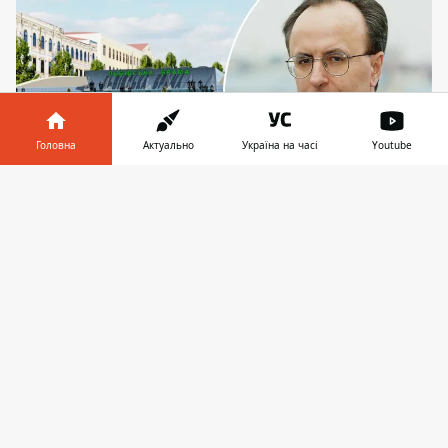
Головна
Актуально
Україна на часі
Youtube
Інформатор у
Завантажити
телефоні
👉
Візуалізація одного з альтернативних проєктів
станції - вихід просто до міського скверу
Київську станцію метро "Львівська брама"
на "зеленій" лінії метро не можуть
добудувати через бізнес-інтереси, а також
управлінську неміч та безгосподарність
міської влади. Так, станція, готовність якої
оцінювалася у січні 1996 року на 80% (її
стіни навіть було облицьовано мармуром),