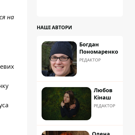
ся на
НАШІ АВТОРИ
Богдан
Пономаренко
РЕДАКТОР
невих
нку
Любов
Кінаш
уса
РЕДАКТОР
Олена