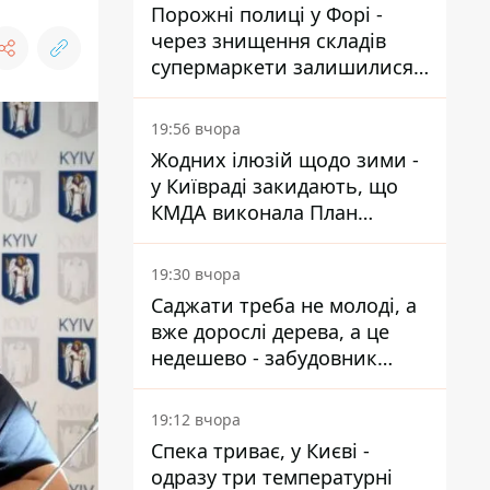
Порожні полиці у Форі -
через знищення складів
супермаркети залишилися
без асортименту
19:56 вчора
Жодних ілюзій щодо зими -
у Київраді закидають, що
КМДА виконала План
стійкості на 20%
19:30 вчора
Саджати треба не молоді, а
вже дорослі дерева, а це
недешево - забудовник
Ніконов
19:12 вчора
Спека триває, у Києві -
одразу три температурні