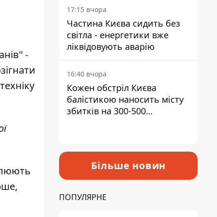
17:15 вчора
Частина Києва сидить без
світла - енергетики вже
ліквідовують аварію
нів" -
озігнати
16:40 вчора
 техніку
Кожен обстріл Києва
балістикою наносить місту
збитків на 300-500
мільйонів - Петро
ої
Пантелеєв
Більше новин
влюють
рше,
ПОПУЛЯРНЕ