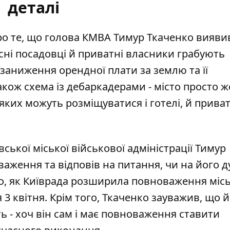
деталі
о те, що голова КМВА Тимур Ткаченко вияви
сні посадовці й приватні власники
грабують
 заниження орендної плати за землю та її
акож схема із дебаркадерами - місто просто 
яких можуть розміщуватися і готелі, й прива
ської міської військової адміністрації Тимур
оваження
та відповів на питання, чи на його д
ого, як Київрада розширила повноваження міс
я 3 квітня. Крім того, Ткаченко зауважив, що 
 - хоч він сам і має повноваження ставити