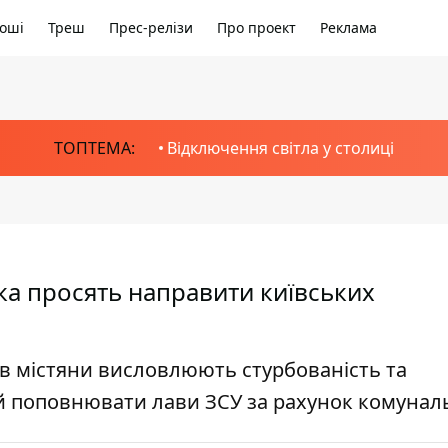
оші
Треш
Прес-релізи
Про проект
Реклама
ТОПТЕМА:
Відключення світла у столиці
ка просять направити київських
їв містяни висловлюють стурбованість та
й поповнювати лави ЗСУ за рахунок комунал