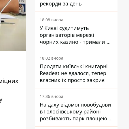
рекорди за день
18:08 вчора
У Києві судитимуть
організаторів мережі
чорних казино - тримали 39
закладів
18:02 вчора
Продати київські книгарні
Readeat не вдалося, тепер
власник їх просто закриє
 міцних
17:36 вчора
у
На даху відомої новобудови
в Голосіївському районі
розбивають парк площею в
гектар