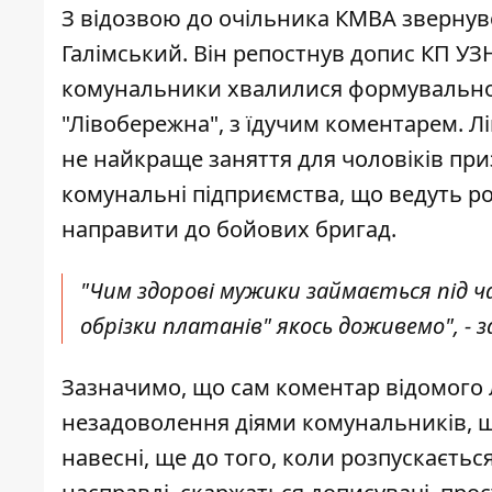
З відозвою до очільника КМВА звернувся
Галімський. Він
репостнув допис КП УЗ
комунальники хвалилися формувальною 
"Лівобережна", з їдучим коментарем. Л
не найкраще заняття для чоловіків приз
комунальні підприємства, що ведуть роб
направити до бойових бригад.
"Чим здорові мужики займається під ча
обрізки платанів" якось доживемо", - з
Зазначимо, що сам коментар відомого 
незадоволення діями комунальників, щ
навесні, ще до того, коли розпускаєтьс