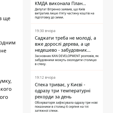
КМДА виконала План
стійкості на 20%
Депутат Вітренко заявив, що Київ
витратив лише п'яту частину коштів на
в ще
підготовку до зими.
19:30 вчора
Саджати треба не молоді, а
жодним
вже дорослі дерева, а це
недешево - забудовник
тне
Ніконов
Засновник KAN DEVELOPMENT розповів, як
забудовники можуть охолодити столицю
в спеку.
19:12 вчора
умку,
Спека триває, у Києві -
ького
одразу три температурні
рекорди за день
його
Обсерваторія зафіксувала одразу три нові
показники в столиці 6 серпня на тлі
затяжної спеки.