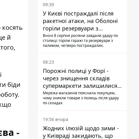
09:39
У Києві постраждалі після
ракетної атаки, на Оболоні
о косять
горіли резервуари з
паливом
Вночі 8 серпня росіяни завдали удару по
ще й
столиці: горіли гаражі та резервуари з
паливом, четверо постраждалих.
того,
08:23
Порожні полиці у Форі -
і
через знищення складів
ти біди
супермаркети залишилися
без асортименту
Мережа магазинів пояснила покупцям,
роботу.
чому зникли товари з полиць після удару
по складах
якщо
19:56 вчора
Жодних ілюзій щодо зими -
ва -
у Київраді закидають, що