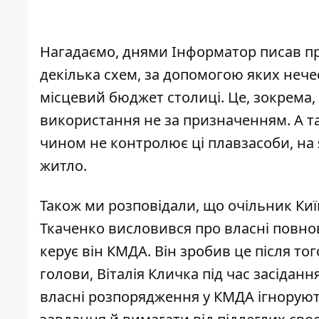
Нагадаємо, днями Інформатор писав пр
декілька схем, за допомогою яких нече
місцевий бюджет
столиці. Це, зокрема,
використання не за призначенням. А т
чином не контролює ці плавзасоби, на 
житло.
Також ми розповідали, що очільник Київ
Ткаченко
висловився про власні повн
керує він КМДА. Він зробив це після т
голови, Віталія Кличка під час засіданн
власні розпорядження у КМДА ігнорують