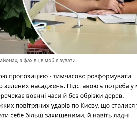
йонах, а фахівців мобілізувати
ною пропозицією - тимчасово розформувати
ю зелених насаджень. Підставою є
потреба у
перечекає воєнні часи й без обрізки дерев.
жких повітряних ударів по Києву, що сталися 
вати себе більш захищеними, й навіть ладні