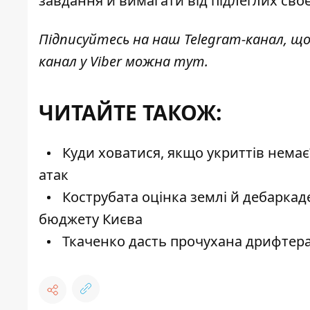
завдання й вимагати від підлеглих сво
Підписуйтесь на наш
Telegram-канал
, щ
канал у Viber можна
тут
.
ЧИТАЙТЕ ТАКОЖ:
Куди ховатися, якщо укриттів немає
атак
Кострубата оцінка землі й дебаркад
бюджету Києва
Ткаченко дасть прочухана дрифтера