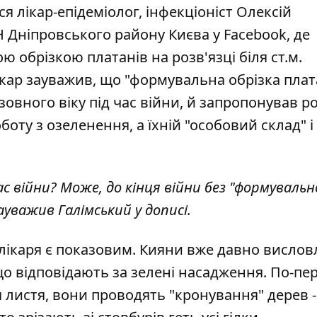
 лікар-епідеміолог, інфекціоніст Олексій
Н Дніпровського району
Києва у Facebook, де
обрізкою платанів на розв'язці біля ст.м.
ікар зауважив, що "формувальна обрізка плата
овного віку під час війни, й запропонував р
оту з озеленення, а їхній "особовий склад" і
с війни? Може, до кінця війни без "формувальн
ауважив Галімський у дописі.
лікаря є показовим. Кияни вже давно висло
о відповідають за зелені насадження. По-пе
я листя, вони
проводять "кронування" дерев
-