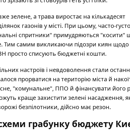
 зрізають зі стовбурів геть усі гілки.
 вже зелене, а трава виростає на кількадесят
ілянок газонів
у місті. При цьому, часто-густ
мунальні спритники" примудряються "косити" 
сте. Тим самим викликаючи підозри киян щодо 
УЗН просто списують бюджетні кошти.
льних настроїв і невдоволення стали останн
алося прорватися на територію міста й накої
асне, "комунальне", ППО й фінансувати його 
ожуть краще захистити зелені насадження, 
ворожі безпілотники, дійсно має резон.
схеми грабунку бюджету Киє