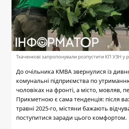
Ткаченкові запропонували розпустити КП УЗН у ра
До очільника КМВА звернулися із див
комунальні підприємства по утриманн
чоловіках на фронті
, а місто, мовляв, 
Прикметною є сама тенденція: після ва
травні 2025-го, містяни бажають відчу
поступитися заради цього комфортом.