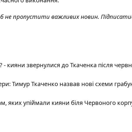
єчасного виконання.
об не пропустити важливих новин. Підписати
? - кияни звернулися до Ткаченка після черв
ери: Тимур Ткаченко назвав нові схеми грабу
м, яких упіймали кияни біля Червоного корп