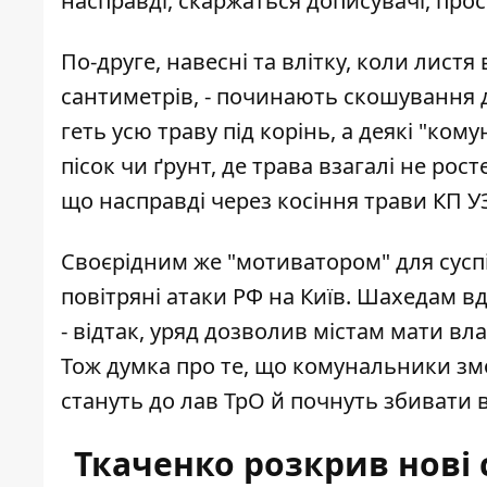
насправді, скаржаться дописувачі, просто
По-друге, навесні та влітку, коли листя
сантиметрів, - починають
скошування д
геть усю траву під корінь, а деякі "ко
пісок чи ґрунт, де трава взагалі не ро
що насправді через косіння трави КП 
Своєрідним же "мотиватором" для суспі
повітряні атаки РФ на Київ
. Шахедам вд
- відтак, уряд дозволив містам мати вл
Тож думка про те, що комунальники зм
стануть до лав ТрО й почнуть збивати 
Ткаченко розкрив нові 