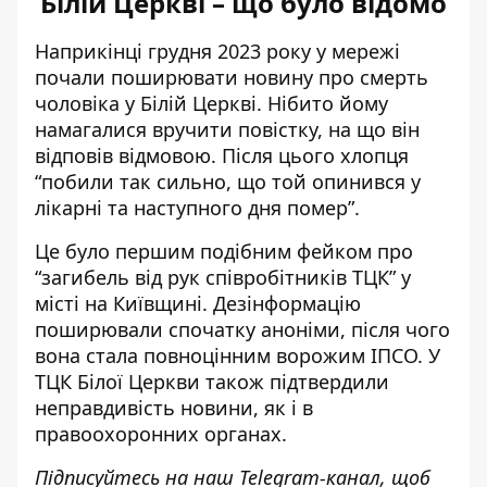
Білій Церкві – що було відомо
Наприкінці грудня 2023 року у мережі
почали поширювати новину
про смерть
чоловіка у Білій Церкві
. Нібито йому
намагалися вручити повістку, на що він
відповів відмовою. Після цього хлопця
“побили так сильно, що той опинився у
лікарні та наступного дня помер”.
Це було першим подібним фейком про
“загибель від рук співробітників ТЦК” у
місті на Київщині. Дезінформацію
поширювали спочатку аноніми, після чого
вона стала повноцінним ворожим ІПСО.
У
ТЦК Білої Церкви також підтвердили
неправдивість новини, як і в
правоохоронних органах.
Підписуйтесь на наш
Telegram-канал
, щоб