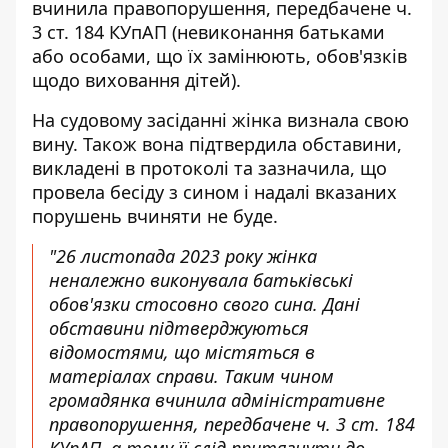
вчинила правопорушення, передбачене ч.
3 ст. 184 КУпАП (невиконання батьками
або особами, що їх замінюють, обов'язків
щодо виховання дітей).
На судовому засіданні жінка визнала свою
вину. Також вона підтвердила обставини,
викладені в протоколі та зазначила, що
провела бесіду з сином і надалі вказаних
порушень вчиняти не буде.
"26 листопада 2023 року жінка
неналежно виконувала батьківські
обов'язки стосовно свого сина. Дані
обставини підтверджуються
відомостями, що містяться в
матеріалах справи. Таким чином
громадянка вчинила адміністративне
правопорушення, передбачене ч. 3 ст. 184
КУпАП, а тому її слід притягнути до