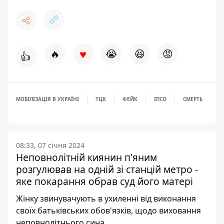
♥
🔥
😭
😆
😡
👍
МОБІЛІЗАЦІЯ В УКРАЇНІ
ТЦК
ФЕЙК
ІПСО
СМЕРТЬ
08:33, 07 січня 2024
Неповнолітній киянин п'яним
розгулював на одній зі станцій метро -
яке покарання обрав суд його матері
Жінку звинувачують в ухиленні від виконання
своїх батьківських обов'язків, щодо виховання
неповнолітнього сина