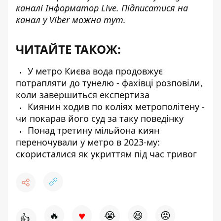
каналі
Інформатор Live
. Підписатися на
канал у Viber можна
тут
.
ЧИТАЙТЕ ТАКОЖ:
У метро Києва вода продовжує
потрапляти до тунелю - фахівці розповіли,
коли завершиться експертиза
Киянин ходив по коліях метрополітену -
чи покарав його суд за таку поведінку
Понад третину мільйона киян
переночували у метро в 2023-му:
скористалися як укриттям під час тривог
♥
🔥
😭
😆
😡
👍