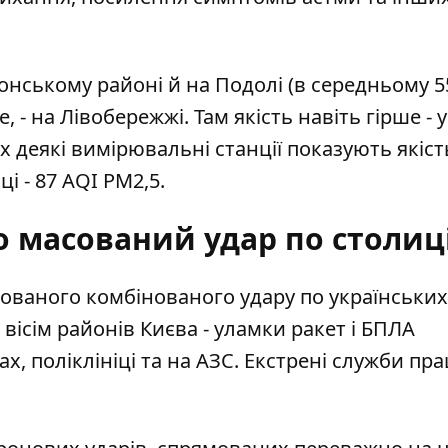
онському районі й на Подолі (в середньому 5
, - на Лівобережжі. Там якість навіть гірше - у
деякі вимірювальні станції показують якість
і - 87 AQI PM2,5.
о масований удар по столиц
сованого комбінованого удару по українських
ісім районів Києва - уламки ракет і БПЛА
, поліклініці та на АЗС. Екстрені служби п