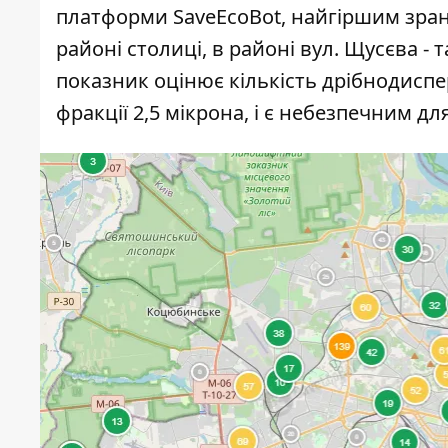
платформи SaveEcoBot
, найгіршим зран
районі столиці, в районі вул. Щусєва -
показник оцінює кількість дрібнодиспе
фракції 2,5 мікрона, і є небезпечним д