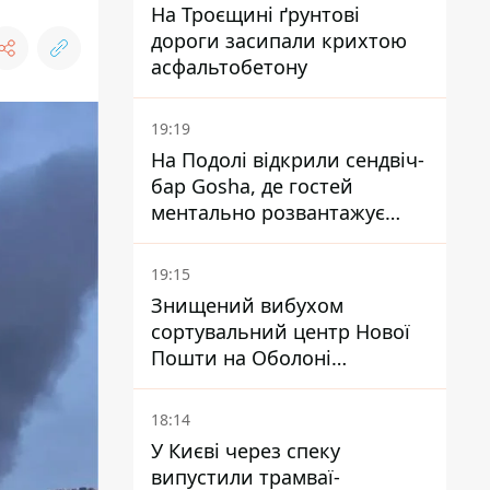
На Троєщині ґрунтові
дороги засипали крихтою
асфальтобетону
19:19
На Подолі відкрили сендвіч-
бар Gosha, де гостей
ментально розвантажує
акула
19:15
Знищений вибухом
сортувальний центр Нової
Пошти на Оболоні
запрацював - видають
посилки
18:14
У Києві через спеку
випустили трамваї-