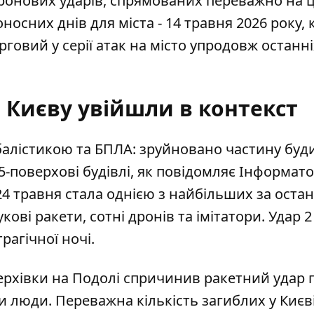
 дронових ударів, спрямованих переважно на 
носних днів для міста - 14 травня 2026 року, 
рговий у серії атак на місто упродовж останні
 Києву увійшли в контекст
балістикою та БПЛА: зруйновано частину буд
5-поверхові будівлі, як
повідомляє Інформат
24 травня стала однією з найбільших за остан
укові ракети, сотні дронів та імітатори. Удар 
трагічної ночі.
ерхівки на Подолі спричинив
ракетний удар 
и люди. Переважна кількість загиблих у Києві