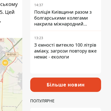
вському
14:37
5. Цей
Поліція Київщини разом з
болгарськими колегами
,
накрила міжнародний
наркосиндикат
13:23
З ємності витекло 100 літрів
аміаку, загрози повтору вже
немає - екологи
Більше новин
ПОПУЛЯРНЕ