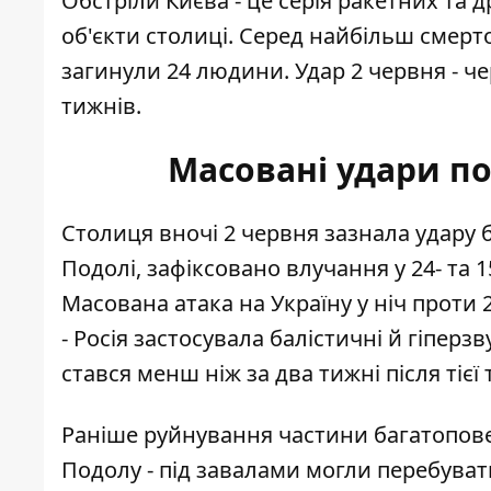
Обстріли Києва - це серія ракетних та
об'єкти столиці. Серед найбільш смерто
загинули 24 людини. Удар 2 червня - че
тижнів.
Масовані удари по
Столиця вночі 2 червня зазнала удару 
Подолі, зафіксовано влучання у 24- та 1
Масована атака на Україну у ніч проти 
- Росія застосувала балістичні й гіперзв
стався менш ніж за два тижні після тієї 
Раніше руйнування частини багатопов
Подолу
- під завалами могли перебуват