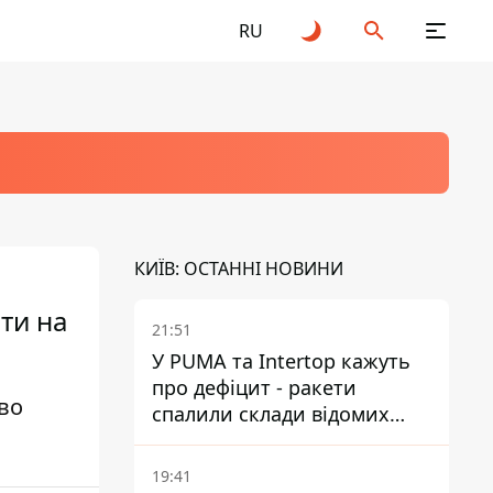
RU
КИЇВ: ОСТАННІ НОВИНИ
ти на
21:51
У PUMA та Intertop кажуть
про дефіцит - ракети
єво
спалили склади відомих
брендів
19:41