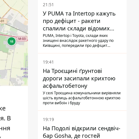
21:51
У PUMA та Intertop кажуть
про дефіцит - ракети
спалили склади відомих
брендів
PUMA, Intertop і Toyota, склади яких
знищені внаслідок ракетного удару по
Київщині, попередили про дефіцит
товарів
19:41
На Троєщині ґрунтові
дороги засипали крихтою
асфальтобетону
У селі Троєщина комунальники вирівняли
шість вулиць асфальтобетонною крихтою
проти вибоїн і бруду
же
я. В
19:19
ення
На Подолі відкрили сендвіч-
бар Gosha, де гостей
х