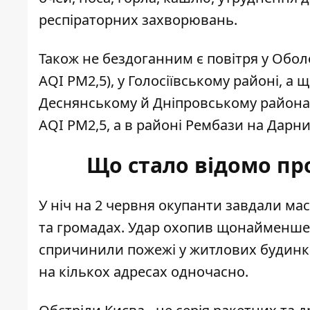
респіраторних захворювань.
Також не бездоганним є повітря у Обол
AQI PM2,5), у Голосіївському районі, а ще
Деснянському й Дніпровському районах 
AQI PM2,5, а в районі Рембази на Дарниц
Що стало відомо пр
У ніч на 2 червня окупанти завдали ма
та громадах. Удар охопив щонайменше в
спричинили пожежі у житлових будинках
на кількох адресах одночасно.