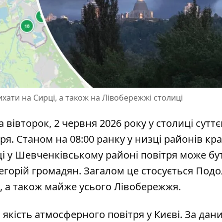
ихати на Сирці, а також на Лівобережжі столиці
а вівторок, 2 червня 2026 року у столиці сутт
ря. Станом на 08:00 ранку у низці районів
кр
рці у Шевченківському районі повітря може бу
горій громадян. Загалом це стосується Подо
, а також майже усього Лівобережжя.
 якість атмосферного повітря у Києві. За дан