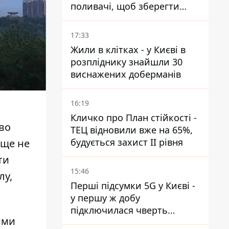
поливачі, щоб зберегти
рейки від деформації
17:33
Жили в клітках - у Києві в
розпліднику знайшли 30
виснажених доберманів
16:19
Кличко про План стійкості -
єво
ТЕЦ відновили вже на 65%,
будується захист ІІ рівня
аще не
ти
15:46
лу,
Перші підсумки 5G у Києві -
у першу ж добу
підключилася чверть
ими
мільйона абонентів