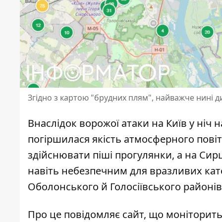
Згідно з картою "брудних плям", найважче нині д
Внаслідок ворожої атаки на Київ у ніч н
погіршилася якість атмосферного повіт
здійснювати піші прогулянки
, а на Си
навіть небезпечним для вразливих кате
Оболонського й Голосіївського районів
Про це повідомляє сайт, що моніторить