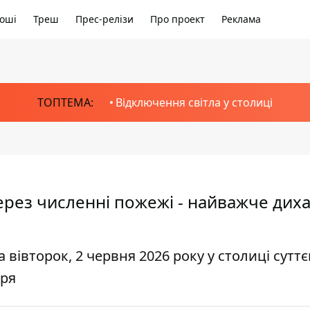
оші
Треш
Прес-релізи
Про проект
Реклама
ТОПТЕМА:
Відключення світла у столиці
ерез численні пожежі - найважче диха
а вівторок, 2 червня 2026 року у столиці сутт
тря