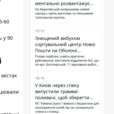
ментально розвантажує
акула
На Кирилівській запрацював новий
заклад з гриль-мелтами та плюшевим
талісманом-акулою.
5-60
19:15
 у 90
Знищений вибухом
сортувальний центр Нової
Пошти на Оболоні
запрацював - видають
Попри серйозні, навіть критичні,
і
руйнування, вантажне відділення №2, що
посилки
по вул. Богатирській, 11 відновило роботу:
співробітники сортують поштові
відправлення й видають їх адресатам
 містах
18:14
У Києві через спеку
рацювали
випустили трамваї-
поливачі, щоб зберегти
рейки від деформації
КП "Київпастранс" вивело спецвагони для
охолодження колій під час аномальної
спеки в столиці.