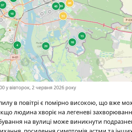
00 у вівторок, 2 червня 2026 року
пилу в повітрі є помірно високою, що вже мо
 якщо людина хворіє на легеневі захворюванн
ебування на вулиці може виникнути подразн
дихання, посилення симптомів астми та інши