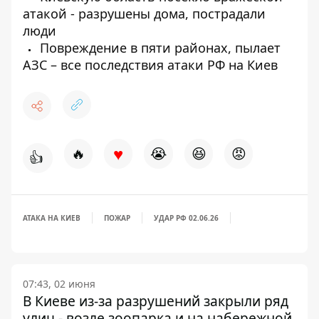
атакой - разрушены дома, пострадали
люди
Повреждение в пяти районах, пылает
АЗС – все последствия атаки РФ на Киев
♥
🔥
😭
😆
😡
👍
АТАКА НА КИЕВ
ПОЖАР
УДАР РФ 02.06.26
07:43, 02 июня
В Киеве из-за разрушений закрыли ряд
улиц - возле зоопарка и на набережной