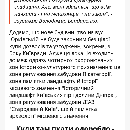
спадщини. Але, мені здається, що всім
начхати - і на мешканців, і на закон", -
зауважив Володимир Бондаренко.
Додамо, що нове будівництво на вул.
Юрківській не буде законним без цілої
купи дозволів та узгоджень, зокрема, з
боку Київради. Адже ця локація входить
до меж одразу чотирьох охоронюваних
зон історико-культурного призначення: це
зона регулювання забудови ІІ категорії,
зона пам'ятки ландшафту й історії
місцевого значення "Історичний
ландшафт Київських гір і долини Дніпра",
зона регулювання забудови ДІАЗ
"Стародавній Київ", ще й пам'ятка
археології місцевого значення.
Куди там пхати одоробло -