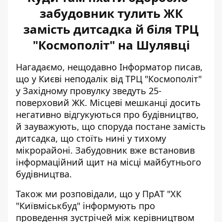
забудовник тулить ЖК
замість дитсадка й біля ТРЦ
"Космополіт" на Шулявці
Нагадаємо, нещодавно Інформатор писав,
що у Києві неподалік від ТРЦ "Космополіт"
у Західному провулку зведуть 25-
поверховий ЖК. Місцеві мешканці досить
негативно відгукуються про будівництво,
й зауважують, що
споруда постане замість
дитсадка
, що стоїть нині у тихому
мікрорайоні. Забудовник вже встановив
інформаційний щит на місці майбутнього
будівництва.
Також ми розповідали, що у ПрАТ "ХК
"Київміськбуд" інформують про
проведення зустрічей між керівництвом