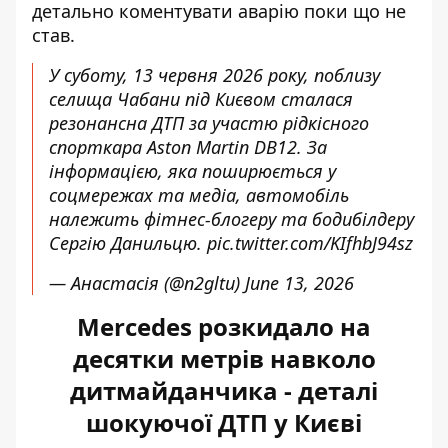
детально коментувати аварію поки що не
став.
У суботу, 13 червня 2026 року, поблизу
селища Чабани під Києвом сталася
резонансна ДТП за участю рідкісного
спорткара Aston Martin DB12. За
інформацією, яка поширюється у
соцмережах та медіа, автомобіль
належить фітнес-блогеру та бодибілдеру
Сергію Данильцю.
pic.twitter.com/KIfhbJ94sz
— Анастасія (@n2gltu)
June 13, 2026
Mercedes розкидало на
десятки метрів навколо
дитмайданчика - деталі
шокуючої ДТП у Києві