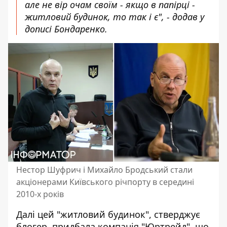
але не вір очам своїм - якщо в папірці -
житловий будинок, то так і є", - додав у
дописі Бондаренко.
Нестор Шуфрич і Михайло Бродський стали
акціонерами Київського річпорту в середині
2010-х років
Далі цей "житловий будинок", стверджує
блогер, придбала компанія "Юртрейд", що