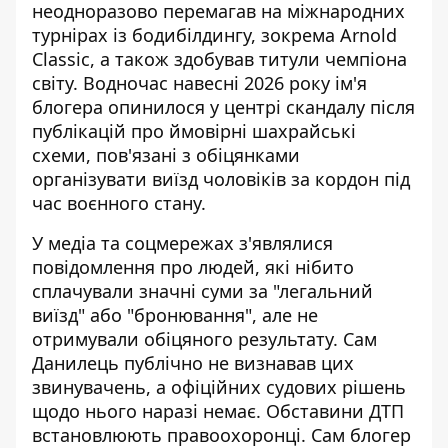
неодноразово перемагав на міжнародних
турнірах із бодибілдингу, зокрема Arnold
Classic, а також здобував титули чемпіона
світу.
Водночас навесні 2026 року ім'я
блогера опинилося у центрі скандалу після
публікацій про ймовірні шахрайські
схеми, пов'язані з обіцянками
організувати виїзд чоловіків за кордон під
час воєнного стану.
У медіа та соцмережах з'являлися
повідомлення про людей, які нібито
сплачували значні суми за "легальний
виїзд" або "бронювання", але не
отримували обіцяного результату. Сам
Данилець публічно не визнавав цих
звинувачень, а офіційних судових рішень
щодо нього наразі немає.
Обставини ДТП
встановлюють правоохоронці. Сам блогер