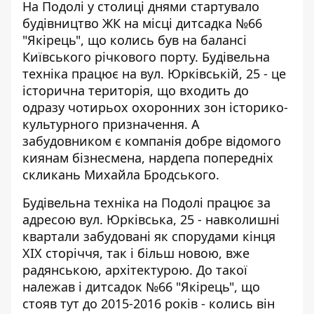
На Подолі у столиці днями стартувало
будівництво ЖК на місці дитсадка №66
"Якірець", що колись був на балансі
Київського річкового порту. Будівельна
техніка
працює на вул. Юрківській, 25
- це
історична територія, що входить до
одразу чотирьох охоронних зон історико-
культурного призначення. А
забудовником є компанія добре відомого
киянам бізнесмена, нардепа попередніх
скликань Михайла Бродського.
Будівельна техніка на Подолі працює за
адресою вул. Юрківська, 25 - навколишні
квартали забудовані як спорудами кінця
ХІХ сторіччя, так і більш новою, вже
радянською, архітектурою. До такої
належав і дитсадок №66 "Якірець", що
стояв тут до 2015-2016 років - колись він