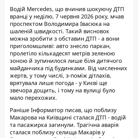
Водій Mercedes, що вчинив шокуючу ДТП
вранці у неділю, 7 червня 2026 року, мчав
проспектом Володимира Івасюка на
шаленій швидкості. Такий
висновок
можна зробити з обставин ДТП
- а вони
приголомшливі: авто знесло паркан,
пролетіло кількадесят метрів зеленою
зоною й зупинилося лише біля дитячого
майданчика під будинками. Від численних
жертв, у тому числі, з-поміж дітлахів,
врятувала лише погода - у Києві ще
звечора дощить, і тому на вулиці було
мало перехожих.
Раніше Інформатор писав, що
поблизу
Макарова на Київщині сталася ДТП
- водій
та пасажирка загинули. Трагічна аварія
сталася поблизу селища Макарів у