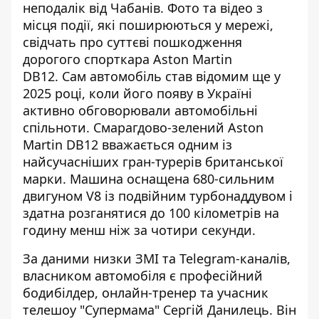
неподалік від Чабанів. Фото та відео з
місця події, які поширюються у мережі,
свідчать про суттєві пошкодження
дорогого спорткара Aston Martin
DB12.
Сам
автомобіль став відомим
ще у
2025 році, коли його появу в Україні
активно обговорювали автомобільні
спільноти. Смарагдово-зелений Aston
Martin DB12 вважається одним із
найсучасніших гран-турерів британської
марки. Машина оснащена 680-сильним
двигуном V8 із подвійним турбонаддувом і
здатна розганятися до 100 кілометрів на
годину менш ніж за чотири секунди.
За даними низки ЗМІ та Telegram-каналів,
власником автомобіля є професійний
бодибілдер, онлайн-тренер та учасник
телешоу "Супермама" Сергій Данилець. Він