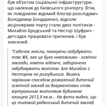
був об'єктом соціальної інфраструктури,
що належав до Київського річпорту. Втім,
як
повідомляє відомий блогер-розслідувач
Володимир Бондаренко, відколи
акціонерами порту стали двоє політиків -
Михайло Бродський та Нестор Шуфрич -
дитсадок працювати припинив, і був
знесений.
"Садочок знесли, плануючи побудувати
там ЖК, але це було неможливо - освітні
заклади, навіть відомчі, заборонено
забудовувати житлом. Але Михайло з
Нестором не розгубилися. Якимсь
чарівним способом розвалений дитячий
освітній заклад за документами став
віртуальним житловим будинком
площею 2613,9 кв.м... На фото видно, що
це типовий радянський дитячий заклад,