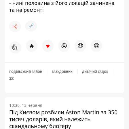
- нині половина з його локацій зачинена
та на ремонті
♥
🔥
😭
😆
😡
👍
ПОДІЛЬСЬКИЙ РАЙОН
ЗАБУДОВНИК
ДИТЯЧИЙ САДОК
ЖК
10:36, 13 червня
Під Києвом розбили Aston Martin за 350
тисяч доларів, який належить
скандальному блогеру