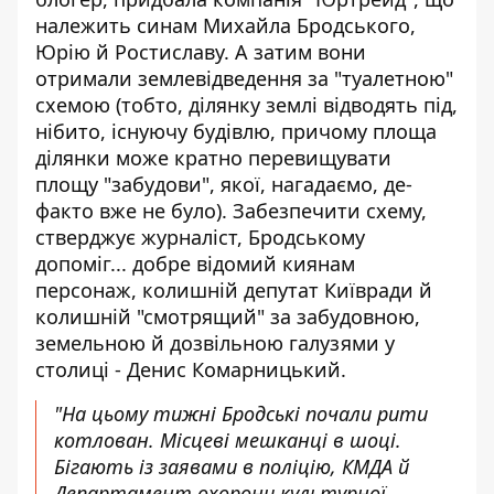
належить синам Михайла Бродського,
Юрію й Ростиславу. А затим вони
отримали землевідведення за "туалетною"
схемою (тобто, ділянку землі відводять під,
нібито, існуючу будівлю, причому площа
ділянки може кратно перевищувати
площу "забудови", якої, нагадаємо, де-
факто вже не було). Забезпечити схему,
стверджує журналіст, Бродському
допоміг... добре відомий киянам
персонаж, колишній депутат Київради й
колишній "смотрящий" за забудовною,
земельною й дозвільною галузями у
столиці - Денис Комарницький.
"На цьому тижні Бродські почали рити
котлован. Місцеві мешканці в шоці.
Бігають із заявами в поліцію, КМДА й
Департамент охорони культурної