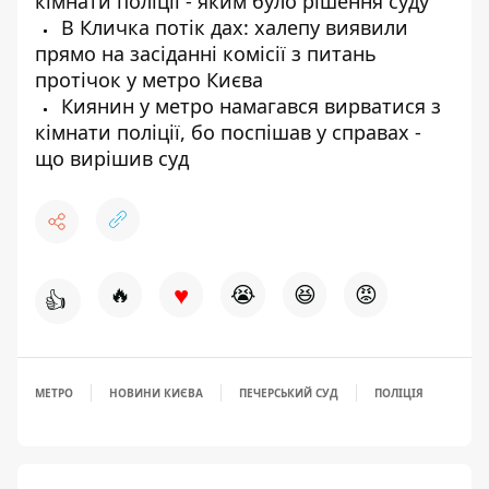
кімнати поліції - яким було рішення суду
В Кличка потік дах: халепу виявили
прямо на засіданні комісії з питань
протічок у метро Києва
Киянин у метро намагався вирватися з
кімнати поліції, бо поспішав у справах -
що вирішив суд
♥
🔥
😭
😆
😡
👍
МЕТРО
НОВИНИ КИЄВА
ПЕЧЕРСЬКИЙ СУД
ПОЛІЦІЯ