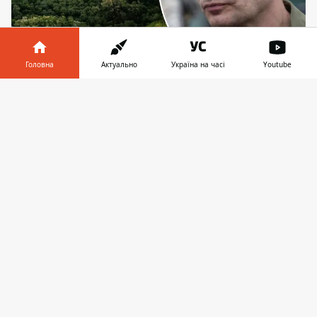
Головна
Актуально
Україна на часі
Youtube
Останнє звернення щодо Протасового яру
підписало 3897 киян
Інформатор у
Завантажити
телефоні
👉
На сайті Київради було зареєстровано два
проєкти
рішень щодо Протасового яру
.
Одне стосується скасування рішень щодо
передачі та продажу 16,4704 га земель під
забудову, а інше – розроблення
екологічного паспорта заказника та
спроби мирно домовитися з власником
землі – компанією «Протасів Яр», яка може
мати відношення до мережі заправок
WOG. Про це йдеться з публікацій на сайті
Київради від 17 травня 2024 року.