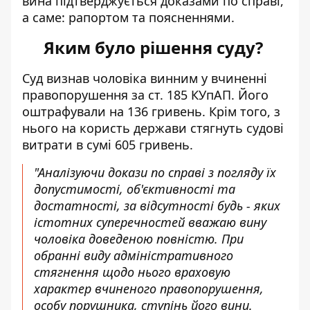
вина підтверджується доказами по справі,
а саме: рапортом та поясненнями.
Яким було рішення суду?
Суд визнав чоловіка винним у вчиненні
правопорушення за ст. 185 КУпАП. Його
оштрафували на 136 гривень. Крім того, з
нього на користь держави стягнуть судові
витрати в сумі 605 гривень.
"Аналізуючи докази по справі з погляду їх
допустимості, об'єктивності та
достатності, за відсутності будь - яких
істотних суперечностей вважаю вину
чоловіка доведеною повністю. При
обранні виду адміністративного
стягнення щодо нього враховую
характер вчиненого правопорушення,
особу порушника, ступінь його вини.