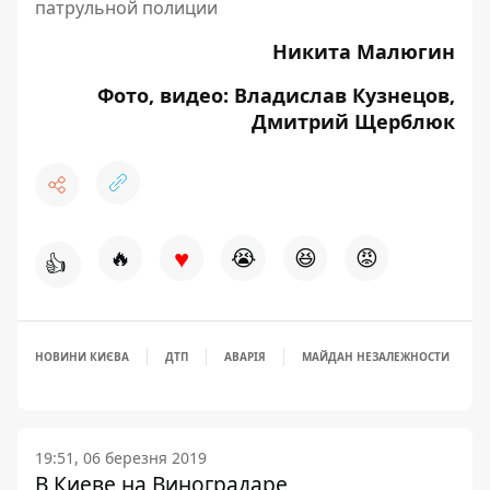
патрульной полиции
Никита Малюгин
Фото, видео: Владислав Кузнецов,
Дмитрий Щерблюк
♥
🔥
😭
😆
😡
👍
НОВИНИ КИЄВА
ДТП
АВАРІЯ
МАЙДАН НЕЗАЛЕЖНОСТИ
19:51, 06 березня 2019
В Киеве на Виноградаре