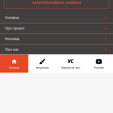
ЗАПРОПОНУВАТИ НОВИНУ
Головна
Про проєкт
Реклама
Про нас
Головна
Актуально
Україна на часі
Youtube
Інформатор у
Завантажити
телефоні
👉
Інформатор проекти
Інформатор-Україна
Geek
Гроші
Авто
© 2016-2026 Informator