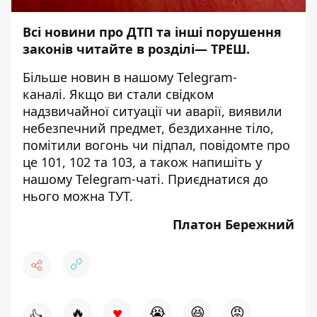
Всі новини про ДТП та інші порушення
законів читайте в розділі—
ТРЕШ
.
Більше новин в нашому
Telegram-
каналі
. Якщо ви стали свідком
надзвичайної ситуації чи аварії, виявили
небезпечний предмет, бездиханне тіло,
помітили вогонь чи підпал, повідомте про
це 101, 102 та 103, а також напишіть у
нашому Telegram-чаті. Приєднатися до
нього можна
ТУТ
.
Платон Бережний
♥
🔥
😭
😆
😡
👍