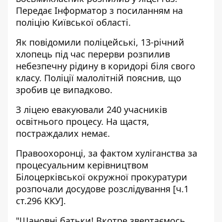
Передає
Інформатор
з посиланням на
поліцію Київської області.
Як повідомили поліцейські, 13-річний
хлопець під час перерви розпилив
небезпечну рідину в коридорі біля свого
класу. Поліції малолітній пояснив, що
зробив це випадково.
З ліцею евакуювали 240 учасників
освітнього процесу. На щастя,
постраждалих немає.
Правоохоронці, за фактом хуліганства за
процесуальним керівництвом
Білоцерківської окружної прокуратури
розпочали досудове розслідування [ч.1
ст.296 ККУ].
"Шановні батьки! Вкотре звертаємось