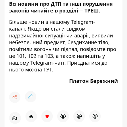
Всі новини про ДТП та інші порушення
законів читайте в розділі—
ТРЕШ
.
Більше новин в нашому
Telegram-
каналі
. Якщо ви стали свідком
надзвичайної ситуації чи аварії, виявили
небезпечний предмет, бездиханне тіло,
помітили вогонь чи підпал, повідомте про
це 101, 102 та 103, а також напишіть у
нашому Telegram-чаті. Приєднатися до
нього можна
ТУТ
.
Платон Бережний
♥
🔥
😭
😆
😡
👍