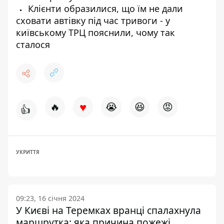
Клієнти образилися, що їм не дали
сховати автівку під час тривоги - у
київському ТРЦ пояснили, чому так
сталося
♥
🔥
😭
😆
😡
👍
УКРИТТЯ
09:23, 16 січня 2024
У Києві на Теремках вранці спалахнула
маршрутка: яка причина пожежі