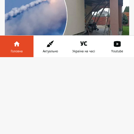
Головна
Актуально
Україна на часі
Youtube
рф нанесла ракетний удар по Києву після 52-
денної паузи
Інформатор у
Завантажити
телефоні
👉
Внаслідок атаки рф зранку у суботу, 11
листопада,
низка будинків у Київській
області отримала пошкодження
.
Постраждалих наразі немає. Про це
повідомляє прес-служба Міністерства
внутрішніх справ України.
"Київська область. Уранці
окупанти
завдали ударів
по території області. Сили