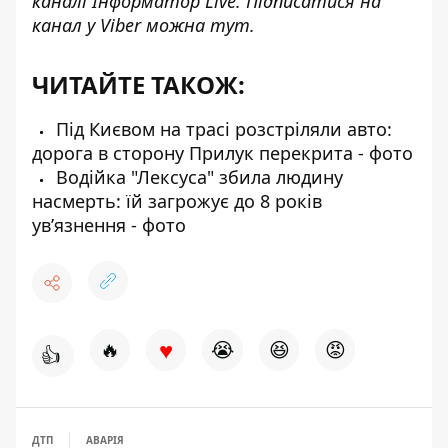
каналі
Інформатор Live
. Підписатися на
канал у Viber можна
тут
.
ЧИТАЙТЕ ТАКОЖ:
Під Києвом на трасі розстріляли авто:
дорога в сторону Прилук перекрита - фото
Водійка "Лексуса" збила людину
насмерть: їй загрожує до 8 років
ув’язнення - фото
♥
🔥
😭
😆
😡
👍
ДТП
АВАРІЯ