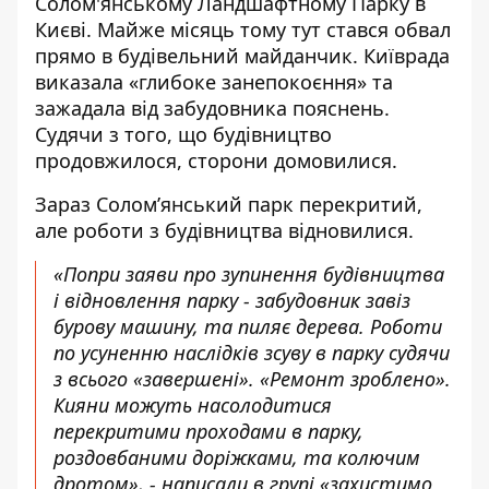
Солом'янському Ландшафтному Парку в
Києві. Майже місяць тому тут стався
обвал
прямо в будівельний майданчик
. Київрада
виказала «глибоке занепокоєння» та
зажадала від забудовника пояснень.
Судячи з того, що будівництво
продовжилося, сторони домовилися.
Зараз
Солом’янський парк перекритий
,
але роботи з будівництва відновилися.
«Попри заяви про зупинення будівництва
і відновлення парку - забудовник завіз
бурову машину, та пиляє дерева. Роботи
по усуненню наслідків зсуву в парку судячи
з всього «завершені». «Ремонт зроблено».
Кияни можуть насолодитися
перекритими проходами в парку,
роздовбаними доріжками, та колючим
дротом», - написали в групі «захистимо