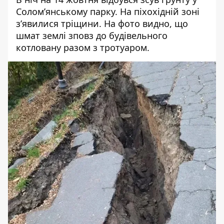
Солом’янському парку. На піхохідній зоні
з’явилися тріщини. На фото видно, що
шмат землі зповз до будівельного
котловану разом з тротуаром.