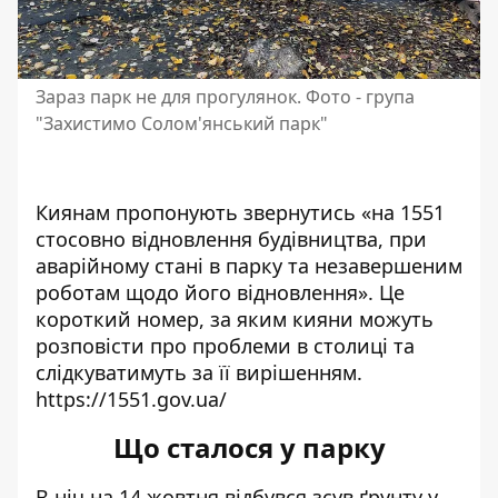
Зараз парк не для прогулянок. Фото - група
"Захистимо Солом'янський парк"
Киянам пропонують звернутись «на 1551
стосовно відновлення будівництва, при
аварійному стані в парку та незавершеним
роботам щодо його відновлення». Це
короткий номер, за яким кияни можуть
розповісти про проблеми в столиці та
слідкуватимуть за її вирішенням.
https://1551.gov.ua/
Що сталося у парку
В ніч на 14 жовтня відбувся зсув ґрунту у