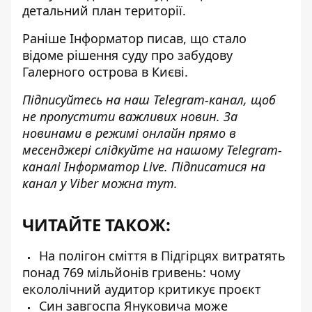
детальний план території.
Раніше
Інформатор писав
, що стало
відоме рішення суду про забудову
Галерного острова в Києві.
Підписуйтесь на наш
Telegram-канал
, щоб
не пропустити важливих новин. За
новинами в режимі онлайн прямо в
месенджері слідкуйте на нашому Telegram-
каналі
Інформатор Live
. Підписатися на
канал у Viber можна
тут
.
ЧИТАЙТЕ ТАКОЖ:
На полігон сміття в Підгірцях витратять
понад 769 мільйонів гривень: чому
екололічний аудитор критикує проєкт
Син завгоспа Януковича може