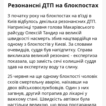
Резонансні ДТП на блокпостах
З початку року на блокпостах на в’їзді в
Київ відбулось декілька резонансних ДТП.
Наприкінці травня голова Макарівського
райсуду Олексій Тандир на великій
швидкості насмерть збив нацгвардійця на
одному з блокпостів у Києві. За словами
очевидців, суддя був напідпитку. Справа
викликала великий резонанс - експертиза
показала, що
замість сечі колишній суддя
здав на експертизу воду та слину
.
25 червня на ще одному блокпості
чоловік
скоїв смертельну аварію
, наїхавши на
двох військовослужбовців. Один з них
загвнув, другий потрапив до лікарні у
важкому стані. Швидкість автівки була
настільки великою, що вона протаранила