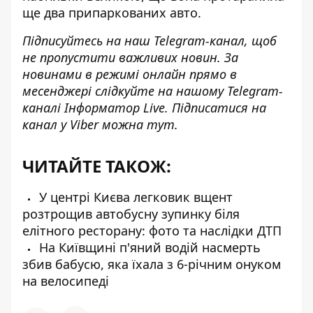
ще два припаркованих авто.
Підписуйтесь на наш
Telegram-канал
, щоб
не пропустити важливих новин. За
новинами в режимі онлайн прямо в
месенджері слідкуйте на нашому Telegram-
каналі
Інформатор Live
. Підписатися на
канал у Viber можна
тут
.
ЧИТАЙТЕ ТАКОЖ:
У центрі Києва легковик вщент
розтрощив автобусну зупинку біля
елітного ресторану: фото та наслідки ДТП
На Київщині п'яний водій насмерть
збив бабусю, яка їхала з 6-річним онуком
на велосипеді