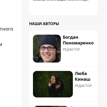
НАШИ АВТОРЫ
итного
Богдан
Пономаренко
м
РЕДАКТОР
Люба
Кинаш
РЕДАКТОР