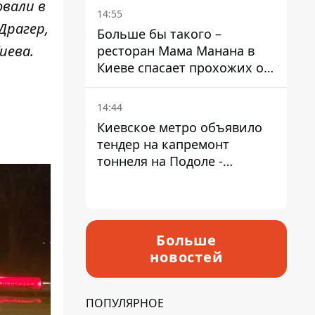
овали в
Пантелеев
14:55
Драгер,
Больше бы такого –
иева.
ресторан Мама Манана в
Киеве спасает прохожих от
жары
14:44
Киевское метро объявило
тендер на капремонт
тоннеля на Подоле -
продлится почти два года
Больше
новостей
ПОПУЛЯРНОЕ