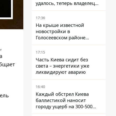
удалось, теперь владелец
их просто закроет
17:36
На крыше известной
новостройки в
Голосеевском районе
разбивают парк площадью
,
в гектар
17:15
а
Часть Киева сидит без
общает
света – энергетики уже
ликвидируют аварию
16:40
Каждый обстрел Киева
тель
баллистикой наносит
городу ущерб на 300-500
миллионов - Петр