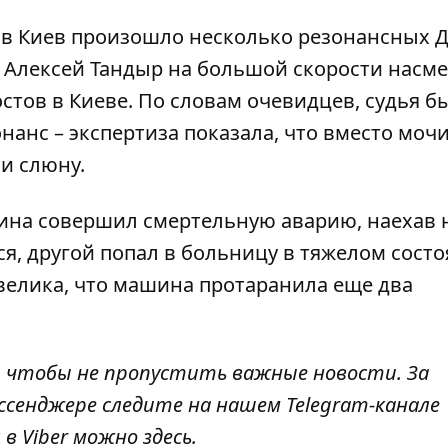
е в Киев произошло несколько резонансных Д
а Алексей Тандыр на большой скорости насм
стов в Киеве. По словам очевидцев, судья б
анс – экспертиза показала, что
вместо моч
 и слюну
.
ина совершил смертельную аварию
, наехав 
, другой попал в больницу в тяжелом состо
велика, что машина протаранила еще два
, чтобы не пропустить важные новости. За
ссенджере следите на нашем Telegram-канале
 в Viber можно
здесь
.