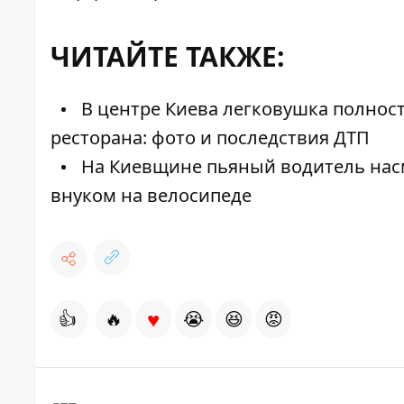
ЧИТАЙТЕ ТАКЖЕ:
В центре Киева легковушка полност
ресторана: фото и последствия ДТП
На Киевщине пьяный водитель насме
внуком на велосипеде
♥
👍
🔥
😭
😆
😡