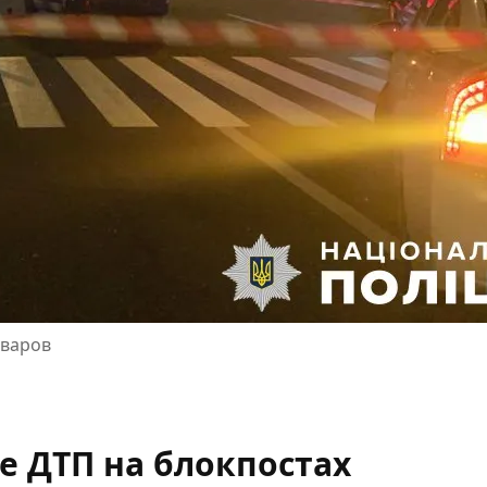
оваров
е ДТП на блокпостах