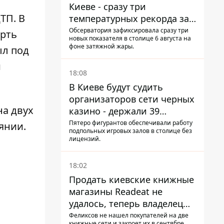
Киеве - сразу три
ТП. В
температурных рекорда за
день
Обсерватория зафиксировала сразу три
ерть
новых показателя в столице 6 августа на
фоне затяжной жары.
ыл под
и
18:08
В Киеве будут судить
организаторов сети черных
на двух
казино - держали 39
заведений
Пятеро фигурантов обеспечивали работу
янии.
подпольных игровых залов в столице без
лицензий.
18:02
Продать киевские книжные
магазины Readeat не
удалось, теперь владелец
их просто закроет
Феликсов не нашел покупателей на две
книжные сети и закроет их в сентябре.