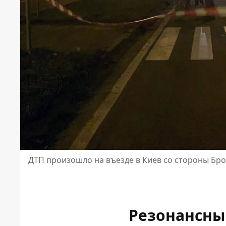
ДТП произошло на въезде в Киев со стороны Бр
Резонансны