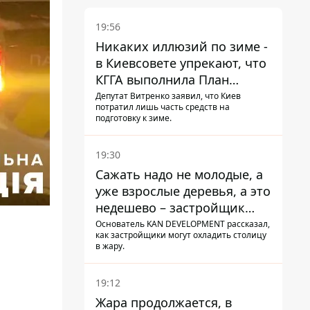
19:56
Никаких иллюзий по зиме -
в Киевсовете упрекают, что
КГГА выполнила План
устойчивости на 20%
Депутат Витренко заявил, что Киев
потратил лишь часть средств на
подготовку к зиме.
19:30
Сажать надо не молодые, а
уже взрослые деревья, а это
недешево – застройщик
Никонов
Основатель KAN DEVELOPMENT рассказал,
как застройщики могут охладить столицу
в жару.
19:12
Жара продолжается, в