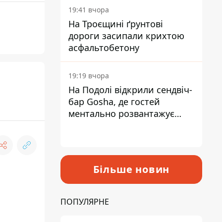
19:41 вчора
На Троєщині ґрунтові
дороги засипали крихтою
асфальтобетону
19:19 вчора
На Подолі відкрили сендвіч-
бар Gosha, де гостей
ментально розвантажує
акула
Більше новин
ПОПУЛЯРНЕ