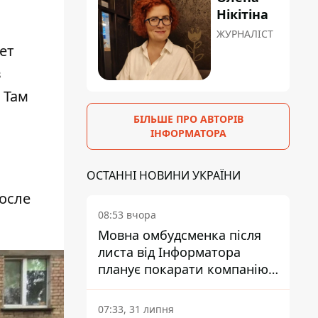
Нікітіна
ЖУРНАЛІСТ
ет
в
 Там
БІЛЬШЕ ПРО АВТОРІВ
ІНФОРМАТОРА
ОСТАННІ НОВИНИ УКРАЇНИ
осле
08:53 вчора
Мовна омбудсменка після
листа від Інформатора
планує покарати компанію-
підрядника ПриватБанку
07:33, 31 липня