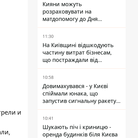
Кияни можуть
розраховувати на
матдопомогу до Дня
незалежності - кому її
дадуть
11:30
На Київщині відшкодують
частину витрат бізнесам,
що постраждали від
прильотів ракет
10:58
Довимахувався - у Києві
спіймали юнака, що
запустив сигнальну ракету,
аби потішити дівчат
трели и
10:41
Шукають піч і криницю -
ли,
оренда будинків біля Києва