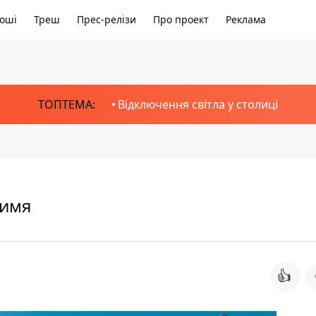
оші
Треш
Прес-релізи
Про проект
Реклама
ТОПТЕМА:
Відключення світла у столиці
 имя
👍