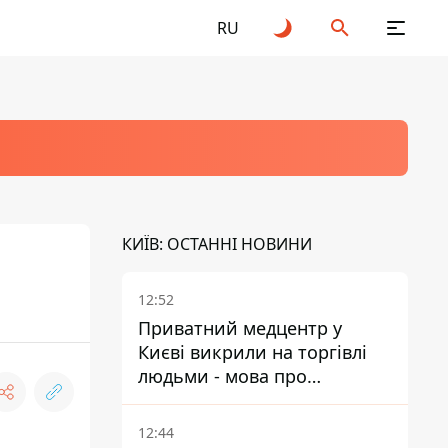
RU
КИЇВ: ОСТАННІ НОВИНИ
12:52
Приватний медцентр у
Києві викрили на торгівлі
людьми - мова про
сурогатне материнство
12:44