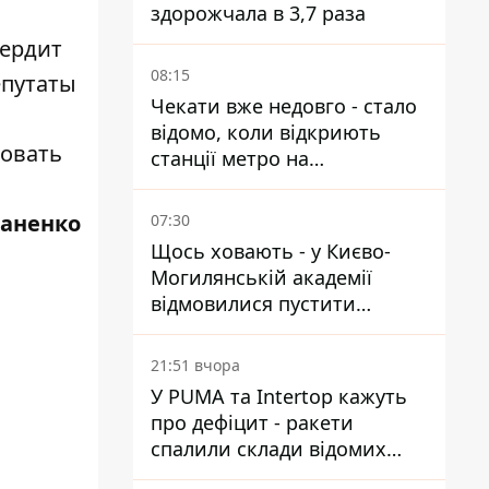
здорожчала в 3,7 раза
вердит
08:15
епутаты
Чекати вже недовго - стало
відомо, коли відкриють
овать
станції метро на
Виноградарі
аненко
07:30
Щось ховають - у Києво-
Могилянській академії
відмовилися пустити
комісію з охорони пам'яток
на територію
21:51 вчора
У PUMA та Intertop кажуть
про дефіцит - ракети
спалили склади відомих
брендів