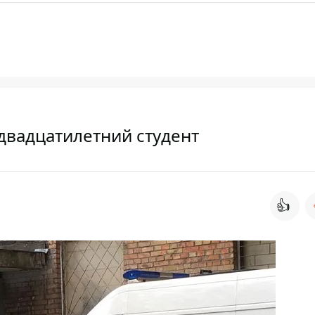
двадцатилетний студент
👍