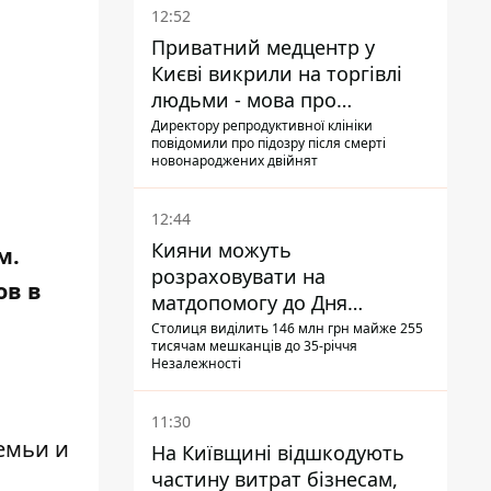
12:52
Приватний медцентр у
Києві викрили на торгівлі
людьми - мова про
сурогатне материнство
Директору репродуктивної клініки
повідомили про підозру після смерті
новонароджених двійнят
12:44
Кияни можуть
м.
розраховувати на
ов в
матдопомогу до Дня
незалежності - кому її
Столиця виділить 146 млн грн майже 255
тисячам мешканців до 35-річчя
дадуть
Незалежності
11:30
емьи и
На Київщині відшкодують
частину витрат бізнесам,