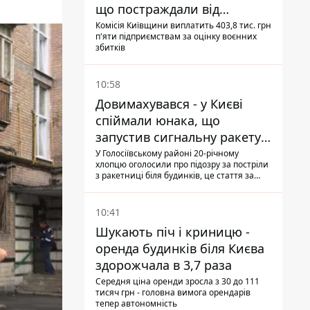
що постраждали від
прильотів ракет
Комісія Київщини виплатить 403,8 тис. грн
п'яти підприємствам за оцінку воєнних
збитків
10:58
Довимахувався - у Києві
спіймали юнака, що
запустив сигнальну ракету,
аби потішити дівчат
У Голосіївському районі 20-річному
хлопцю оголосили про підозру за постріли
з ракетниці біля будинків, це стаття за
"хуліганку"
10:41
Шукають піч і криницю -
оренда будинків біля Києва
здорожчала в 3,7 раза
Середня ціна оренди зросла з 30 до 111
тисяч грн - головна вимога орендарів
тепер автономність