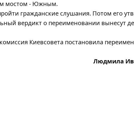
ым мостом - Южным.
пройти гражданские слушания. Потом его ут
льный вердикт о переименовании вынесут д
 комиссия Киевсовета постановила
переимен
Людмила Ив