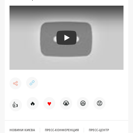
Play
♥
🔥
😭
😆
😡
👍
НОВИНИ КИЄВА
ПРЕСС-КОНФЕРЕНЦИЯ
ПРЕСС-ЦЕНТР