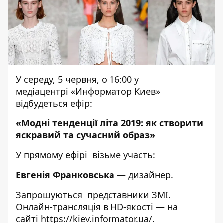
У середу, 5 червня, о 16:00 у
медіацентрі «Информатор Киев»
відбудеться ефір:
«Модні тенденції літа 2019: як створити
яскравий та сучасний образ»
У прямому ефірі візьме участь:
Евгенія Франковська
— дизайнер.
Запрошуються представники ЗМІ.
Онлайн-трансляція в HD-якості — на
сайті
https://kiev.informator.ua/
.