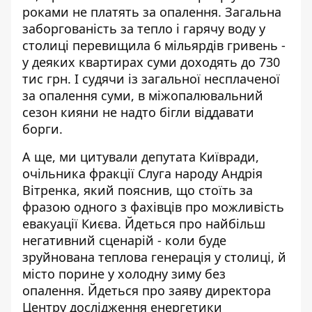
роками не платять за опалення
. Загальна
заборгованість за тепло і гарячу воду у
столиці перевищила 6 мільярдів гривень -
у деяких квартирах суми доходять до 730
тис грн. І судячи із загальної несплаченої
за опалення суми, в міжопалювальний
сезон кияни не надто бігли віддавати
борги.
А ще, ми цитували депутата Київради,
очільника фракції Слуга народу Андрія
Вітренка, який пояснив, що стоїть за
фразою одного з фахівців про можливість
евакуації Києва. Йдеться про найбільш
негативний сценарій - коли буде
зруйнована теплова генерація у столиці
, й
місто порине у холодну зиму без
опалення. Йдеться про заяву директора
Центру дослідження енергетики