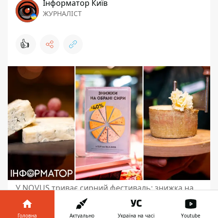
Інформатор Київ
ЖУРНАЛІСТ
👍
У NOVUS триває сирний фестиваль: знижка на
ніжні, витримані, ароматні, вершкові, та будь-які
сири складає -30%
Головна
Актуально
Україна на часі
Youtube