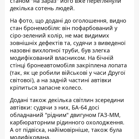
станом "на зараз" його вже переглянули
декілька сотень людей.
На фото, що додані до оголошення, видно
стан бронемобіля: він пофарбований у
сіро-зелений колір, не має видимих
зовнішніх дефектів та, судячи з виведеної
назовні вихлопної труби, був злегка
модифікований власником. На бічній
стінці бронеавтомобіля закріплена лопата
(так, як це робили військові у часи Другої
світової), а на задній частині автівки
кріпиться запасне колесо.
Додані також декілька світлин зсередини
автівки: судячи з них, БА-64 досі
обладнаний "рідним" двигуном ГАЗ-ММ,
карбюраторним рідинного охолодження.
А от підвіска, найімовірніше, також була
модифікована.