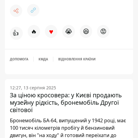
♥
🔥
😭
😆
😡
👍
ДОПОМОГА
КМДА
ВІДНОВЛЕННЯ КРАЇНИ
12:27, 13 серпня 2025
За ціною кросовера: у Києві продають
музейну рідкість, бронемобіль Другої
світової
Бронемобіль БА-64, випущений у 1942 році, має
100 тисяч кілометрів пробігу й бензиновий
двигун, він "на ходу" й готовий переїхати до