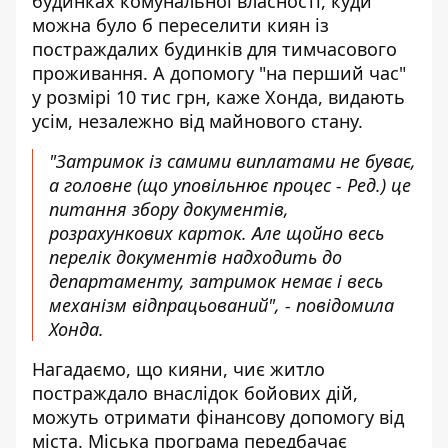
будинках комунальної власності, куди
можна було б переселити киян із
постраждалих будинків для тимчасового
проживання. А допомогу "на перший час"
у розмірі 10 тис грн, каже Хонда, видають
усім, незалежно від майнового стану.
"Затримок із самими виплатами не буває,
а головне (що уповільнює процес - Ред.) це
питання збору документів,
розрахункових карток. Але щойно весь
перелік документів надходить до
департаменту, затримок немає і весь
механізм відпрацьований", - повідомила
Хонда.
Нагадаємо, що кияни, чиє житло
постраждало внаслідок бойових дій,
можуть отримати фінансову допомогу від
міста. Міська програма передбачає