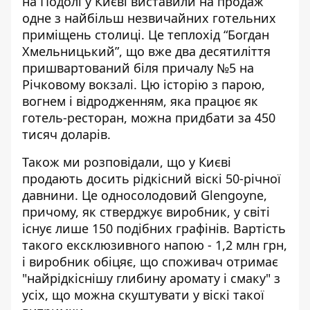
на Подолі у Києві виставили на продаж
одне з найбільш незвичайних готельних
приміщень столиці. Це
теплохід “Богдан
Хмельницький”
, що вже два десятиліття
пришвартований біля причалу №5 на
Річковому вокзалі. Цю історію з парою,
вогнем і відродженням, яка працює як
готель-ресторан, можна придбати за 450
тисяч доларів.
Також ми розповідали, що у Києві
продають
досить рідкісний віскі 50-річної
давнини
. Це односолодовий Glengoyne,
причому, як стверджує виробник, у світі
існує лише 150 подібних графінів. Вартість
такого ексклюзивного напою - 1,2 млн грн,
і виробник обіцяє, що споживач отримає
"найрідкіснішу глибину аромату і смаку" з
усіх, що можна скуштувати у віскі такої