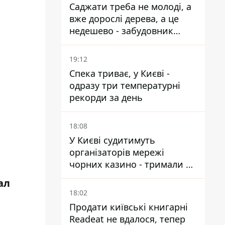
Саджати треба не молоді, а
вже дорослі дерева, а це
недешево - забудовник
Ніконов
19:12
Спека триває, у Києві -
одразу три температурні
рекорди за день
18:08
У Києві судитимуть
організаторів мережі
чорних казино - тримали 39
закладів
ал
18:02
Продати київські книгарні
Readeat не вдалося, тепер