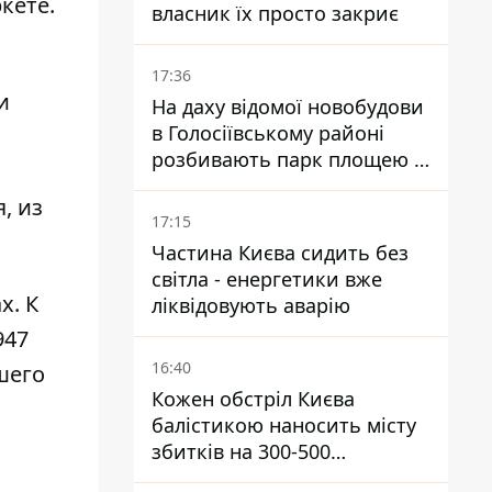
кете.
власник їх просто закриє
17:36
и
На даху відомої новобудови
в Голосіївському районі
розбивають парк площею в
гектар
, из
17:15
Частина Києва сидить без
світла - енергетики вже
х. К
ліквідовують аварію
947
16:40
шего
Кожен обстріл Києва
балістикою наносить місту
збитків на 300-500
мільйонів - Петро