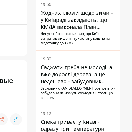
19:56
Жодних ілюзій щодо зими -
у Київраді закидають, що
КМДА виконала План
стійкості на 20%
Депутат Вітренко заявив, що Київ
витратив лише п'яту частину коштів на
підготовку до зими.
19:30
Саджати треба не молоді, а
вже дорослі дерева, а це
овые
недешево - забудовник
Ніконов
Засновник KAN DEVELOPMENT розповів, як
забудовники можуть охолодити столицю
в спеку.
19:12
Спека триває, у Києві -
одразу три температурні