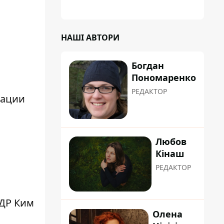
НАШІ АВТОРИ
Богдан
Пономаренко
РЕДАКТОР
зации
Любов
Кінаш
РЕДАКТОР
ДР Ким
Олена