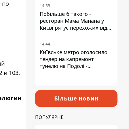
 по
Пантелеєв
14:55
Побільше б такого -
ресторан Мама Манана у
Києві рятує перехожих від
спеки
14:44
Київське метро оголосило
тендер на капремонт
ый
тунелю на Подолі -
 и 103,
триватиме майже два роки
алюгин
Більше новин
ПОПУЛЯРНЕ