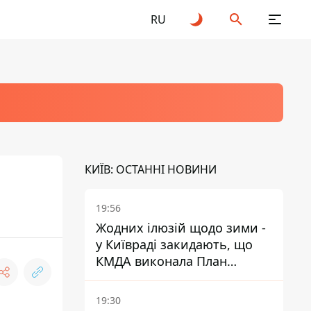
RU
КИЇВ: ОСТАННІ НОВИНИ
19:56
Жодних ілюзій щодо зими -
у Київраді закидають, що
КМДА виконала План
стійкості на 20%
19:30