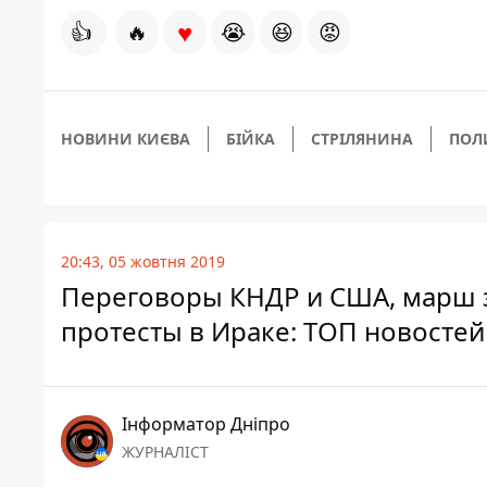
♥
👍
🔥
😭
😆
😡
НОВИНИ КИЄВА
БІЙКА
СТРІЛЯНИНА
ПОЛ
20:43, 05 жовтня 2019
Переговоры КНДР и США, марш 
протесты в Ираке: ТОП новостей
Інформатор Дніпро
ЖУРНАЛІСТ