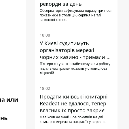
рекорди за день
Обсерваторія зафіксувала одразу три нові
показники в столиці 6 серпня на тлі
затяжної спеки.
18:08
У Києві судитимуть
організаторів мережі
чорних казино - тримали 39
закладів
П'ятеро фігурантів забезпечували роботу
підпільних гральних залів у столиці без
ліцензій.
18:02
Продати київські книгарні
ла или
Readeat не вдалося, тепер
власник їх просто закриє
ень
Феліксов не знайшов покупців на дві
книгарні мережі та закриє їх у вересні.