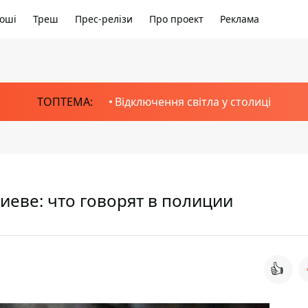
оші
Треш
Прес-релізи
Про проект
Реклама
ТОПТЕМА:
Відключення світла у столиці
иеве: что говорят в полиции
👍