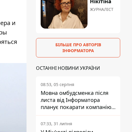
Нікітіна
ЖУРНАЛІСТ
ера и
оры
ояться
БІЛЬШЕ ПРО АВТОРІВ
ІНФОРМАТОРА
ОСТАННІ НОВИНИ УКРАЇНИ
08:53, 05 серпня
Мовна омбудсменка після
листа від Інформатора
планує покарати компанію-
підрядника ПриватБанку
07:33, 31 липня