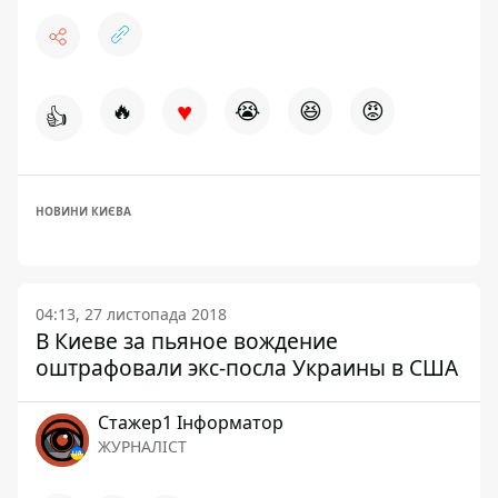
♥
🔥
😭
😆
😡
👍
НОВИНИ КИЄВА
04:13, 27 листопада 2018
В Киеве за пьяное вождение
оштрафовали экс-посла Украины в США
Стажер1 Інформатор
ЖУРНАЛІСТ