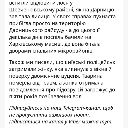
встигли відловити лося у
Шевченківському районі, як
на Дарницю
завітала лисиця
. У своїх справах пухнаста
прибігла просто на територію
Дарницького райсуду - а до цього її
декілька днів поспіль бачили на
Харківському масиві, де вона бігала
дворами спальних мікрорайонів.
Також ми писали, що київські поліцейські
затримали жінку, яка
викинула з вікна 7
поверху двомісячне цуценя
. Тварина
померла від травм, а жінка отримала
повідомлення про підозру. Їй загрожує до
п'яти років позбавлення волі.
Підписуйтесь на наш
Telegram-канал
, щоб
не пропустити важливих новин.
Підписатися на канал у Viber можна
тут
.