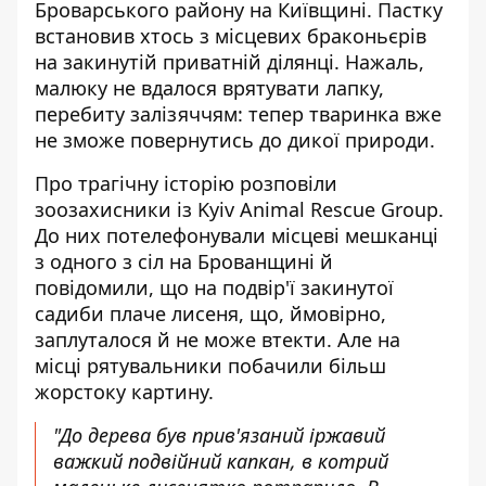
Броварського району на Київщині. Пастку
встановив
хтось з місцевих браконьєрів
на закинутій приватній ділянці. Нажаль,
малюку не вдалося врятувати лапку,
перебиту залізяччям: тепер тваринка вже
не зможе повернутись до дикої природи.
Про трагічну історію
розповіли
зоозахисники із Kyiv Animal Rescue Group
.
До них потелефонували місцеві мешканці
з одного з сіл на Брованщині й
повідомили, що на подвір'ї закинутої
садиби плаче лисеня, що, ймовірно,
заплуталося й не може втекти. Але на
місці рятувальники побачили більш
жорстоку картину.
"До дерева був прив'язаний іржавий
важкий подвійний капкан, в котрий