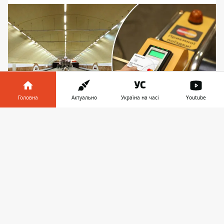
Головна
Актуально
Україна на часі
Youtube
Інформатор у
Завантажити
Сплата банківськими картками перестала
телефоні
👉
працювати у метро Києва зранку у суботу, 26
квітня
Зранку у суботу, 26 квітня 2025 року, у
метро Києва неможливо розрахуватись за
проїзд банківськими картками.
Безконтактна оплата проїзду на турнікетах
перестала працювати
через технічний