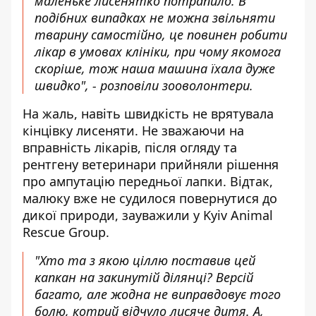
маленьке лисенятко потрапило. В
подібних випадках не можна звільняти
тварину самостійно, це повинен робити
лікар в умовах клініки, при чому якомога
скоріше, тож наша машина їхала дуже
швидко", - розповіли зооволонтери.
На жаль, навіть швидкість не врятувала
кінцівку лисеняти. Не зважаючи на
вправність лікарів, після огляду та
рентгену ветеринари прийняли рішення
про ампутацію передньої лапки. Відтак,
малюку вже не судилося повернутися до
дикої природи, зауважили у Kyiv Animal
Rescue Group.
"Хто та з якою ціллю поставив цей
капкан на закинутій ділянці? Версій
багато, але жодна не виправдовує того
болю, котрий відчуло лисяче дитя. А,