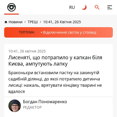
RU
Новини
ТРЕШ
10:41, 26 Квітня 2025
Відключення світла у столиці
ТОПТЕМА:
10:41, 26 квітня 2025
Лисеняті, що потрапило у капкан біля
Києва, ампутують лапку
Браконьєри встановили пастку на закинутій
садибній ділянці, до якої потрапило дитинча
лисиці: нажаль, врятувати кінцівку тварині не
вдалося
Богдан Пономаренко
РЕДАКТОР