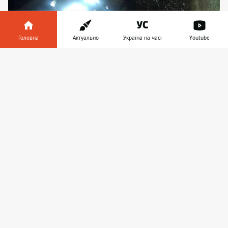
Головна
Актуально
Україна на часі
Youtube
Інформатор у
Завантажити
телефоні
👉