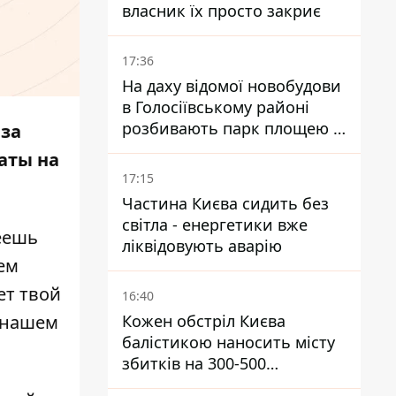
власник їх просто закриє
17:36
На даху відомої новобудови
в Голосіївському районі
розбивають парк площею в
 за
гектар
аты на
17:15
Частина Києва сидить без
світла - енергетики вже
меешь
ліквідовують аварію
ем
ет твой
16:40
Кожен обстріл Києва
 нашем
балістикою наносить місту
збитків на 300-500
мільйонів - Петро