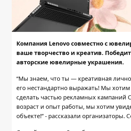
Компания Lenovo совместно с ювели
ваше творчество и креатив. Победит
авторские ювелирные украшения.
“Мы знаем, что ты — креативная лично
его нестандартно выражать! Мы хотим 
сделать частью рекламных кампаний Côt
возраст и опыт работы, мы хотим уви
объекте!” - рассказали организаторы.