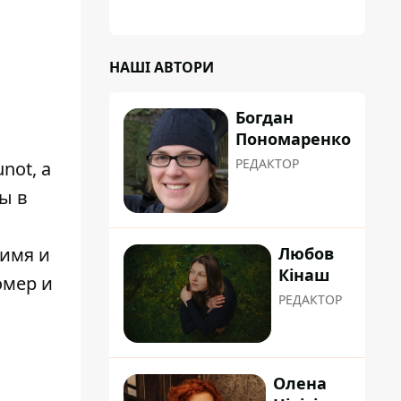
НАШІ АВТОРИ
Богдан
Пономаренко
РЕДАКТОР
not, а
ы в
Любов
 имя и
Кінаш
омер и
РЕДАКТОР
Олена