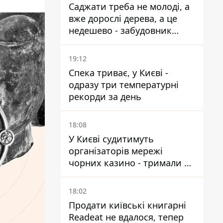
Саджати треба не молоді, а
вже дорослі дерева, а це
недешево - забудовник
Ніконов
19:12
Спека триває, у Києві -
одразу три температурні
рекорди за день
18:08
У Києві судитимуть
організаторів мережі
чорних казино - тримали 39
закладів
18:02
Продати київські книгарні
Readeat не вдалося, тепер