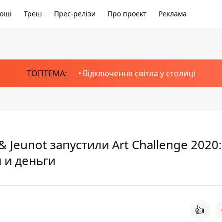
оші
Треш
Прес-релізи
Про проект
Реклама
ТОПТЕМА:
Відключення світла у столиці
 Jeunot запустили Art Challenge 2020:
 и деньги
👍