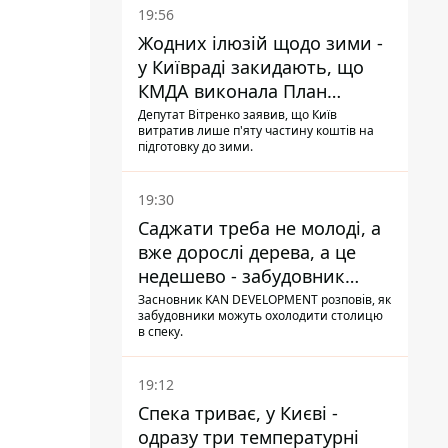
19:56
Жодних ілюзій щодо зими -
у Київраді закидають, що
КМДА виконала План
стійкості на 20%
Депутат Вітренко заявив, що Київ
витратив лише п'яту частину коштів на
підготовку до зими.
19:30
Саджати треба не молоді, а
вже дорослі дерева, а це
недешево - забудовник
Ніконов
Засновник KAN DEVELOPMENT розповів, як
забудовники можуть охолодити столицю
в спеку.
19:12
Спека триває, у Києві -
одразу три температурні