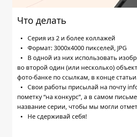
Что делать
Серия из 2 и более коллажей
Формат: 3000x4000 пикселей, JPG
В одной из них использовать изобра
во второй один (или несколько) объек
фото-банке по ссылкам, в конце статьи
Свои работы присылай на почту
inf
пометку “на конкурс”, а в самом письм
название серии, чтобы мы могли отмет
Не сдерживай себя!