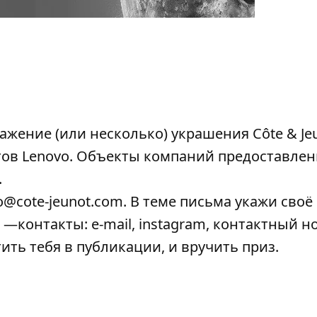
жение (или несколько) украшения Côte & Jeu
тов Lenovo. Объекты компаний предоставлен
.
o@cote-jeunot.com
. В теме письма укажи своё
е —контакты: e-mail, instagram, контактный н
ить тебя в публикации, и вручить приз.