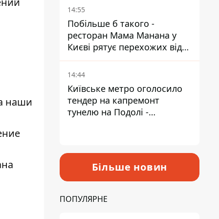
ений
Пантелеєв
14:55
Побільше б такого -
ресторан Мама Манана у
Києві рятує перехожих від
спеки
14:44
Київське метро оголосило
тендер на капремонт
на наши
тунелю на Подолі -
триватиме майже два роки
ение
ана
Більше новин
ПОПУЛЯРНЕ