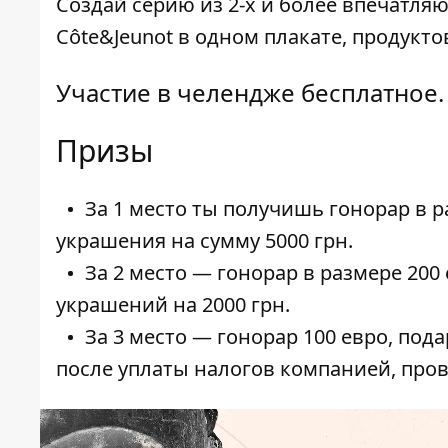
Создай серию из 2-х и более впечатл
Côte&Jeunot
в одном плакате, продуктов
Участие в челендже бесплатное.
Призы
За 1 место ты получишь гонорар в 
украшения на сумму 5000 грн.
За 2 место — гонорар в размере 20
украшений на 2000 грн.
За 3 место — гонорар 100 евро, под
после уплаты налогов компанией, про