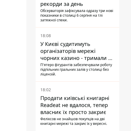
рекорди за день
Обсерваторія зафіксувала одразу три нові
показники в столиці 6 серпня на тлі
затяжної спеки.
18:08
У Києві судитимуть
організаторів мережі
чорних казино - тримали 39
закладів
П'ятеро фігурантів забезпечували роботу
підпільних гральних залів у столиці без
ліцензій.
18:02
Продати київські книгарні
Readeat не вдалося, тепер
власник їх просто закриє
Феліксов не знайшов покупців на дві
книгарні мережі та закриє їх у вересні.