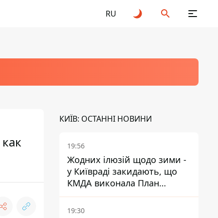
RU
КИЇВ: ОСТАННІ НОВИНИ
 как
19:56
Жодних ілюзій щодо зими -
у Київраді закидають, що
КМДА виконала План
стійкості на 20%
19:30