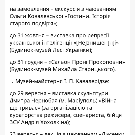
на замовлення – екскурсія з чаюванням
Ольги Ковалевської «Гостини. Історія
старого подвір’я»;
до 31 жовтня – виставка про репресії
української інтелігенції «[Не]знищен[н]і»
(Будинок-музей Лесі Українки);
до 31 грудня – «Сальон Проні Прокоповни»
(Будинок-музей Михайла Старицького).
Музей-майстерня І. П. Кавалерідзе:
до 29 вересня – виставка скульптури
Дмитра Чернобая (м. Маріуполь) «Війна
ще триває» (за організацією та
кураторства режисера, сценариста, бійця
ЗСУ Андрія Хохолкіна);
23 вересня – лекція з чаюванням «Лисенки