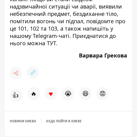
надзвичайної ситуації чи аварії, виявили
небезпечний предмет, бездиханне тіло,
помітили вогонь чи підпал, повідомте про
це 101, 102 та 103, а також напишіть у
нашому Telegram-чаті. Приєднатися до
нього можна
ТУТ
.
Варвара Грекова
♥
🔥
😭
😆
😡
👍
НОВИНИ КИЄВА
КУДА ПОЙТИ В КИЕВЕ