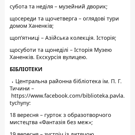
субота та неділя – музейний дворик;
щосереди та щочетверга – оглядові тури
домом Ханенків;
щоп’ятниці – Азійська колекція. Історія;
щосуботи та щонеділі – Історія Музею
Ханенків. Екскурсія вулицею.
БІБЛІОТЕКИ
Центральна районна бібліотека ім. П. Г.
Тичини –
https://www.facebook.com/biblioteka.pavla.
tychyny
:
18 вересня – гурток з образотворчого
мистецтва «Фантазія без меж»;
19 вересня – зустріч із дитячою