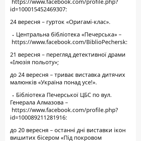
https://www.facebook.com/profile.php?
id=100015452469307
:
24 вересня – гурток «Оригамі-клас».
Центральна бібліотека «Печерська» –
https://www.facebook.com/BiblioPechersk
:
21 вересня – перегляд детективної драми
«Ілюзія польоту»;
до 24 вересня – триває виставка дитячих
малюнків «Україна понад усе!».
Бібліотека Печерської ЦБС по вул.
Генерала Алмазова –
https://www.facebook.com/profile.php?
id=100089211281916
:
до 20 вересня – останні дні
виставки ікон
вишитих бісером «Під покровом