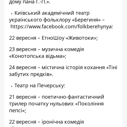
дому пана Г.-П.».
Київський академічний театр
українського фольклору «Берегиня» –
https://www.facebook.com/folkberehynya
:
22 вересня – ЕтноШоу «Животоки»;
23 вересня – музична комедія
«Конотопська відьма»;
24 вересня – містична історія кохання «Тіні
забутих предків».
Театр на Печерську:
21 вересня – поетично-фантастичний
трилер початку нульових «Покоління
пепсі»;
22 вересня – іронічна комедія