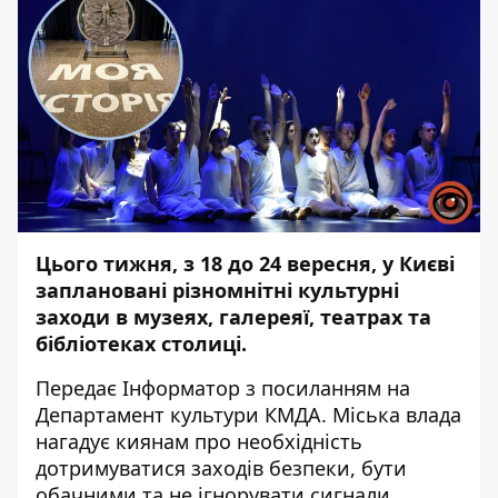
Цього тижня, з 18 до 24 вересня, у Києві
заплановані різномнітні культурні
заходи в музеях, галереяї, театрах та
бібліотеках столиці.
Передає
Інформатор
з посиланням на
Департамент культури КМДА. Міська влада
нагадує киянам про необхідність
дотримуватися заходів безпеки, бути
обачними та не ігнорувати сигнали