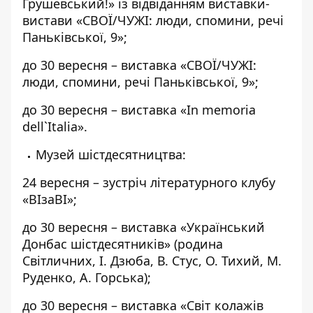
Грушевський!» із відвіданням виставки-
вистави «СВОЇ/ЧУЖІ: люди, спомини, речі
Паньківської, 9»;
до 30 вересня – виставка «СВОЇ/ЧУЖІ:
люди, спомини, речі Паньківської, 9»;
до 30 вересня – виставка «In memoria
dell`Italia».
Музей шістдесятництва:
24 вересня – зустріч літературного клубу
«ВІзаВІ»;
до 30 вересня – виставка «Український
Донбас шістдесятників» (родина
Світличних, І. Дзюба, В. Стус, О. Тихий, М.
Руденко, А. Горська);
до 30 вересня – виставка «Світ колажів