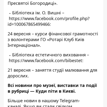
Пресвятої Богородиці»
.
Бібліотека ім. О. Вишні –
https://www.facebook.com/profile.php?
id=100067865499466
:
24 вересня –
курси фінансової грамотності
з волонтерами ГО «Ротарі Клуб Київ
Інтернаціонал»
.
Бібліотека естетичного виховання –
https://www.facebook.com/bibestet
:
21 вересня – заняття студії малювання для
дорослих.
Всі новини про музеї, виставки та події
в рубриці —
Куди піти в Києві
.
Більше новин в нашому
Telegram-
каналі
. Якщо ви стали свідком