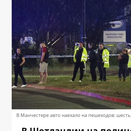
В Манчестере авто наехало на пешеходов: шесть
В Шотландии на полиц