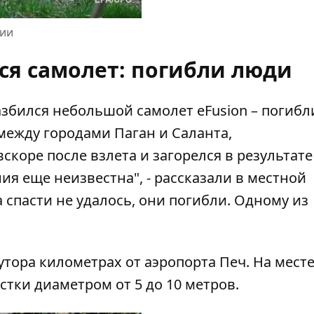
нии
ся самолет: погибли люди
азбился небольшой самолет eFusion – погибл
между городами Паган и Саланта,
вскоре после взлета и загорелся в результате
ия еще неизвестна", - рассказали в местной
 спасти не удалось, они погибли. Одному из
утора километрах от аэропорта Печ. На мест
тки диаметром от 5 до 10 метров.