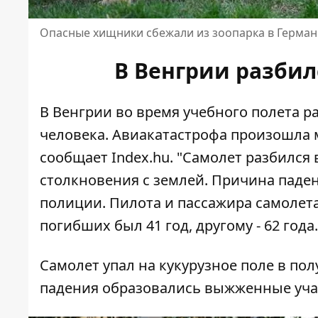
Опасные хищники сбежали из зоопарка в Герма
В Венгрии разбил
В Венгрии во время учебного полета р
человека. Авиакатастрофа произошла 
сообщает
Index.hu
. "Самолет разбился 
столкновения с землей. Причина паден
полиции. Пилота и пассажира самолета
погибших был 41 год, другому - 62 года.
Самолет упал на кукурузное поле в пол
падения образовались выжженные учас