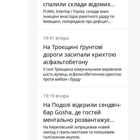
спалили склади відомих
брендів
PUMA, Intertop і Toyota, склади яких
знищені внаслідок ракетного удару по
Київщині, попередили про дефіцит
товарів
19:41 вчора
На Троєщині ґрунтові
дороги засипали крихтою
асфальтобетону
У селі Троєщина комунальники вирівняли
шість вулиць асфальтобетонною крихтою
проти вибоїн і бруду
19:19 вчора
На Подолі відкрили сендвіч-
бар Gosha, де гостей
ментально розвантажує
акула
На Кирилівській запрацював новий
заклад з гриль-мелтами та плюшевим
талісманом-акулою.