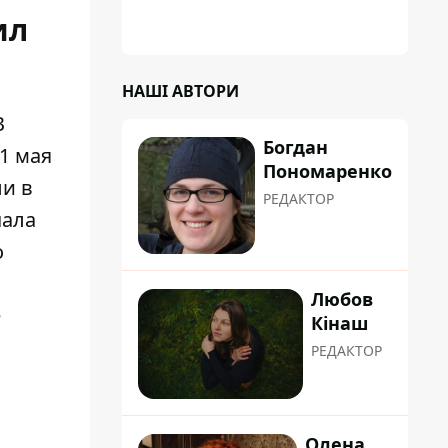
ил
НАШІ АВТОРИ
В
Богдан
1 мая
Пономаренко
ли в
РЕДАКТОР
чала
о
Любов
е
Кінаш
РЕДАКТОР
Олена