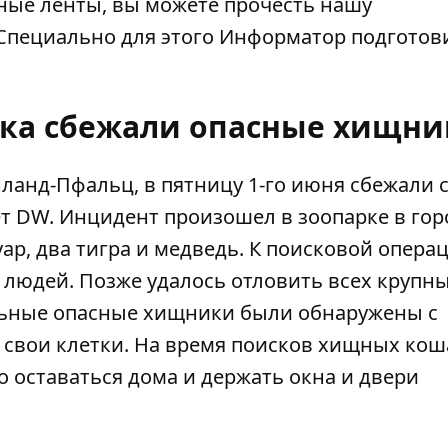
тные ленты, вы можете прочесть нашу
Специально для этого
Информатор
подготов
рка сбежали опасные хищн
ланд-Пфальц, в пятницу 1-го июня сбежали 
ет
DW
. Инцидент произошел в зоопарке в гор
уар, два тигра и медведь. К поисковой опера
людей. Позже удалось отловить всех крупн
льные опасные хищники были обнаружены с
свои клетки. На время поисков хищных кош
оставаться дома и держать окна и двери