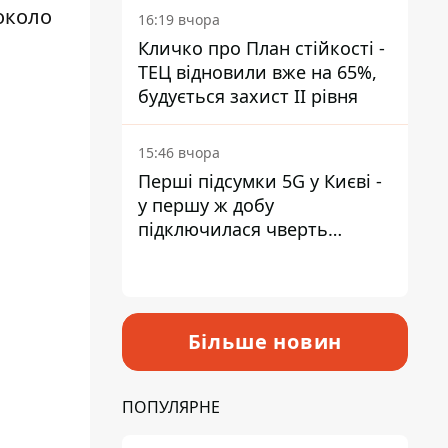
около
16:19 вчора
Кличко про План стійкості -
ТЕЦ відновили вже на 65%,
будується захист ІІ рівня
15:46 вчора
Перші підсумки 5G у Києві -
у першу ж добу
підключилася чверть
мільйона абонентів
Більше новин
ПОПУЛЯРНЕ