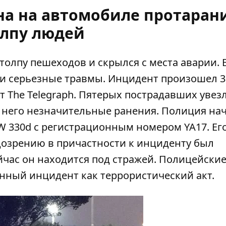
на на автомобиле протаран
лпу людей
олпу пешеходов и скрылся с места аварии. 
ли серьезные травмы. Инцидент произошел 3
ет
The Telegraph
. Пятерых пострадавших увез
У него незначительные ранения. Полиция на
 330d с регистрационным номером YA17. Ег
дозрению в причастности к инциденту был
йчас он находится под стражей. Полицейски
анный инцидент как террористический акт.