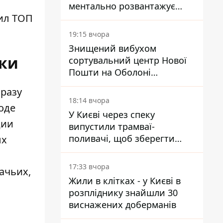
ментально розвантажує
ил ТОП
акула
19:15 вчора
Знищений вибухом
ики
сортувальний центр Нової
Пошти на Оболоні
запрацював - видають
сразу
посилки
18:14 вчора
оде
У Києві через спеку
ции
випустили трамваї-
поливачі, щоб зберегти
ых
рейки від деформації
17:33 вчора
ачьих,
Жили в клітках - у Києві в
розпліднику знайшли 30
виснажених доберманів