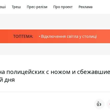
оші
Треш
Прес-релізи
Про проект
Реклама
ТОПТЕМА:
Відключення світла у столиці
на полицейских с ножом и сбежавшие
й дня
👍