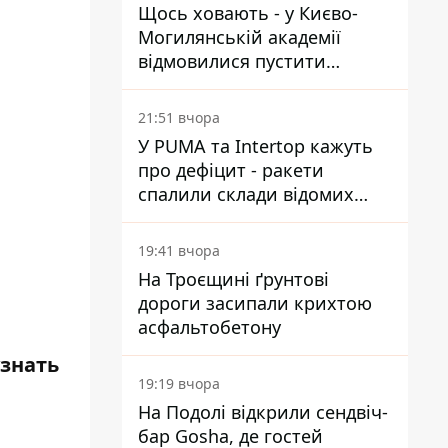
Щось ховають - у Києво-
Могилянській академії
відмовилися пустити
комісію з охорони пам'яток
на територію
21:51 вчора
У PUMA та Intertop кажуть
про дефіцит - ракети
спалили склади відомих
брендів
19:41 вчора
На Троєщині ґрунтові
дороги засипали крихтою
асфальтобетону
узнать
19:19 вчора
На Подолі відкрили сендвіч-
бар Gosha, де гостей