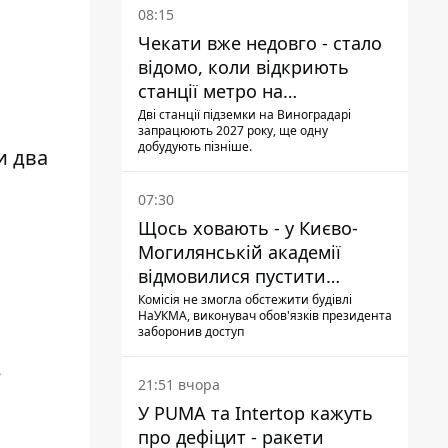
08:15
Чекати вже недовго - стало
відомо, коли відкриють
станції метро на
Виноградарі
Дві станції підземки на Виноградарі
запрацюють 2027 року, ще одну
добудують пізніше.
и два
07:30
Щось ховають - у Києво-
Могилянській академії
відмовилися пустити
комісію з охорони пам'яток
Комісія не змогла обстежити будівлі
НаУКМА, виконувач обов'язків президента
на територію
заборонив доступ
е
21:51 вчора
У PUMA та Intertop кажуть
про дефіцит - ракети