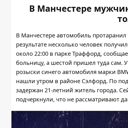
В Манчестере мужчи
то
В Манчестере автомобиль протаранил т
результате несколько человек получи
около 22:00 в парке Траффорд, сообща
больницу, а шестой пришел туда сам. 
розыски синего автомобиля марки BMW
нашли утром в районе Сэлфорд. По по
задержан 21-летний житель города. Се
подчеркнули, что не рассматривают д