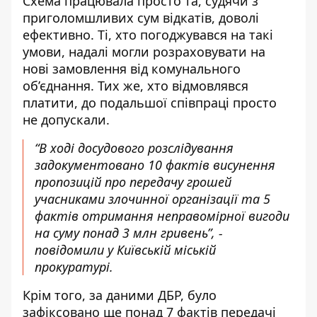
Схема працювала просто та, судячи з
приголомшливих сум відкатів, доволі
ефективно. Ті, хто погоджувався на такі
умови, надалі могли розраховувати на
нові замовлення від комунального
об’єднання. Тих же, хто відмовлявся
платити, до подальшої співпраці просто
не допускали.
“В ході досудового розслідування
задокументовано 10 фактів висунення
пропозицій про передачу грошей
учасниками злочинної організації та 5
фактів отримання неправомірної вигоди
на суму понад 3 млн гривень”, -
повідомили у Київській міській
прокуратурі.
Крім того, за даними ДБР, було
зафіксовано ще понад 7 фактів передачі