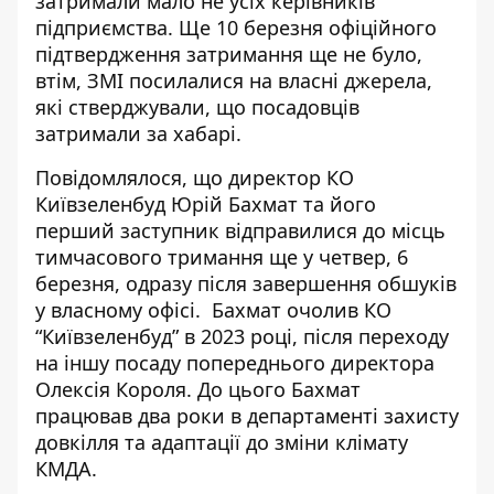
затримали мало
не усіх керівників
підприємства
. Ще 10 березня офіційного
підтвердження затримання ще не було,
втім, ЗМІ посилалися на власні джерела,
які стверджували, що посадовців
затримали за хабарі.
Повідомлялося, що директор КО
Київзеленбуд Юрій Бахмат та його
перший заступник відправилися до місць
тимчасового тримання ще у четвер, 6
березня, одразу після завершення обшуків
у власному офісі. Бахмат очолив КО
“Київзеленбуд” в 2023 році, після переходу
на іншу посаду попереднього директора
Олексія Короля. До цього Бахмат
працював два роки в департаменті захисту
довкілля та адаптації до зміни клімату
КМДА.