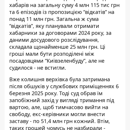
хабарів на загальну суму 4 млн 115 тис грн
та 6 епізодів із пропозицією “відкатів” на
понад 11 млн грн. Загальна ж сума
“відкатів”, яку планували отримати
хабарники за договорами 2024 року, за
даними досудового розслідування,
складала щонайменше 25 млн грн. Ці
гроші мали бути розподілені між
посадовцями “Київзеленбуду”, але не
судилося - не встигли.
Вже колишня верхівка була затримана
після обшуків у службових приміщеннях 6
березня 2025 року. Тоді суд обрав їм
запобіжний захід у вигляді тримання під
вартою, але, щоб тимчасово вийти на
свободу, екс-керівники могли внести
заставу - по 51,4 млн грн кожний. Втім,
таких грошей чомусь не назбирали -