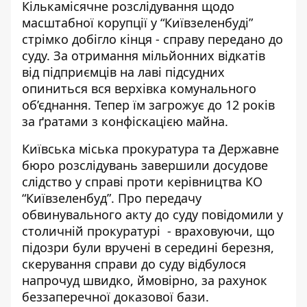
Кількамісячне розслідування щодо
масштабної корупції у “Київзеленбуді”
стрімко добігло кінця - справу передано до
суду.
За отримання мільйонних відкатів
від підприємців на лаві підсудних
опиниться вся верхівка комунального
об’єднання. Тепер їм загрожує до 12 років
за ґратами з конфіскацією майна.
Київська міська прокуратура та Державне
бюро розслідувань завершили досудове
слідство у справі проти керівництва КО
“Київзеленбуд”. Про передачу
обвинувального акту до суду
повідомили у
столичній прокуратурі
- враховуючи, що
підозри були вручені в середині березня,
скерування справи до суду відбулося
напрочуд швидко, ймовірно, за рахунок
беззаперечної доказової бази.