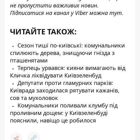
не пропустити важливих новин.
Підписатися на канал у Viber можна
тут
.
ЧИТАЙТЕ ТАКОЖ:
Сезон тиші по-київські: комунальники
спилюють дерева, знищуючи гнізда з
пташенятами
Терпець урвався: кияни вимагають від
Кличка ліквідувати Київзеленбуд
Депутати проти гламурних парків:
Київрада заходилася рятувати кажанів,
сов та мухоловок
Комунальники поливали клумбу під
проливним дощем: у Київзеленбуді
пояснили, навіщо це робилося