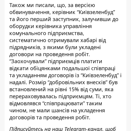
Також ми писали, що, за версією
обвинувачення, керівник “Київзеленбуд”
та його перший заступник, залучивши до
оборудки керівника управління
комунального підприємства,
систематично отримували хабарі від
підрядників, з якими були укладені
договори на проведення робіт
.
“Заохочували” підприємців платити
відкати обіцянками подальшої співпраці
та укладанням договорів із “Київзеленбуд” і
надалі. Розмір “добровільних внесків” був
встановлений на рівні 15% від суми, яка
перераховувалась підприємцям. Ті, хто
відмовлявся “співпрацювати” таким
чином, не мали шансів на укладення
договорів та проведення робіт.
Підписуйтесь на наш
Telegram-канал
, щоб