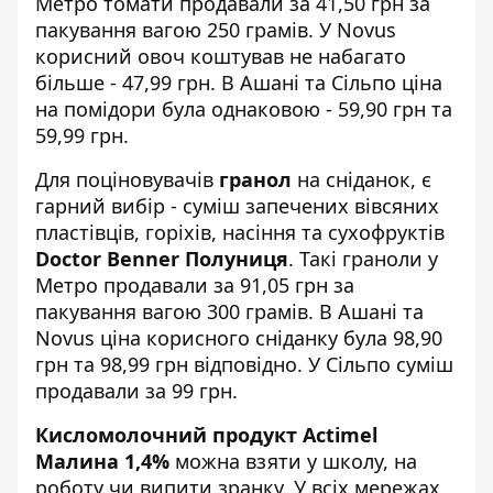
Метро томати продавали за 41,50 грн за
пакування вагою 250 грамів. У Novus
корисний овоч коштував не набагато
більше - 47,99 грн. В Ашані та Сільпо ціна
на помідори була однаковою - 59,90 грн та
59,99 грн.
Для поціновувачів
гранол
на сніданок, є
гарний вибір - суміш запечених вівсяних
пластівців, горіхів, насіння та сухофруктів
Doctor Benner Полуниця
. Такі граноли у
Метро продавали за 91,05 грн за
пакування вагою 300 грамів. В Ашані та
Novus ціна корисного сніданку була 98,90
грн та 98,99 грн відповідно. У Сільпо суміш
продавали за 99 грн.
Кисломолочний продукт Actimel
Малина 1,4%
можна взяти у школу, на
роботу чи випити зранку. У всіх мережах