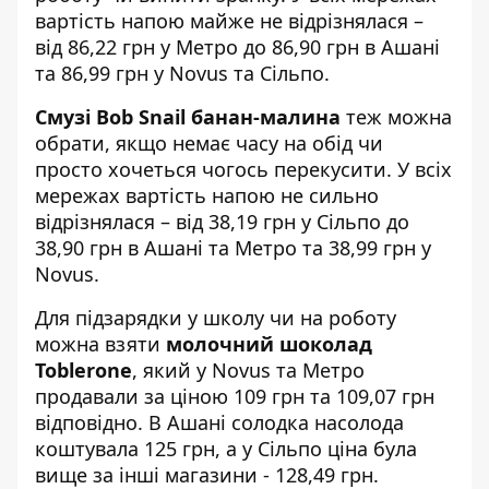
вартість напою майже не відрізнялася –
від 86,22 грн у Метро до 86,90 грн в Ашані
та 86,99 грн у Novus та Сільпо.
Смузі Bob Snail банан-малина
теж можна
обрати, якщо немає часу на обід чи
просто хочеться чогось перекусити. У всіх
мережах вартість напою не сильно
відрізнялася – від 38,19 грн у Сільпо до
38,90 грн в Ашані та Метро та 38,99 грн у
Novus.
Для підзарядки у школу чи на роботу
можна взяти
молочний шоколад
Toblerone
, який у Novus та Метро
продавали за ціною 109 грн та 109,07 грн
відповідно. В Ашані солодка насолода
коштувала 125 грн, а у Сільпо ціна була
вище за інші магазини - 128,49 грн.