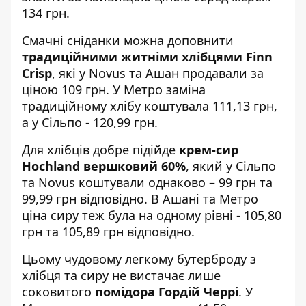
134 грн.
Смачні сніданки можна доповнити
традиційними житніми хлібцями Finn
Crisp
, які у Novus та Ашан продавали за
ціною 109 грн. У Метро заміна
традиційному хлібу коштувала 111,13 грн,
а у Сільпо - 120,99 грн.
Для хлібців добре підійде
крем-сир
Hochland вершковий 60%
, який у Сільпо
та Novus коштували однаково – 99 грн та
99,99 грн відповідно. В Ашані та Метро
ціна сиру теж була на одному рівні - 105,80
грн та 105,89 грн відповідно.
Цьому чудовому легкому бутерброду з
хлібця та сиру не вистачає лише
соковитого
помідора Гордій Черрі
. У