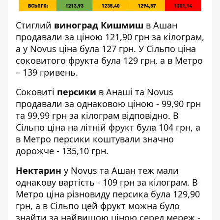
Стиглий
виноград Кишмиш
в Ашан
продавали за ціною 121,90 грн за кілограм,
а у Novus ціна була 127 грн. У Сільпо ціна
соковитого фрукта була 129 грн, а в Метро
– 139 гривень.
Соковиті
персики
в Анаші та Novus
продавали за однаковою ціною - 99,90 грн
та 99,99 грн за кілограм відповідно. В
Сільпо ціна на літній фрукт була 104 грн, а
в Метро персики коштували значно
дорожче - 135,10 грн.
Нектарин
у Novus та Ашан теж мали
однакову вартість - 109 грн за кілограм. В
Метро ціна різновиду персика була 129,90
грн, а в Сільпо цей фрукт можна було
знайти за найвищою ціною серед мереж -