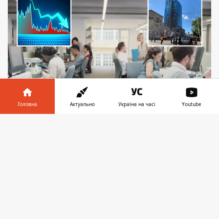
Головна
Актуально
Україна на часі
Youtube
Втрати офісного фонду через ворожі атаки у
2025 році стали рекордними, тож, вибір
Інформатор у
Завантажити
варіантів у орендарів значно зменшився
телефоні
👉
Київський ринок офісної нерухомості
вперше в історії зафіксував "негативну
пропозицію" через значні руйнування,
спричинені військовими діями. Простими
словами – це скорочення площ, кількості
приміщень та
вибору варіантів у