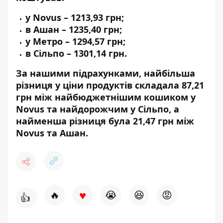
у Novus – 1213,93 грн;
в Ашан – 1235,40 грн;
у Метро – 1294,57 грн;
в Сільпо – 1301,14 грн.
За нашими підрахунками, найбільша
різниця у ціни продуктів складала 87,21
грн між найбюджетнішим кошиком у
Novus та найдорожчим у Сільпо, а
найменша різниця була 21,47 грн між
Novus та Ашан.
♥
🔥
😭
😆
😡
👍