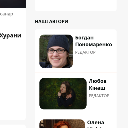
планували пізніше отримати "в
обслуговування" земельну ділянку
ксандр
НАШІ АВТОРИ
Хурани
Богдан
Пономаренко
РЕДАКТОР
Любов
Кінаш
РЕДАКТОР
Олена