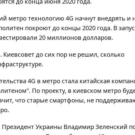
ятся до конца июня 2020 года.
ий метро технологию 4G начнут внедрять и 
литен покроют до концы 2020 года. В запус
вестировали 20 миллионов долларов.
 Киевсовет до сих пор не решил, сколько
нфраструктуре.
ельства 4G в метро стала китайская компан
литеном". По проекту, в киевском метро буд
начит, что старые смартфоны, не поддержив
ро.
то Президент Украины Владимир Зеленский
п