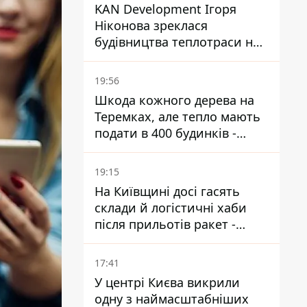
KAN Development Ігоря
Ніконова зреклася
будівництва теплотраси на
Теремках
19:56
Шкода кожного дерева на
Теремках, але тепло мають
подати в 400 будинків -
депутатка Київради
19:15
На Київщині досі гасять
склади й логістичні хаби
після прильотів ракет -
ДСНС
17:41
У центрі Києва викрили
одну з наймасштабніших