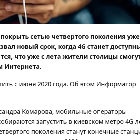
покрыть сетью четвертого поколения уже
вал новый срок, когда 4G станет доступн
тся, что уже с лета жители столицы смогут
м Интернета.
ить с июня 2020 года. Об этом
Информатор
ксандра Комарова, мобильные операторы
l собираются запустить в киевском метро 4G 
четвертого поколения станут конечные станц