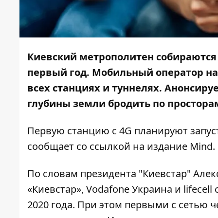
Киевский метрополитен собираются 
первый год. Мобильный оператор наз
всех станциях и туннелях. Анонсируе
глубины земли бродить по простора
Первую станцию с 4G планируют запуст
сообщает со ссылкой на издание
Mind.
По словам президента "Киевстар" Але
«Киевстар», Vodafone Украина и lifecel
2020 года. При этом первыми с сетью 