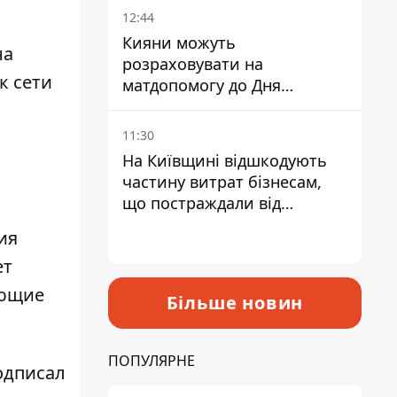
12:44
Кияни можуть
на
розраховувати на
к сети
матдопомогу до Дня
незалежності - кому її
дадуть
11:30
На Київщині відшкодують
частину витрат бізнесам,
що постраждали від
прильотів ракет
ия
ет
ающие
Більше новин
ПОПУЛЯРНЕ
одписал