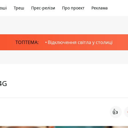
оші
Треш
Прес-релізи
Про проект
Реклама
ТОПТЕМА:
Відключення світла у столиці
4G
👍