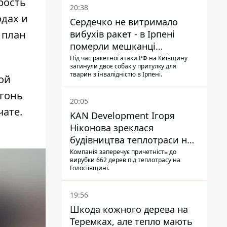
рость
20:38
одах и
Сердечко не витримало
вибухів ракет - в Ірпені
 план
померли мешканці
притулку для собак з
Під час ракетної атаки РФ на Київщину
загинули двоє собак у притулку для
інвалідністю
тварин з інвалідністю в Ірпені.
ой
огонь
20:05
чате.
KAN Development Ігоря
Ніконова зреклася
будівництва теплотраси на
Теремках
Компанія заперечує причетність до
вирубки 662 дерев під теплотрасу на
Голосіївщині.
19:56
Шкода кожного дерева на
Теремках, але тепло мають