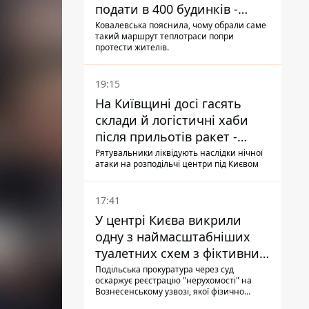
подати в 400 будинків -
депутатка Київради
Ковалевська пояснила, чому обрали саме
такий маршрут теплотраси попри
протести жителів.
19:15
На Київщині досі гасять
склади й логістичні хаби
після прильотів ракет -
ДСНС
Рятувальники ліквідують наслідки нічної
атаки на розподільчі центри під Києвом
17:41
У центрі Києва викрили
одну з наймасштабніших
туалетних схем з фіктивним
будинком
Подільська прокуратура через суд
оскаржує реєстрацію "нерухомості" на
Вознесенському узвозі, якої фізично
ніколи не існувало: під неї, ймовірно,