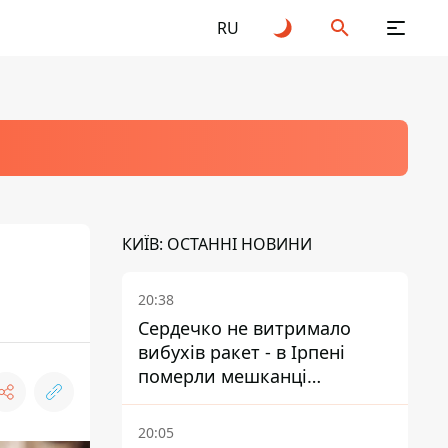
RU
КИЇВ: ОСТАННІ НОВИНИ
20:38
Сердечко не витримало
вибухів ракет - в Ірпені
померли мешканці
притулку для собак з
інвалідністю
20:05