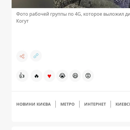
Фото рабочей группы по 4G, которое выложил д
Когут
♥
👍
🔥
😭
😆
😡
НОВИНИ КИЄВА
МЕТРО
ИНТЕРНЕТ
КИЕВС