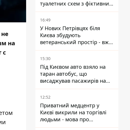
туалетних схем з фіктивним
будинком
16:49
У Нових Петрівцях біля
 не
Києва збудують
ветеранський простір - вже
ым на
знайшли проєктанта
 с
15:30
Під Києвом авто взяло на
таран автобус, що
висаджував пасажирів на
зупинці - пасажирка в
лікарні
12:52
Приватний медцентр у
Києві викрили на торгівлі
летом
людьми - мова про
ии
сурогатне материнство