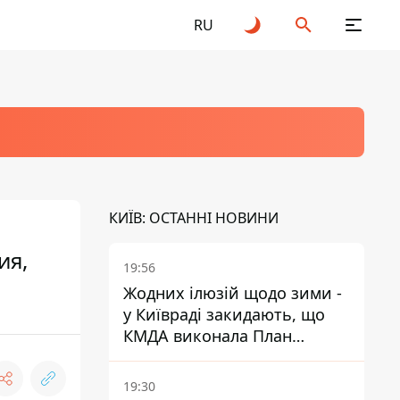
RU
КИЇВ: ОСТАННІ НОВИНИ
ия,
19:56
Жодних ілюзій щодо зими -
у Київраді закидають, що
КМДА виконала План
стійкості на 20%
19:30