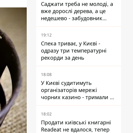
Саджати треба не молоді, а
вже дорослі дерева, а це
недешево - забудовник
Ніконов
19:12
Спека триває, у Києві -
одразу три температурні
рекорди за день
18:08
У Києві судитимуть
організаторів мережі
чорних казино - тримали 39
закладів
18:02
Продати київські книгарні
Readeat не вдалося, тепер