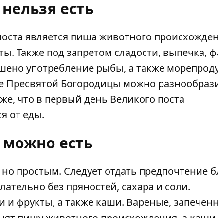
 нельзя есть
поста является пища животного происхожден
ы. Также под запретом сладости, выпечка, ф
шено употребление рыбы, а также морепроду
ие Пресвятой Богородицы можно разнообраз
, что в первый день Великого поста
я от еды.
 можно есть
но простым. Следует отдать предпочтение 
ательно без пряностей, сахара и соли.
 и фрукты, а также каши. Вареные, запечен
нят пищу животного происхождения, а каши 