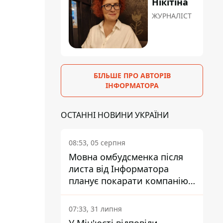
Нікітіна
ЖУРНАЛІСТ
БІЛЬШЕ ПРО АВТОРІВ
ІНФОРМАТОРА
ОСТАННІ НОВИНИ УКРАЇНИ
08:53, 05 серпня
Мовна омбудсменка після
листа від Інформатора
планує покарати компанію-
підрядника ПриватБанку
07:33, 31 липня