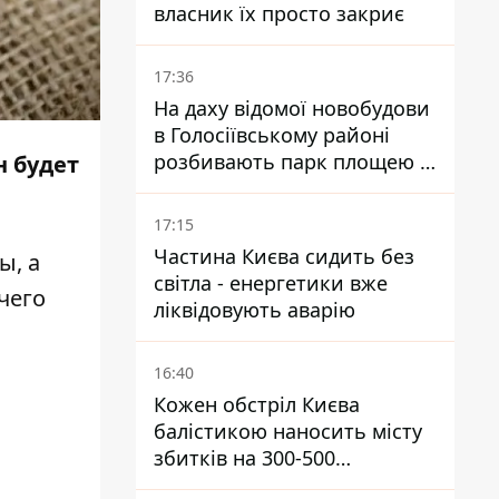
власник їх просто закриє
17:36
На даху відомої новобудови
в Голосіївському районі
розбивають парк площею в
н будет
гектар
17:15
Частина Києва сидить без
ы, а
світла - енергетики вже
чего
ліквідовують аварію
16:40
Кожен обстріл Києва
балістикою наносить місту
збитків на 300-500
мільйонів - Петро