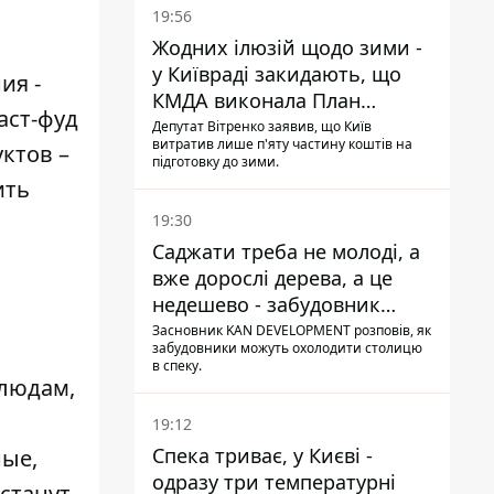
19:56
Жодних ілюзій щодо зими -
у Київраді закидають, що
ия -
КМДА виконала План
аст-фуд
стійкості на 20%
Депутат Вітренко заявив, що Київ
витратив лише п'яту частину коштів на
ктов –
підготовку до зими.
ить
19:30
Саджати треба не молоді, а
вже дорослі дерева, а це
недешево - забудовник
Ніконов
Засновник KAN DEVELOPMENT розповів, як
забудовники можуть охолодити столицю
в спеку.
блюдам,
19:12
Спека триває, у Києві -
ные,
одразу три температурні
станут