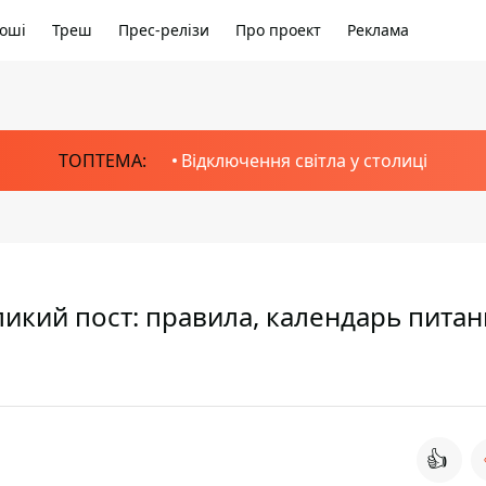
оші
Треш
Прес-релізи
Про проект
Реклама
ТОПТЕМА:
Відключення світла у столиці
ликий пост: правила, календарь питан
👍