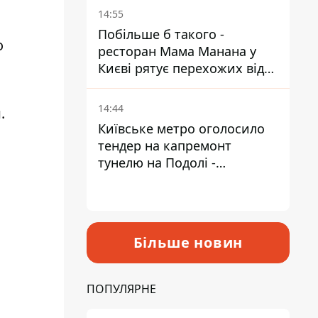
Пантелеєв
14:55
Побільше б такого -
о
ресторан Мама Манана у
Києві рятує перехожих від
спеки
14:44
.
Київське метро оголосило
тендер на капремонт
тунелю на Подолі -
триватиме майже два роки
Більше новин
ПОПУЛЯРНЕ