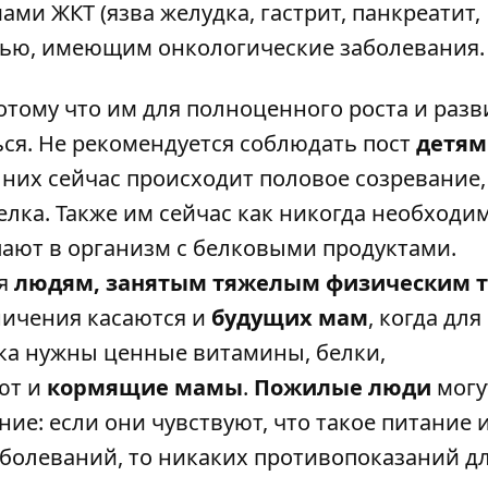
ми ЖКТ (язва желудка, гастрит, панкреатит,
тью, имеющим онкологические заболевания.
потому что им для полноценного роста и разв
ся. Не рекомендуется соблюдать пост
детям
у них сейчас происходит половое созревание,
лка. Также им сейчас как никогда необходи
ают в организм с белковыми продуктами.
зя
людям, занятым тяжелым физическим 
ничения касаются и
будущих мам
, когда для
а нужны ценные витамины, белки,
ют и
кормящие мамы
.
Пожилые люди
могу
ие: если они чувствуют, что такое питание 
аболеваний, то никаких противопоказаний д