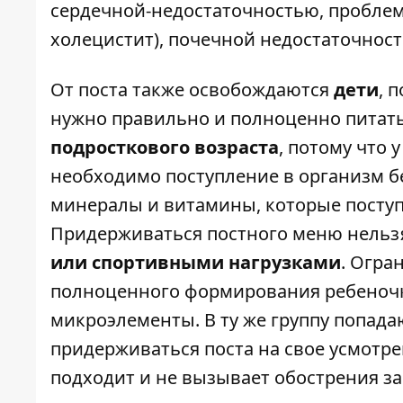
сердечной-недостаточностью, проблема
холецистит), почечной недостаточнос
От поста также освобождаются
дети
, 
нужно правильно и полноценно питать
подросткового возраста
, потому что 
необходимо поступление в организм бе
минералы и витамины, которые поступ
Придерживаться постного меню нель
или спортивными нагрузками
. Огра
полноценного формирования ребеночк
микроэлементы. В ту же группу попада
придерживаться поста на свое усмотрен
подходит и не вызывает обострения з