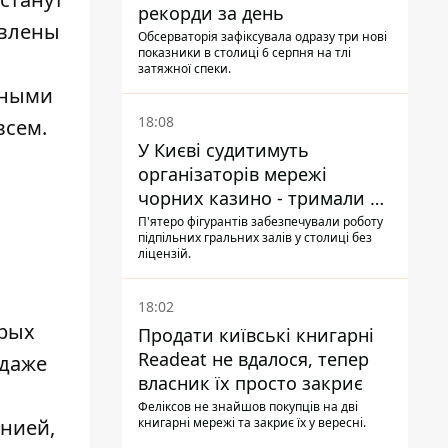
рекорди за день
овлены
Обсерваторія зафіксувала одразу три нові
показники в столиці 6 серпня на тлі
затяжної спеки.
нными
18:08
всем.
У Києві судитимуть
організаторів мережі
чорних казино - тримали 39
закладів
П'ятеро фігурантів забезпечували роботу
підпільних гральних залів у столиці без
ліцензій.
18:02
орых
Продати київські книгарні
Readeat не вдалося, тепер
 даже
власник їх просто закриє
Феліксов не знайшов покупців на дві
книгарні мережі та закриє їх у вересні.
онией,