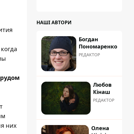
НАШІ АВТОРИ
ития
Богдан
Пономаренко
 когда
РЕДАКТОР
мы
трудом
Любов
Кінаш
РЕДАКТОР
т
им
ля них
Олена