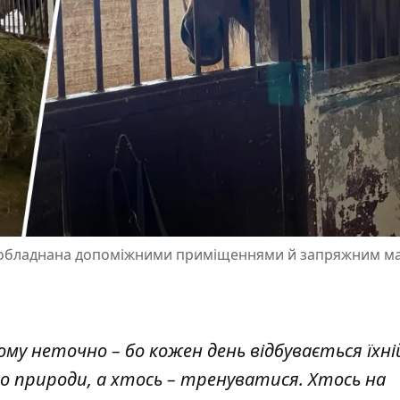
ких обладнана допоміжними приміщеннями й запряжним 
ому неточно – бо кожен день відбувається їхній
до природи, а хтось – тренуватися. Хтось на