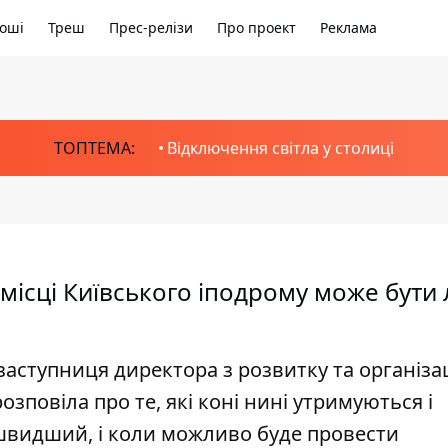
оші
Треш
Прес-релізи
Про проект
Реклама
ТОПТЕМА:
Відключення світла у столиці
 місці Київського іподрому може бути
заступниця директора з розвитку та організац
озповіла про те, які коні нині утримуються і
йшвидший, і коли можливо буде провести