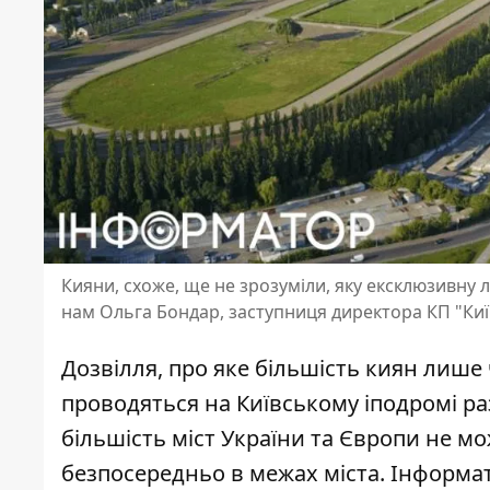
Кияни, схоже, ще не зрозуміли, яку ексклюзивну л
нам Ольга Бондар, заступниця директора КП "Ки
Дозвілля, про яке більшість киян лише ч
проводяться на Київському іподромі ра
більшість міст України та Європи не м
безпосередньо в межах міста. Інформато