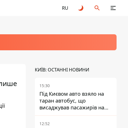
RU
КИЇВ: ОСТАННІ НОВИНИ
 лише
15:30
Під Києвом авто взяло на
таран автобус, що
ії
висаджував пасажирів на
зупинці - пасажирка в
лікарні
12:52