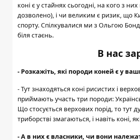
коні є у стайнях сьогодні, на кого з ни
дозволено), і чи великим є ризик, що 
спорту. Спілкувалися ми з Ольгою Бонд
біля стаєнь.
В нас за
- Розкажіть, які породи коней є у ва
- Тут знаходяться коні рисистих і верх
приймають участь три породи: Українс
Що стосується верхових порід, то тут д
триборстві змагаються, і навіть коні, я
- А в них є власники, чи вони належ