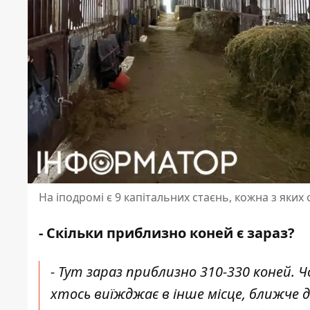
На іподромі є 9 капітальних стаєнь, кожна з я
- Скільки приблизно коней є зараз?
- Тут зараз приблизно 310-330 коней. Ч
хтось виїжджає в інше місце, ближче 