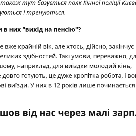
 І також тут базується полк Кінної поліції Киє
уються і тренуються.
и в них "вихід на пенсію"?
Це вже крайній вік, але хтось, дійсно, закінчу
великих здібностей. Такі умови, переважно, д
ншому, наприклад, для виїздки молодий кінь,
 довго готують, це дуже кропітка робота, і во
ві виїзди. У них в 12 років лише починається
ішов від нас через малі зар