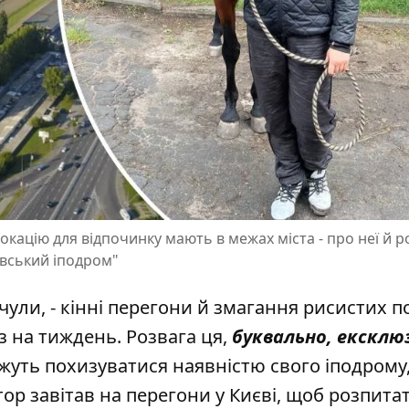
окацію для відпочинку мають в межах міста - про неї й р
ївський іподром"
ули, - кінні перегони й змагання рисистих пор
з на тиждень. Розвага ця,
буквально, ексклю
ожуть похизуватися
наявністю свого іподрому
р завітав на перегони у Києві, щоб розпитат