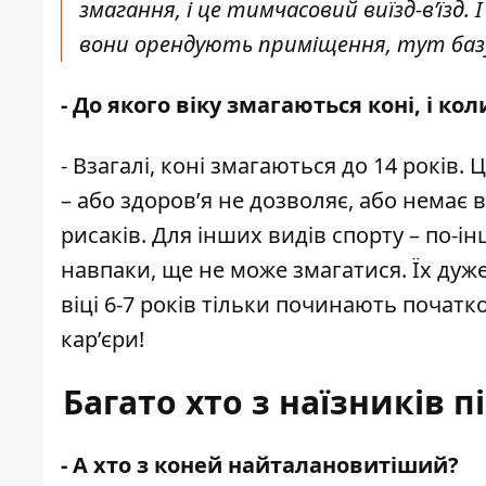
змагання, і це тимчасовий виїзд-вʼїзд.
вони орендують приміщення, тут баз
- До якого віку змагаються коні, і кол
- Взагалі, коні змагаються до 14 років. 
– або здоров’я не дозволяє, або немає 
рисаків. Для інших видів спорту – по-і
навпаки, ще не може змагатися. Їх дуже
віці 6-7 років тільки починають початко
кар’єри!
Багато хто з наїзників п
- А хто з коней найталановитіший?