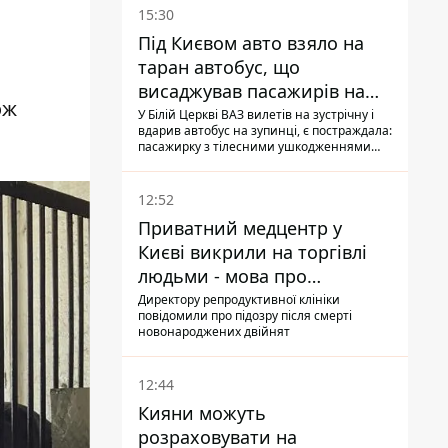
15:30
Під Києвом авто взяло на
таран автобус, що
висаджував пасажирів на
ож
зупинці - пасажирка в
У Білій Церкві ВАЗ вилетів на зустрічну і
вдарив автобус на зупинці, є постраждала:
лікарні
пасажирку з тілесними ушкодженнями
забрали на "швидкій" до лікарні
12:52
Приватний медцентр у
Києві викрили на торгівлі
людьми - мова про
сурогатне материнство
Директору репродуктивної клініки
повідомили про підозру після смерті
новонароджених двійнят
12:44
Кияни можуть
розраховувати на