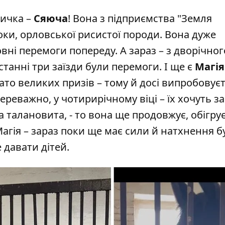
личка –
Сяюча
! Вона з підприємства "Земля
ки, орловської рисистої породи. Вона дуже
овні перемоги попереду. А зараз – з дворічног
станні три заїзди були перемоги. І ще є
Магія
ато великих призів – тому й досі випробовуєт
ереважно, у чотирирічному віці – їх хочуть з
 талановита, - то вона ще продовжує, обігру
і Магія – зараз поки ще має сили й натхнення б
 давати дітей.