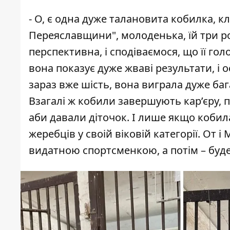
- О, є одна дуже талановита кобилка, к
Переяславщини", молоденька, їй три ро
перспективна, і сподіваємося, що її гол
вона показує дуже жваві результати, і о
зараз вже шість, вона виграла дуже баг
Взагалі ж кобили завершують кар’єру, п
аби давали діточок. І лише якщо кобила
жеребців у своій віковій категорії. От 
видатною спортсменкою, а потім – буде