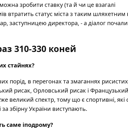
х можна зробити ставку (та й чи це взагалі
Київ втратить статус міста з таким шляхетним
ар, заступницею директора, - а діалог почали
раз 310-330 коней
ших стайнях?
ових порід, в перегонах та змаганнях рисистих
ький рисак, Орловський рисак і Французький
уже великий спектр, тому що є спортивні, які 
кі за збірну України виступають.
ать саме іподрому?