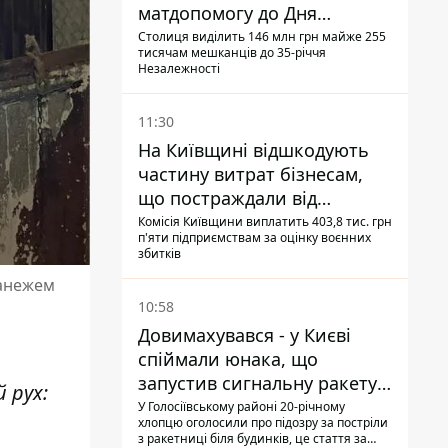
матдопомогу до Дня
незалежності - кому її
Столиця виділить 146 млн грн майже 255
тисячам мешканців до 35-річчя
дадуть
Незалежності
11:30
На Київщині відшкодують
частину витрат бізнесам,
що постраждали від
прильотів ракет
Комісія Київщини виплатить 403,8 тис. грн
п'яти підприємствам за оцінку воєнних
збитків
манежем
10:58
Довимахувався - у Києві
спіймали юнака, що
запустив сигнальну ракету,
 рух:
аби потішити дівчат
У Голосіївському районі 20-річному
хлопцю оголосили про підозру за постріли
з ракетниці біля будинків, це стаття за