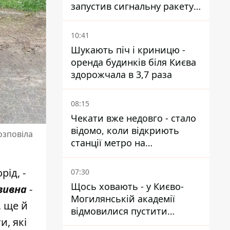
запустив сигнальну ракету,
аби потішити дівчат
10:41
Шукають піч і криницю -
оренда будинків біля Києва
здорожчала в 3,7 раза
08:15
Чекати вже недовго - стало
відомо, коли відкриють
озповіла
станції метро на
Виноградарі
ід, -
07:30
Щось ховають - у Києво-
зивна
-
Могилянській академії
, ще й
відмовилися пустити
и, які
комісію з охорони пам'яток