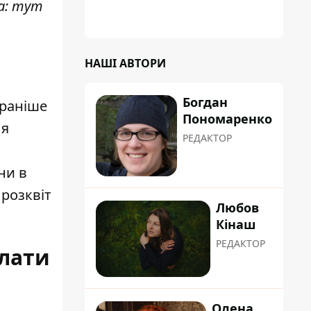
ва: тут
"хуліганку"
НАШІ АВТОРИ
Богдан
є раніше
Пономаренко
ля
РЕДАКТОР
ни в
 розквіт
Любов
Кінаш
РЕДАКТОР
плати
Олена