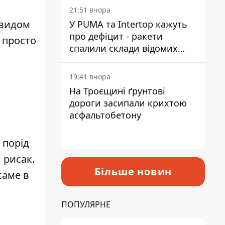
на територію
21:51 вчора
 видом
У PUMA та Intertop кажуть
про дефіцит - ракети
 просто
спалили склади відомих
брендів
19:41 вчора
На Троєщині ґрунтові
дороги засипали крихтою
асфальтобетону
 порід
 рисак.
Більше новин
саме в
ПОПУЛЯРНЕ