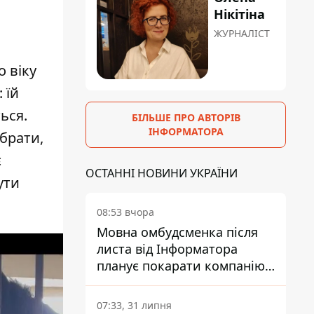
Нікітіна
ЖУРНАЛІСТ
о віку
: їй
ься.
БІЛЬШЕ ПРО АВТОРІВ
ІНФОРМАТОРА
абрати,
є
ОСТАННІ НОВИНИ УКРАЇНИ
ути
08:53 вчора
Мовна омбудсменка після
листа від Інформатора
планує покарати компанію-
підрядника ПриватБанку
07:33, 31 липня