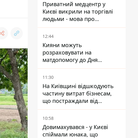
Приватний медцентр у
Києві викрили на торгівлі
людьми - мова про
сурогатне материнство
12:44
Кияни можуть
розраховувати на
матдопомогу до Дня
незалежності - кому її
дадуть
11:30
На Київщині відшкодують
частину витрат бізнесам,
що постраждали від
прильотів ракет
10:58
Довимахувався - у Києві
спіймали юнака, що