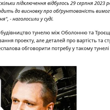
кільки підключення відбулось 29 серпня 2023 ро
иходить до висновку про обґрунтованість вимог
я", - наголосили у суді.
 будівництво тунелю між Оболонню та Троє
ання проекту, але деталей про вартість та с
спалова обговорити потребу у такому тунелі