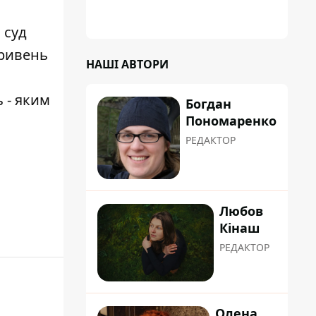
 суд
гривень
НАШІ АВТОРИ
 - яким
Богдан
Пономаренко
РЕДАКТОР
Любов
Кінаш
РЕДАКТОР
Олена