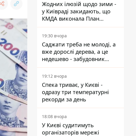
Жодних ілюзій щодо зими -
у Київраді закидають, що
КМДА виконала План
стійкості на 20%
19:30 вчора
Саджати треба не молоді, а
вже дорослі дерева, а це
недешево - забудовник
Ніконов
19:12 вчора
Спека триває, у Києві -
одразу три температурні
рекорди за день
18:08 вчора
У Києві судитимуть
організаторів мережі