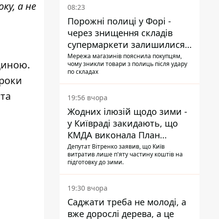
ку, а не
08:23
Порожні полиці у Форі -
через знищення складів
супермаркети залишилися
без асортименту
Мережа магазинів пояснила покупцям,
щиною.
чому зникли товари з полиць після удару
по складах
троки
 та
19:56 вчора
Жодних ілюзій щодо зими -
у Київраді закидають, що
КМДА виконала План
стійкості на 20%
Депутат Вітренко заявив, що Київ
витратив лише п'яту частину коштів на
підготовку до зими.
19:30 вчора
Саджати треба не молоді, а
вже дорослі дерева, а це