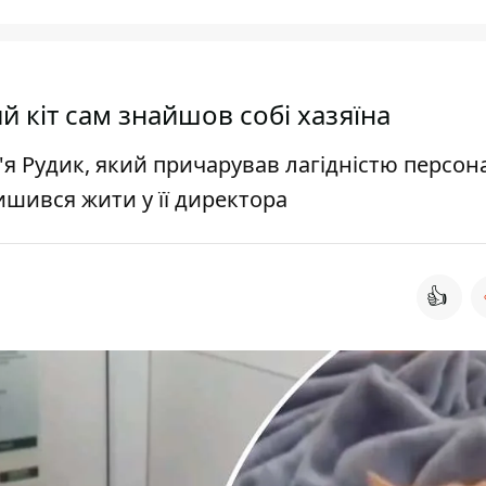
ий кіт сам знайшов собі хазяїна
м'я Рудик, який причарував лагідністю персон
алишився жити у її директора
👍