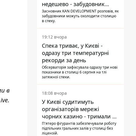
недешево - забудовник
Ніконов
Засновник KAN DEVELOPMENT розповів, як
забудовники можуть охолодити столицю
в спеку.
19:12 вчора
Спека триває, у Києві -
одразу три температурні
рекорди за день
Обсерваторія зафіксувала одразу три нові
показники в столиці 6 серпня на тлі
затяжної спеки.
ми в
18:08 вчора
ive
.
У Києві судитимуть
організаторів мережі
чорних казино - тримали 39
закладів
П'ятеро фігурантів забезпечували роботу
підпільних гральних залів у столиці без
ліцензій.