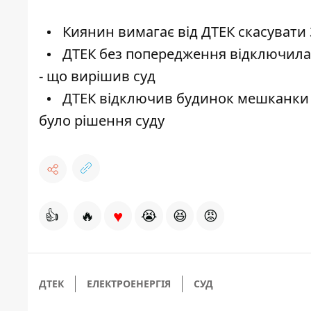
Киянин вимагає від ДТЕК скасувати 3 
ДТЕК без попередження відключила к
- що вирішив суд
ДТЕК відключив будинок мешканки Ки
було рішення суду
♥
👍
🔥
😭
😆
😡
ДТЕК
ЕЛЕКТРОЕНЕРГІЯ
СУД