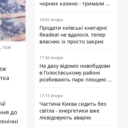
чорних казино - тримали 39
закладів
18:02 вчора
Продати київські книгарні
Readeat не вдалося, тепер
власник їх просто закриє
, тож
17:36 вчора
На даху відомої новобудови
реж
в Голосіївському районі
нтка
розбивають парк площею в
гектар
17:15 вчора
ці
Частина Києва сидить без
світла - енергетики вже
ння до
ліквідовують аварію
хнічні