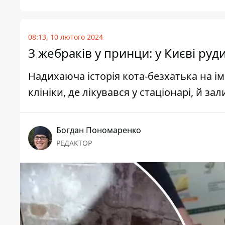
08:13, 10 лютого 2024
З жебраків у принци: у Києві руд
Надихаюча історія кота-безхатька на і
клініки, де лікувався у стаціонарі, й з
Богдан Пономаренко
РЕДАКТОР