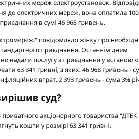
ктричних мереж електроустановок. Відповід
ння до електричних мереж, вона оплатила 100
приєднання в сумі 46 968 гривень.
ектромережі" повідомляло жінку про необхідн
 стандартного приєднання. Останнім днем
їй не надали послугу з приєднання у встановл
ати 63 341 гривні, з яких: 46 968 гривень - с
інфляційних втрат, 2 393 гривень - сума 3% рі
ирішив суд?
 приватного акціонерного товариства "ДТЕК
ягнуть кошти у розмірі 63 341 гривні.