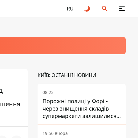
RU
КИЇВ: ОСТАННІ НОВИНИ
д
08:23
Порожні полиці у Форі -
льшення
через знищення складів
супермаркети залишилися
без асортименту
19:56 вчора