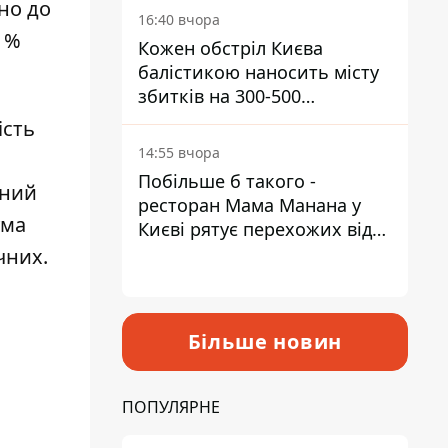
но до
16:40 вчора
 %
Кожен обстріл Києва
балістикою наносить місту
збитків на 300-500
мільйонів - Петро
ість
Пантелеєв
14:55 вчора
Побільше б такого -
ений
ресторан Мама Манана у
ума
Києві рятує перехожих від
спеки
чних.
Більше новин
ПОПУЛЯРНЕ