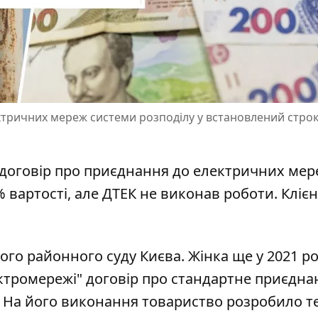
ектричних мереж системи розподілу у встановлений строк
и договір про приєднання до електричних ме
 вартості, але
ДТЕК не виконав роботи
. Кліє
кого районного суду Києва. Жінка ще у 2021 ро
ектромережі" договір про стандартне
приєдна
. На його виконання товариство розробило те