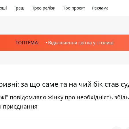
оші
Треш
Прес-релізи
Про проект
Реклама
ТОПТЕМА:
Відключення світла у столиці
ивні: за що саме та на чий бік став су
ежі" повідомляло жінку про необхідність збі
го приєднання