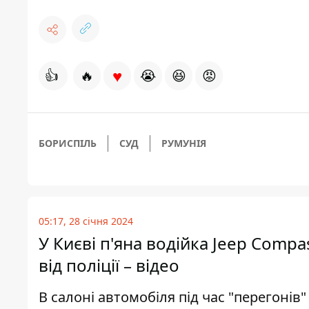
♥
👍
🔥
😭
😆
😡
БОРИСПІЛЬ
СУД
РУМУНІЯ
05:17, 28 січня 2024
У Києві п'яна водійка Jeep Comp
від поліції – відео
В салоні автомобіля під час "перегонів