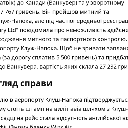
атвік) до Канади (Ванкувер) та у зворотному
 27 767 гривень. Він пройшов митний та
ж-Напока, але під час попередньої реєстрац
gary Ltd" повідомила про неможливість здійсн
ходження митного та паспортного контролю.
еропорту Клуж-Напока. Щоб не зривати запла
 (за дорогу сплатив 5 500 гривень) та придб
о Ванкувера, вартість яких склала 27 232 гр
гляд справи
лю в аеропорту Клуш-Напока підтверджується
му стоїть штамп на виліт авіа шляхом з Клуш
адці на рейс стала відсутність англійської ві
іційному бланку Wizz Air.