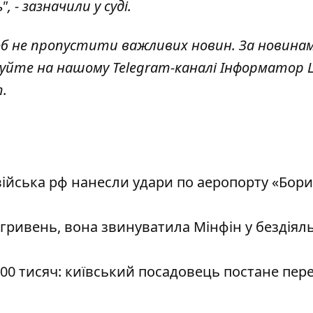
 - зазначили у суді.
об не пропустити важливих новин. За новина
куйте на нашому Telegram-каналі
Інформатор L
т
.
ійська рф нанесли удари по аеропорту «Бори
гривень, вона звинуватила Мінфін у бездіяль
00 тисяч: київський посадовець постане пер