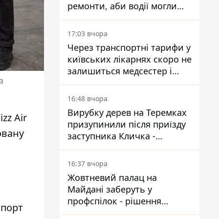
ремонти, аби водії могли
уникати ділянок із заторами
17:03 вчора
Через транспортні тарифи у
київських лікарнях скоро не
залишиться медсестер і
з
санітарок - професор
Голубовська
16:48 вчора
Вирубку дерев на Теремках
zz Air
призупинили після приїзду
овану
заступника Кличка -
почався діалог
16:37 вчора
Жовтневий палац на
Майдані заберуть у
профспілок - рішення
опорт
Господарського суду