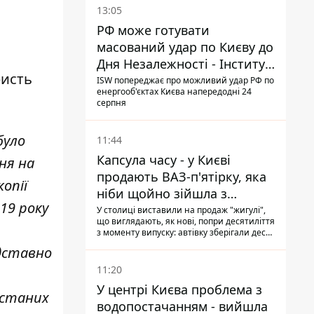
13:05
РФ може готувати
масований удар по Києву до
Дня Незалежності - Інститут
ристь
вивчення війни
ISW попереджає про можливий удар РФ по
енергооб'єктах Києва напередодні 24
серпня
було
11:44
Капсула часу - у Києві
ня на
продають ВАЗ-п'ятірку, яка
опії
ніби щойно зійшла з
019 року
конвейєра
У столиці виставили на продаж "жигулі",
що виглядають, як нові, попри десятиліття
з моменту випуску: автівку зберігали десь
у гаражі, вона навіть зберегла "рідну" гуму
дставно
11:20
У центрі Києва проблема з
истаних
водопостачанням - вийшла