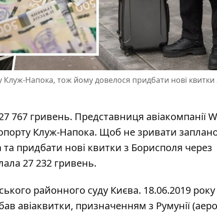
ту Клуж-Напока, тож йому довелося придбати нові квитки 
7 767 гривень. Представниця авіакомпанії Wi
еропорту Клуж-Напока. Щоб не зривати заплан
а та придбати
нові квитки з Борисполя
через
лала 27 232 гривень.
ського районного суду Києва. 18.06.2019 року
бав авіаквитки, призначенням з Румунії (аер