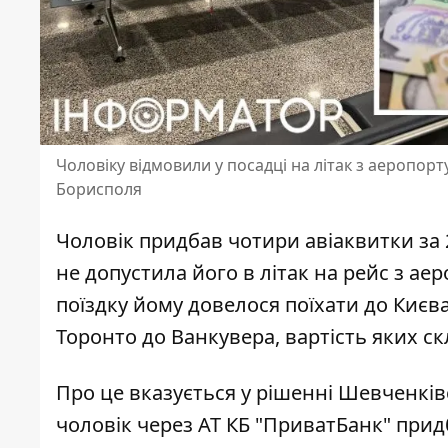
Чоловіку відмовили у посадці на літак з аеропор
Борисполя
Чоловік придбав чотири авіаквитки за 2
не допустила його в літак на рейс з а
поїздку йому довелося поїхати до Києв
Торонто до Ванкувера, вартість яких ск
Про це вказується у рішенні Шевченків
чоловік через АТ КБ "ПриватБанк" прид