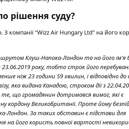
ло рішення суду?
З компанії "Wizz Air Hungary Ltd" на його ко
ршрутом Клуш-Напока-Лондон та на його ім'я 
23.06.2019 року, тобто строк його перебуван
ше ніж 23 години 59 хвилин, і відповідно до к
зу, яка видана Канадою, строком дії з 22.04.2
ро те, що громадянин дотримався вимог, які є
у кордону Великобританії. Проте йому безпі
ока-Лондон. За таких обставин є підстави для
ння на його користь повної вартості невикор