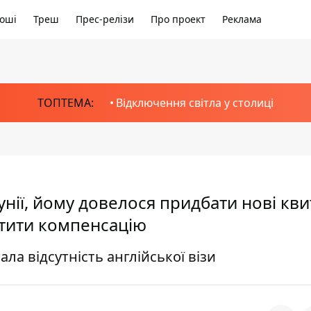
оші
Треш
Прес-релізи
Про проект
Реклама
ТОПТЕМА:
Відключення світла у столиці
унії, йому довелося придбати нові кви
атити компенсацію
ла відсутність англійської візи