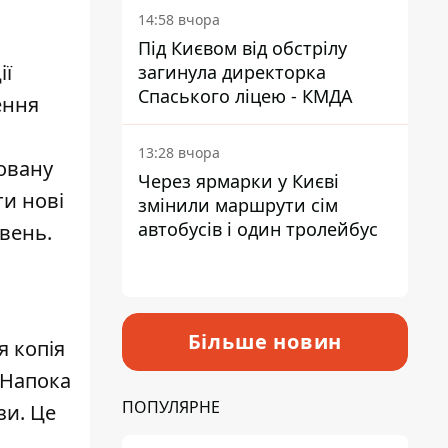
14:58 вчора
Під Києвом від обстрілу
ії
загинула директорка
Спаського ліцею - КМДА
ення
13:28 вчора
новану
Через ярмарки у Києві
ати
нові
змінили маршрути сім
автобусів і один тролейбус
ивень.
Більше новин
 копія
-Напока
ПОПУЛЯРНЕ
зи. Це