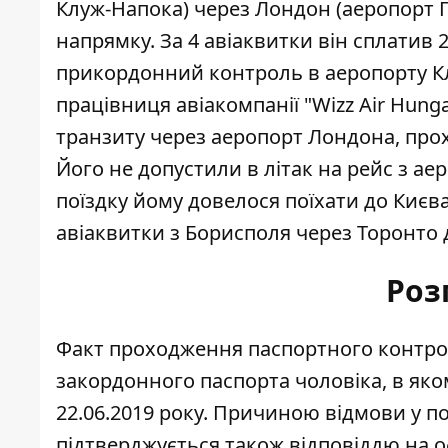
Клуж-Напока) через Лондон (аеропорт Г
напрямку. За 4 авіаквитки він сплатив
прикордонний контроль в аеропорту Клу
працівниця авіакомпанії "Wizz Air Hun
транзиту через аеропорт Лондона, про
Його не допустили в літак на рейс з а
поїздку йому довелося поїхати до Києва
авіаквитки з Борисполя
через Торонто д
Роз
Факт проходження паспортного контро
закордонного паспорта чоловіка, в яко
22.06.2019 року. Причиною відмови у пос
підтверджується також відповіддю на оф