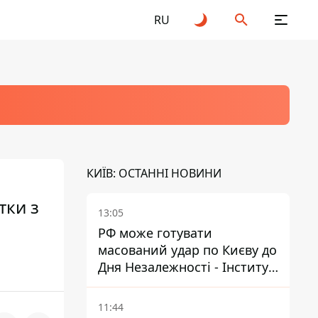
RU
КИЇВ: ОСТАННІ НОВИНИ
тки з
13:05
РФ може готувати
масований удар по Києву до
Дня Незалежності - Інститут
вивчення війни
11:44