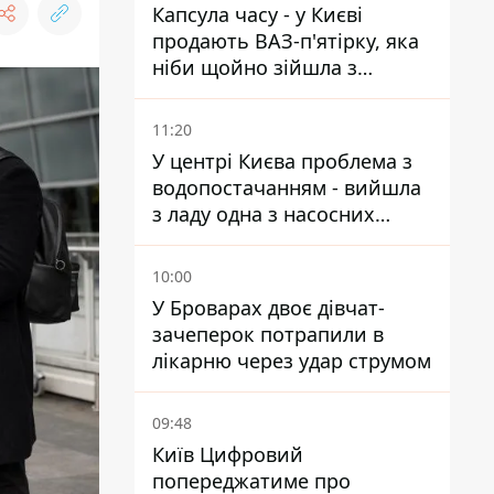
Капсула часу - у Києві
продають ВАЗ-п'ятірку, яка
ніби щойно зійшла з
конвейєра
11:20
У центрі Києва проблема з
водопостачанням - вийшла
з ладу одна з насосних
станцій
10:00
У Броварах двоє дівчат-
зачеперок потрапили в
лікарню через удар струмом
09:48
Київ Цифровий
попереджатиме про