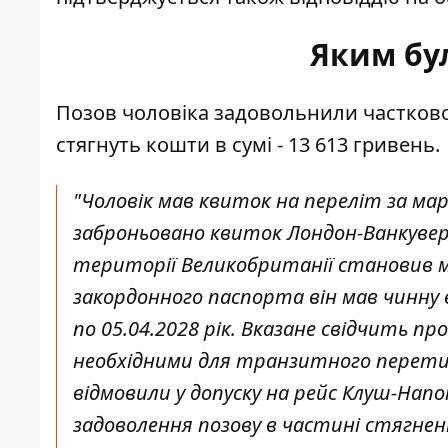
Яким бу
Позов чоловіка задовольнили частково. 
стягнуть кошти в сумі - 13 613 гривень.
"Чоловік мав квиток на переліт за ма
заброньовано квиток Лондон-Ванкувер 
території Великобританії становив мен
закордонного паспорта він мав чинну ві
по 05.04.2028 рік. Вказане свідчить п
необхідними для транзитного перетин
відмовили у допуску на рейс Клуш-Нап
задоволення позову в частині стягне