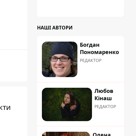
сформувати маршрути руху таким чином,
щоб не потрапити в затор
НАШІ АВТОРИ
Богдан
Пономаренко
РЕДАКТОР
Любов
Кінаш
кти
РЕДАКТОР
Олена