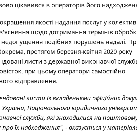
азово цікавився в операторів його надходжен
покращення якості надання послуг у колектив
оз'яснення щодо дотримання термінів оброб
о недопущення подібних порушень надалі. Пр
окрема, протягом березня-квітня 2020 року
ндовані листи з державної виконавчої служб
повісток, при цьому оператори самостійно
ового відправлення.
ндовані листи із вкладеннями офіційних доку
ку України, Національного юридичного універс
конавчої служби, які знаходилися на поштовом
я про їх надходження", - вказується у матеріал