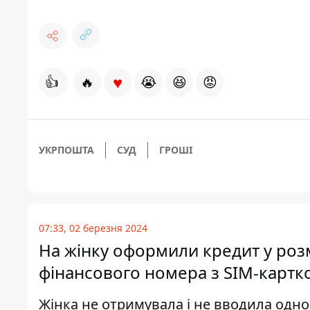
♥
👍
🔥
😭
😆
😡
УКРПОШТА
СУД
ГРОШІ
07:33, 02 березня 2024
На жінку оформили кредит у розм
фінансового номера з SIM-картко
Жінка не отримувала і не вводила одно