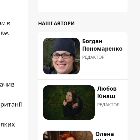
ми в
НАШІ АВТОРИ
ive
.
Богдан
Пономаренко
РЕДАКТОР
начив
Любов
Кінаш
ританії
РЕДАКТОР
 яких
Олена