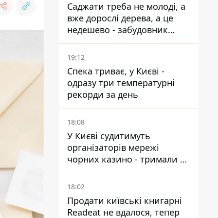
Саджати треба не молоді, а
вже дорослі дерева, а це
недешево - забудовник
Ніконов
19:12
Спека триває, у Києві -
одразу три температурні
рекорди за день
18:08
У Києві судитимуть
організаторів мережі
чорних казино - тримали 39
закладів
18:02
Продати київські книгарні
Readeat не вдалося, тепер