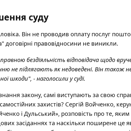
шення суду
ловіка. Він не проводив оплату послуг пошт
та" договірні правовідносини не виникли.
правною бездіяльність відповідача щодо вруч
ню не підлягають як недоведені. Він також н
ї шкоди", - наголосили у суді.
нання закону, самі виступають за свою спра
х самостійних захистів? Сергій Войченко, кер
ченко і Дульський», розповість про те, яки
дових засіданнях та наскільки поширене це 