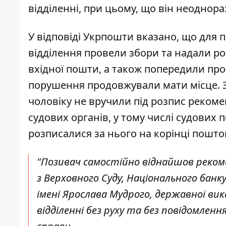
відділенні, при цьому, що він неоднор
У відповіді Укрпошти вказано, що для 
відділення провели збори та надали р
вхідної пошти, а також попередили пр
порушення продовжували мати місце. З
чоловіку не вручили під розпис рекоме
судових органів, у тому числі судових 
розписалися за нього на корінці пошт
"Позивач самостійно віднайшов рекоме
з Верховного Суду, Національного бан
імені Ярослава Мудрого, державної ви
відділенні без руху та без повідомленн