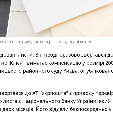
же він не отримував свої рекомендовані листи
довані листи. Він неодноразово
звертався д
тно. Клієнт вимагає компенсацію у розмірі 20
ницького районного суду Києва, опублікован
звертався до АТ "Укрпошта" з приводу переві
о листа
з Національного банку України, який
о двох місяців. Його віддали безпосередньо у