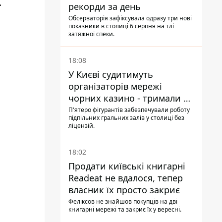
.
рекорди за день
Обсерваторія зафіксувала одразу три нові
показники в столиці 6 серпня на тлі
затяжної спеки.
18:08
У Києві судитимуть
організаторів мережі
чорних казино - тримали 39
закладів
П'ятеро фігурантів забезпечували роботу
підпільних гральних залів у столиці без
ліцензій.
18:02
Продати київські книгарні
Readeat не вдалося, тепер
власник їх просто закриє
Феліксов не знайшов покупців на дві
книгарні мережі та закриє їх у вересні.