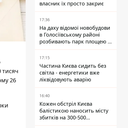
власник їх просто закриє
17:36
На даху відомої новобудови
в Голосіївському районі
розбивають парк площею в
гектар
17:15
о
Частина Києва сидить без
0 тисяч
світла - енергетики вже
ліквідовують аварію
ому 26
16:40
Кожен обстріл Києва
рки
балістикою наносить місту
збитків на 300-500
мільйонів - Петро