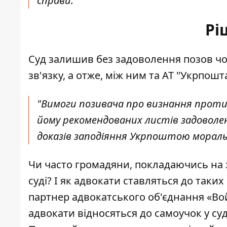
справи.
Рі
Суд залишив без задоволення позов чо
зв'язку, а отже, між ним та АТ "Укрпош
"Вимоги позивача про визнання проти
йому рекомендованих листів задоволен
доказів заподіяння Укрпоштою морально
Чи часто громадяни, покладаючись на з
суді? І як адвокати ставляться до таки
партнер адвокатського об'єднання «Вой
адвокати відносяться до самоучок у су