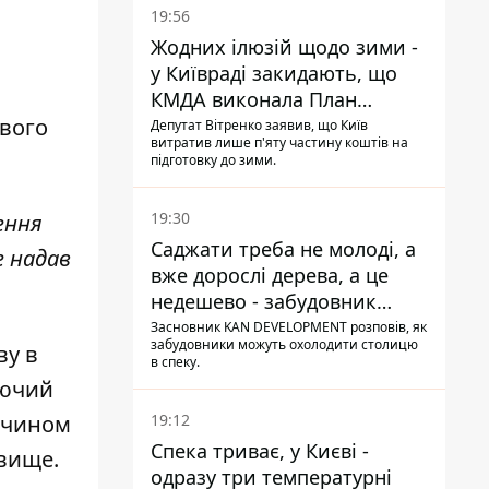
19:56
Жодних ілюзій щодо зими -
у Київраді закидають, що
КМДА виконала План
стійкості на 20%
ового
Депутат Вітренко заявив, що Київ
витратив лише п'яту частину коштів на
підготовку до зими.
19:30
ення
Саджати треба не молоді, а
е надав
вже дорослі дерева, а це
недешево - забудовник
Ніконов
Засновник KAN DEVELOPMENT розповів, як
забудовники можуть охолодити столицю
ву в
в спеку.
уючий
19:12
м чином
Спека триває, у Києві -
явище.
одразу три температурні