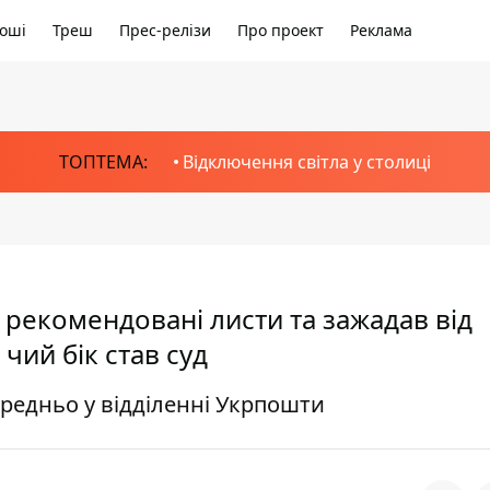
оші
Треш
Прес-релізи
Про проект
Реклама
ТОПТЕМА:
Відключення світла у столиці
 рекомендовані листи та зажадав від
чий бік став суд
ередньо у відділенні Укрпошти