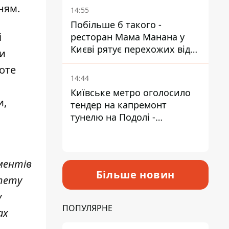
Пантелеєв
ням.
14:55
Побільше б такого -
і
ресторан Мама Манана у
Києві рятує перехожих від
ки
спеки
оте
14:44
Київське метро оголосило
и,
тендер на капремонт
тунелю на Подолі -
триватиме майже два роки
ментів
Більше новин
итету
у
ПОПУЛЯРНЕ
ах