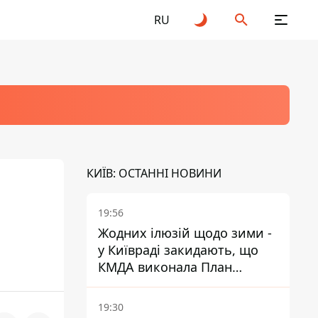
RU
КИЇВ: ОСТАННІ НОВИНИ
19:56
Жодних ілюзій щодо зими -
у Київраді закидають, що
КМДА виконала План
стійкості на 20%
19:30