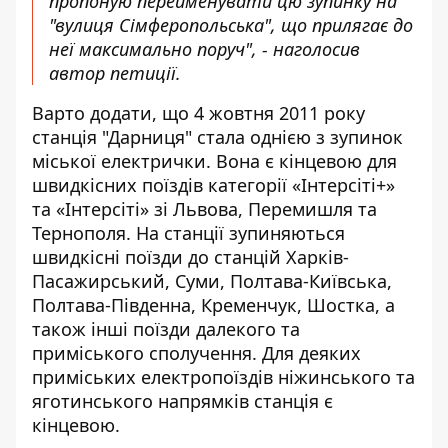
пропоную перейменувати цю зупинку на
"вулиця Сімферопольська", що прилягає до
неї максимально поруч", - наголосив
автор петиції.
Варто додати, що 4 жовтня 2011 року
станція "Дарниця" стала однією з зупинок
міської електрички. Вона є кінцевою для
швидкісних поїздів категорії «Інтерсіті+»
та «Інтерсіті» зі Львова, Перемишля та
Тернополя. На станції зупиняються
швидкісні поїзди до станцій Харків-
Пасажирський, Суми, Полтава-Київська,
Полтава-Південна, Кременчук, Шостка, а
також інші поїзди далекого та
приміського сполучення. Для деяких
приміських електропоїздів ніжинського та
яготинського напрямків станція є
кінцевою.