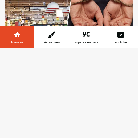
Головна
Актуально
Україна на часі
Youtube
Чоловік викрав у Ашані товару на 629 гривень
Інформатор у
Завантажити
телефоні
👉
Відвідувач Ашану взяв з полиць товар на
загальну суму 629 гривень. Він поклав усе
до кишень та пройшов
повз каси
гіпермаркету
. Його зупинила охорона, а
суд обрав покарання. Про це йдеться у
вироку Голосіївського районного суду
Києва, опублікованому 15 листопада 2023
року.
13 лютого 2021 року чоловік
у залі