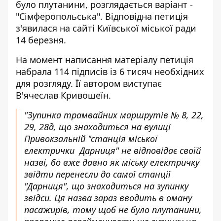
було плутанини, розглядається варіант -
"Сімферопольська". Відповідна петиція
з'явилася на сайті Київської міської ради
14 березня.
На момент написання матеріалу
петиція
набрала 114 підписів
із 6 тисяч необхідних
для розгляду. Її автором виступає
В'ячеслав Кривошеїн.
"Зупинка трамвайних маршрутів № 8, 22,
29, 28д, що знаходиться на вулиці
Привокзальній "станція міської
електрички Дарниця" не відповідає своїй
назві, бо вже давно як міську електричку
звідти перенесли до самої станції
"Дарниця", що знаходиться на зупинку
звідси. Ця назва зараз вводить в оману
пасажирів, тому щоб не було плутанини,