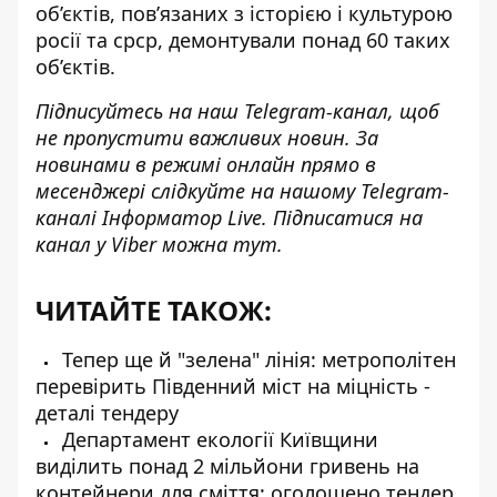
об’єктів, пов’язаних з історією і культурою
росії та срср, демонтували понад 60 таких
об’єктів.
Підписуйтесь на наш
Telegram-канал
, щоб
не пропустити важливих новин. За
новинами в режимі онлайн прямо в
месенджері слідкуйте на нашому Telegram-
каналі
Інформатор Live
. Підписатися на
канал у Viber можна
тут
.
ЧИТАЙТЕ ТАКОЖ:
Тепер ще й "зелена" лінія: метрополітен
перевірить Південний міст на міцність -
деталі тендеру
Департамент екології Київщини
виділить понад 2 мільйони гривень на
контейнери для сміття: оголошено тендер