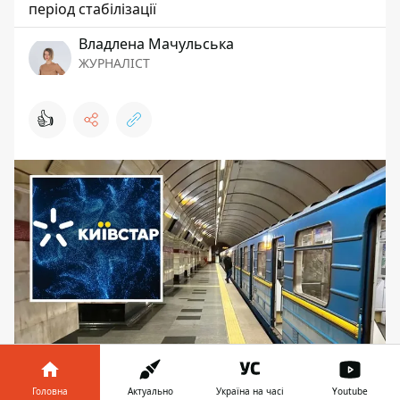
період стабілізації
Владлена Мачульська
ЖУРНАЛІСТ
👍
Київстар запрацював у метро Києва
Головна
Актуально
Україна на часі
Youtube