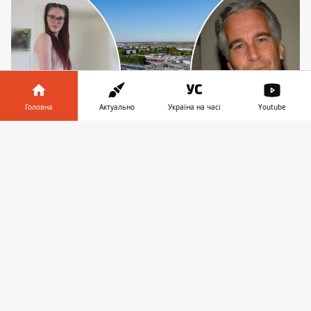
Головна
Актуально
Україна на часі
Youtube
Інформатор у
Завантажити
телефоні
👉
Однією з гостей Епштейна у Києві була,
ймовірно, німецька порнозірка Белла Клейн
Серед знаменитих файлів, пов'язаних зі
справою Епштейна, є чимало тих, що
пов'язані з Україною і особливо Києвом.
Тут
загиблий фінансист вів свої справи
-
вербував дівчат до своїх "модельних
агенцій", а також "вигулював" столицею