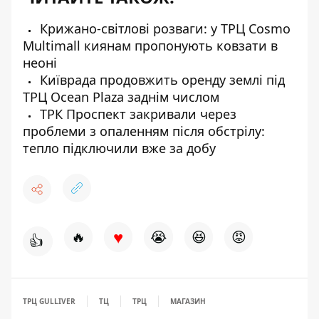
Крижано-світлові розваги: у ТРЦ Cosmo
Multimall киянам пропонують ковзати в
неоні
Київрада продовжить оренду землі під
ТРЦ Ocean Plaza заднім числом
ТРК Проспект закривали через
проблеми з опаленням після обстрілу:
тепло підключили вже за добу
♥
🔥
😭
😆
😡
👍
ТРЦ GULLIVER
ТЦ
ТРЦ
МАГАЗИН