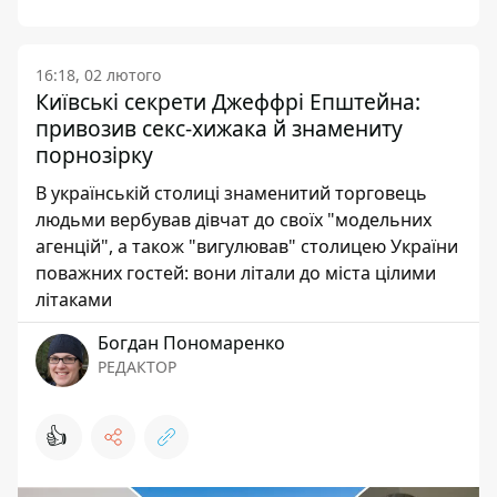
16:18, 02 лютого
Київські секрети Джеффрі Епштейна:
привозив секс-хижака й знамениту
порнозірку
В українській столиці знаменитий торговець
людьми вербував дівчат до своїх "модельних
агенцій", а також "вигулював" столицею України
поважних гостей: вони літали до міста цілими
літаками
Богдан Пономаренко
РЕДАКТОР
👍