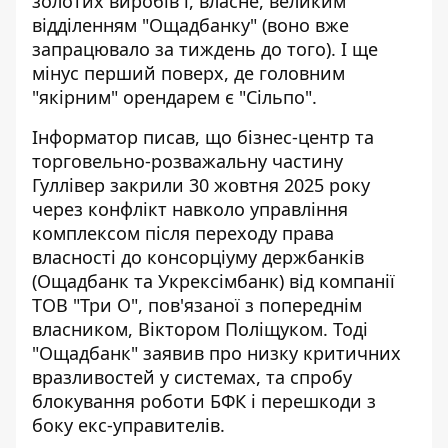
золотих виробів і, власне, великим
відділенням "Ощадбанку" (воно вже
запрацювало за тиждень до того). І ще
мінус перший поверх, де головним
"якірним" орендарем є "Сільпо".
Інформатор писав, що бізнес-центр та
торговельно-розважальну частину
Гуллівер
закрили 30 жовтня 2025 року
через конфлікт
навколо управління
комплексом після переходу права
власності до консорціуму держбанків
(Ощадбанк та Укрексімбанк) від компанії
ТОВ "Три О", пов'язаної з попереднім
власником, Віктором Поліщуком. Тоді
"Ощадбанк" заявив про низку критичних
вразливостей у системах, та спробу
блокування роботи БФК і перешкоди з
боку екс-управителів.