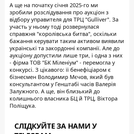
А ще на початку січня 2025-го ми
зробили
розслідування про аукціон з
відбору управителя
для ТРЦ "Gulliver". За
участь у ньому тоді розвернулася
справжня "королівська битва", оскільки
бажання керувати таким активом виявили
українські та закордонні компанії. Але до
аукціону допустили лише три, і одна з них
- фірма ТОВ "БК Міленіум" - перемогла у
конкурсі. З цікавого: її бенефіціаром є
бізнесмен Володимир Мєчов, який був
консультантом у Генштабі часів Валерія
Залужного. А ще, він близький до
колишнього власника БЦ й ТРЦ, Віктора
Поліщука.
СЛІДКУЙТЕ ЗА НАМИ У