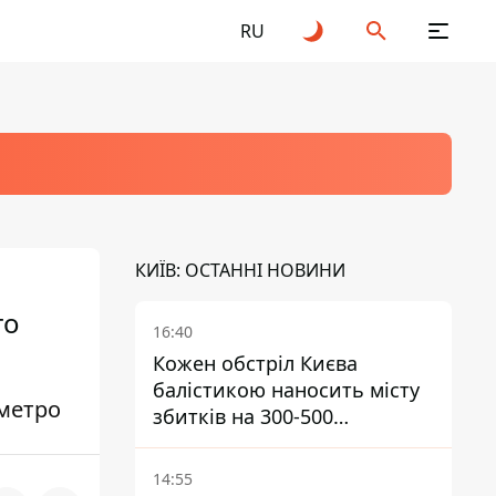
RU
КИЇВ: ОСТАННІ НОВИНИ
го
16:40
Кожен обстріл Києва
балістикою наносить місту
 метро
збитків на 300-500
мільйонів - Петро
Пантелеєв
14:55