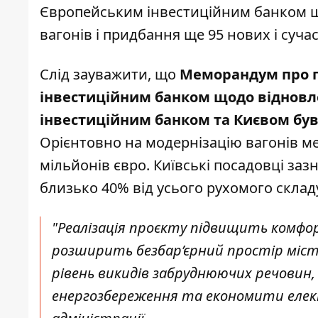
Європейським інвестиційним банком щ
вагонів і придбання ще 95 нових 
Слід зауважити, що
Меморандум про п
інвестиційним банком щодо відновл
інвестиційним банком та Києвом був 
Орієнтовно на модернізацію вагонів ме
мільйонів євро. Київські посадовці заз
близько 40% від усього рухомого склад
"Реалізація проєкту підвищить комфо
розширить безбар’єрний простір міст
рівень викидів забруднюючих речовин, 
енергозбереження та економити електр