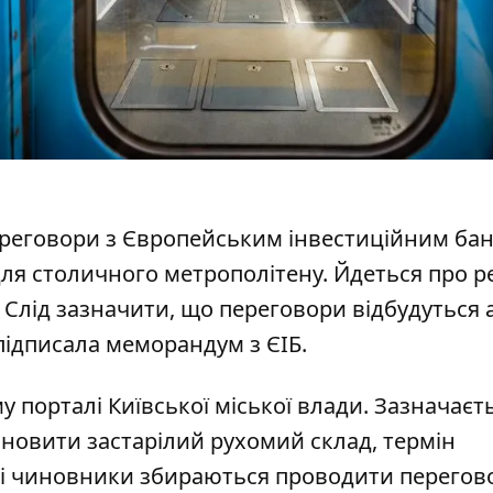
ереговори з Європейським інвестиційним ба
ля столичного метрополітену
. Йдеться про 
. Слід зазначити, що переговори відбудуться 
 підписала меморандум з ЄІБ.
у порталі Київської міської влади. Зазначаєт
новити застарілий рухомий склад
, термін
азі чиновники збираються проводити перегов