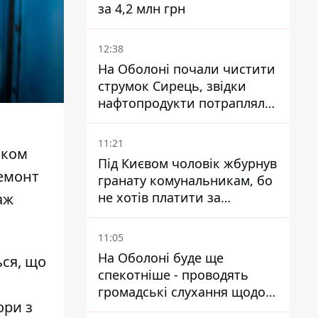
за 4,2 млн грн
12:38
На Оболоні почали чистити
струмок Сирець, звідки
нафтопродукти потрапляли
до озер
11:21
нком
Під Києвом чоловік жбурнув
ремонт
гранату комунальникам, бо
не хотів платити за
аж
квитанціями
11:05
На Оболоні буде ще
ься, що
спекотніше - проводять
громадські слухання щодо
ори з
храму УГКЦ на Північній