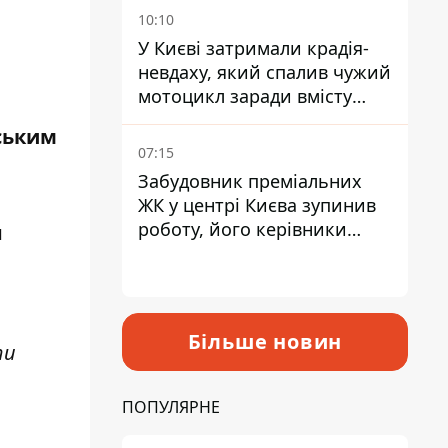
10:10
У Києві затримали крадія-
невдаху, який спалив чужий
мотоцикл заради вмісту
багажника
ським
07:15
Забудовник преміальних
ЖК у центрі Києва зупинив
роботу, його керівники
и
втекли з України - Bihus.info
Більше новин
ти
ПОПУЛЯРНЕ