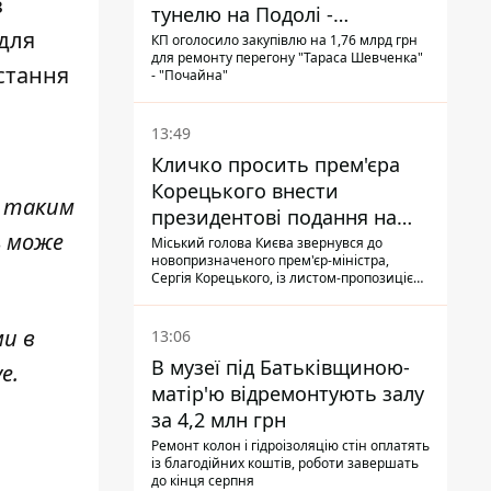
з
тунелю на Подолі -
 для
триватиме майже два роки
КП оголосило закупівлю на 1,76 млрд грн
для ремонту перегону "Тараса Шевченка"
стання
- "Почайна"
13:49
Кличко просить прем'єра
Корецького внести
я таким
президентові подання на
ь може
звільнення володаря
Міський голова Києва звернувся до
новопризначеного прем'єр-міністра,
Троєщини Бахматова
Сергія Корецького, із листом-пропозицією
щодо звільнення голови Деснянської РДА
Максима Бахматова
ми в
13:06
В музеї під Батьківщиною-
ve
.
матір'ю відремонтують залу
за 4,2 млн грн
Ремонт колон і гідроізоляцію стін оплатять
із благодійних коштів, роботи завершать
до кінця серпня