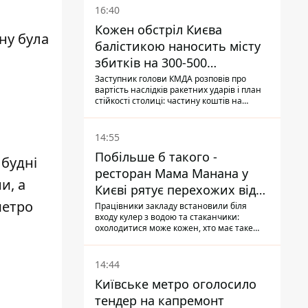
16:40
Кожен обстріл Києва
ну була
балістикою наносить місту
збитків на 300-500
мільйонів - Петро
Заступник голови КМДА розповів про
вартість наслідків ракетних ударів і план
Пантелеєв
стійкості столиці: частину коштів на
підготовку до зими місто ще не знайшло,
а кожен обстріл вимиває з казни міста ще
більше коштів
14:55
Побільше б такого -
 будні
ресторан Мама Манана у
и, а
Києві рятує перехожих від
метро
спеки
Працівники закладу встановили біля
входу кулер з водою та стаканчики:
охолодитися може кожен, хто має таке
бажання
14:44
Київське метро оголосило
тендер на капремонт