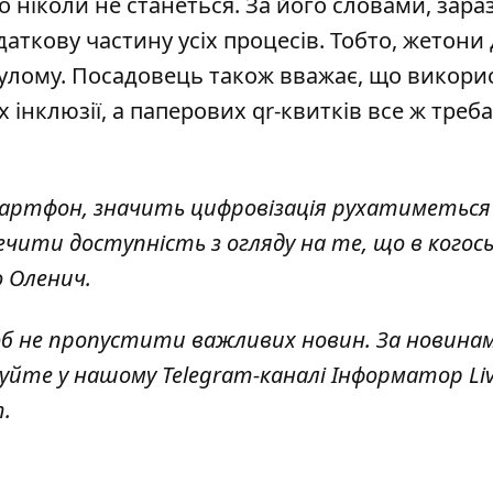
 ніколи не станеться. За його словами, зара
аткову частину усіх процесів. Тобто, жетони
улому. Посадовець також вважає, що викори
інклюзії, а паперових qr-квитків все ж треба
 смартфон, значить цифровізація рухатиметьс
ечити доступність з огляду на те, що в когос
о Оленич.
об не пропустити важливих новин. За новина
куйте у нашому Telegram-каналі
Інформатор Li
т
.