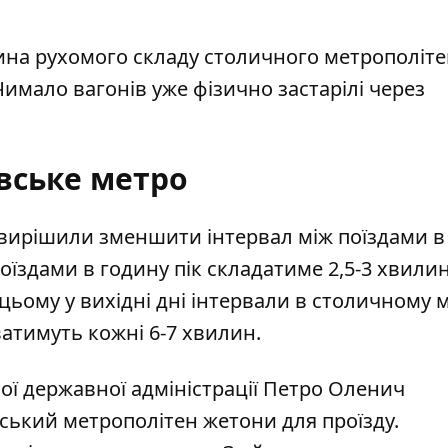
ина рухомого складу столичного метрополіте
Чимало вагонів уже фізично застарілі через
вське метро
вирішили зменшити інтервал між поїздами в
поїздами в годину пік складатиме 2,5-3 хвилин
и цьому у вихідні дні інтервали в столичному 
атимуть кожні 6-7 хвилин.
ої державної адміністрації Петро Оленич
вський метрополітен жетони для проїзду
.