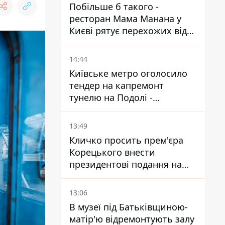
Побільше б такого -
ресторан Мама Манана у
Києві рятує перехожих від
спеки
14:44
Київське метро оголосило
тендер на капремонт
тунелю на Подолі -
триватиме майже два роки
13:49
Кличко просить прем'єра
Корецького внести
президентові подання на
звільнення володаря
Троєщини Бахматова
13:06
В музеї під Батьківщиною-
матір'ю відремонтують залу