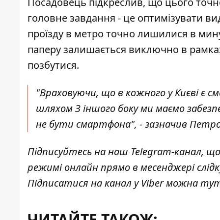
Посадовець підкреслив, що цього точно
головне завдання - це оптимізувати вид
проїзду в метро точно лишилися в мин
паперу залишається виключно в рамках 
позбутися.
"Враховуючи, що в кожного у Києві є
шляхом З іншого боку ми маємо забезп
не бути смартфона", - зазначив Петр
Підписуйтесь на наш
Telegram-канал
, щ
режимі онлайн прямо в месенджері слід
Підписатися на канал у Viber можна
ту
ЧИТАЙТЕ ТАКОЖ: