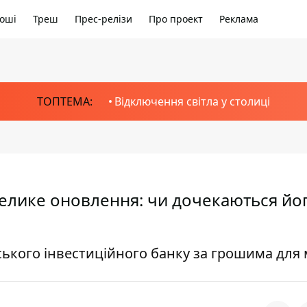
оші
Треш
Прес-релізи
Про проект
Реклама
ТОПТЕМА:
Відключення світла у столиці
велике оновлення: чи дочекаються йо
ського інвестиційного банку за грошима для