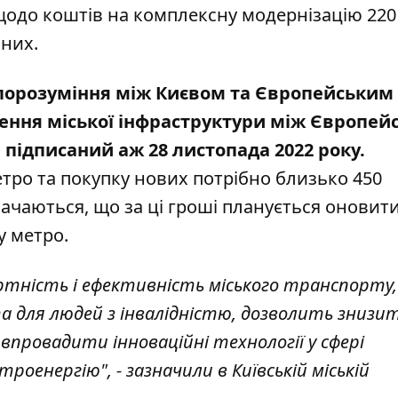
одо коштів на комплексну модернізацію 220
і сучасних.
орозуміння між Києвом та Європейським
ення міської інфраструктури між Європей
підписаний аж 28 листопада 2022 року.
тро та покупку нових потрібно близько 450
начаються, що за ці гроші планується оновит
у метро.
ртність і ефективність міського транспорту,
а для людей з інвалідністю, дозволить знизи
впровадити інноваційні технології у сфері
оенергію", - зазначили в Київській міській