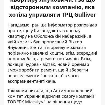
відсторонили компанію, яка
хотіла управляти ТРЦ Gulliver
Нагадаємо, раніше Інформатор розповідав
про те, що у Києві здають в оренду
квартиру на Оболонській набережній, в
якій
колись був прописаний Віктор
Янукович
. Зняти її в оренду можна за
порівняно невеликі кошти, втім, всередині
немає меблів, а ремонт потьмянів. Втім,
локація чудова - відтак, новий орендар
зможе зробити ремонт, ще й зберегти
певні елементи "розкошів" з часів
експрезидента-втікача.
Також ми писали, що А
нтимонопольний
комітет України відхилив скаргу
компанії
ТОВ "БК Міленіум" на рішення щодо