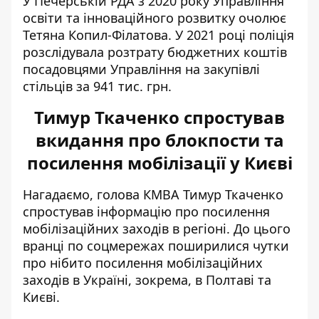
У Печерській РДА з 2020 року Управління
освіти та інноваційного розвитку очолює
Тетяна Копил-Філатова. У 2021 році поліція
розслідувала розтрату бюджетних коштів
посадовцями Управління на закупівлі
стільців за 941 тис. грн.
Тимур Ткаченко спростував
вкидання про блокпости та
посилення мобілізації у Києві
Нагадаємо, голова КМВА Тимур Ткаченко
спростував інформацію про посилення
мобілізаційних заходів в регіоні. До цього
вранці по соцмережах поширилися чутки
про нібито посилення
мобілізаційних
заходів в Україн
і, зокрема, в Полтаві та
Києві.