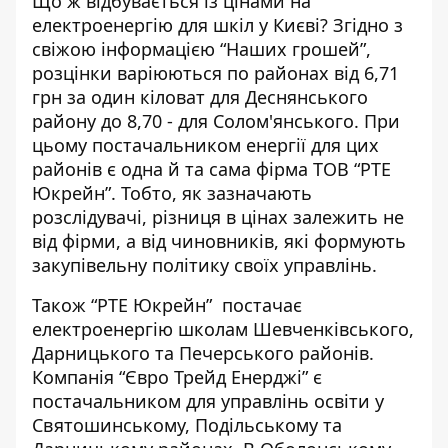
Що ж відбувається із цінами на
електроенергію для шкіл у Києві? Згідно з
свіжою
інформацією “Наших грошей”
,
розцінки варіюються по районах від 6,71
грн за один кіловат для Деснянського
району до 8,70 - для Солом'янського. При
цьому постачальником енергії для цих
районів є одна й та сама фірма ТОВ “РТЕ
Юкрейн”. Тобто, як зазначають
розслідувачі, різниця в цінах залежить не
від фірми, а від чиновників, які формують
закупівельну політику своїх управлінь.
Також “РТЕ Юкрейн” постачає
електроенергію школам Шевченківського,
Дарницького та Печерського районів.
Компанія “Євро Трейд Енерджі” є
постачальником для управлінь освіти у
Святошинському, Подільському та