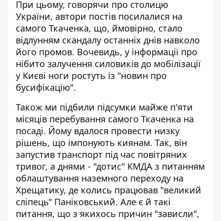
При цьому, говорячи про столицю
України, автори постів посилалися на
самого Ткаченка, що, ймовірно, стало
відлунням скандалу останніх днів навколо
його промов. Вочевидь, у інформації про
нібито залучення силовиків до мобілізації
у Києві ноги ростуть із "новин про
бусифікацію".
Також ми підбили підсумки майже п'яти
місяців
перебування самого Ткаченка на
посаді
. Йому вдалося провести низку
рішень, що імпонують киянам. Так, він
запустив транспорт під час повітряних
тривог, а днями - "дотис" КМДА з питанням
облаштування наземного переходу на
Хрещатику, де колись працював "великий
сліпець" Паніковський. Але є й такі
питання, що з якихось причин "зависли",