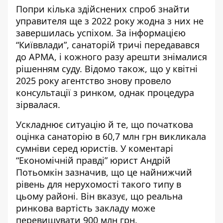
Попри кілька здійснених спроб знайти
управителя ще з 2022 року жодна з них не
завершилась успіхом.
За інформацією
“Київвлади”
, санаторій тричі передавався
до АРМА, і кожного разу арешти знімалися
рішенням суду. Відомо також, що у квітні
2025 року агентство знову провело
консультації з ринком, однак процедура
зірвалася.
Ускладнює ситуацію й те, що початкова
оцінка санаторію в 60,7 млн грн викликала
сумніви серед юристів.
У коментарі
“Економічній правді”
юрист Андрій
Потьомкін зазначив, що це найнижчий
рівень для нерухомості такого типу в
цьому районі. Він вказує, що реальна
ринкова вартість закладу може
перевищувати 900 млн грн.