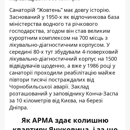
Санаторій “Жовтень” має довгу історію.
Заснований у 1950-х як відпочинкова база
міністерства водного та річкового
господарства, згодом він став великим
курортним комплексом на 700 місць з
лікувально-діагностичним корпусом. У
середині 80-х тут збудували 4-поверховий
лікувально-діагностичний корпус на 1500
відвідувачів щоденно, а вже у 1986 році у
санаторії проходили реабілітацію майже
півтори тисячі постраждалих від
Чорнобильської аварії. Заклад
розташований у заповіднику Конча-Заспа
за 10 кілометрів від Києва, на березі
Дніпра.
Як АРМА здає колишню
квартиру Януковича, і за що