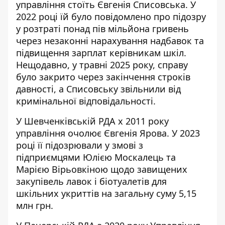
управління стоїть Євгенія Списовська. У
2022 році їй було повідомлено про підозру
у розтраті понад пів мільйона гривень
через незаконні нарахування надбавок та
підвищення зарплат керівникам шкіл.
Нещодавно, у травні 2025 року, справу
було закрито через закінчення строків
давності, а Списовську звільнили від
кримінальної відповідальності.
У Шевченківській РДА х 2011 року
управління очолює Євгенія Ярова. У 2023
році її підозрювали у змові з
підприємцями Юлією Москалець та
Марією Вірьовкіною щодо завищених
закупівель лавок і біотуалетів для
шкільних укриттів на загальну суму 5,15
млн грн.