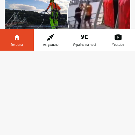
Головна
Актуально
Україна на часі
Youtube
Справа - скріншот з відео, на якому старший
Інформатор у
Завантажити
брат доїжджає до кінцевої станції зіплайну
телефоні
👉
Юнак, який загинув на канатній дорозі у
Києві в неділю, користався атракціоном
разом зі своїм старшим братом. Саме він
доїхав до кінця зіплайну
, і його
зафіксувала камера, що встановлена на
нижній точці маршруту. Обидва брати
днями приїхали до Києва з Вінниці, і
зіплайн мав стати окрасою їхньої
подорожі.