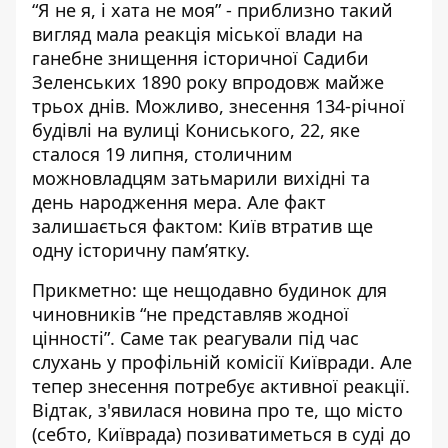
“Я не я, і хата не моя” - приблизно такий
вигляд мала реакція міської влади на
ганебне знищення історичної Садиби
Зеленських 1890 року впродовж майже
трьох днів. Можливо,
знесення 134-річної
будівлі на вулиці Кониського, 22
, яке
сталося 19 липня, столичним
можновладцям затьмарили вихідні та
день народження мера. Але факт
залишається фактом: Київ втратив ще
одну історичну пам’ятку.
Прикметно: ще нещодавно будинок для
чиновників “
не представляв жодної
цінності
”. Саме так реагували під час
слухань у профільній комісії Київради. Але
тепер знесення потребує активної реакції.
Відтак, з'явилася новина про те, що місто
(себто, Київрада) позиватиметься в суді до