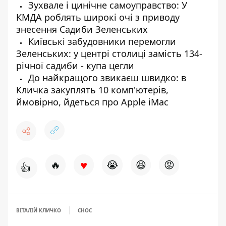
Зухвале і цинічне самоуправство: У
КМДА роблять широкі очі з приводу
знесення Садиби Зеленських
Київські забудовники перемогли
Зеленських: у центрі столиці замість 134-
річної садиби - купа цегли
До найкращого звикаєш швидко: в
Кличка закуплять 10 комп'ютерів,
ймовірно, йдеться про Apple iMac
♥
🔥
😭
😆
😡
👍
ВІТАЛІЙ КЛИЧКО
СНОС