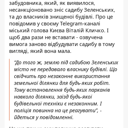
забудовника, який, як виявилося,
несанкціоновано зніс садибу Зеленських,
та до власників знищеної будівлі. Про це
повідомив у своєму Telegram-каналі
міський голова Києва Віталій Кличко. І
щоб два рази не вставати - озвучена
вимога заново відбудувати садибу в тому
вигляді, який вона мала.
“До того ж, землю під садибою Зеленських
місто не передавало власнику будівлі. Що
свідчить про незаконне використання
земельної ділянки для будь-яких робіт.
Тому встановлення будь-яких парканів
навколо ділянки, заїзд будь-якої
будівельної техніки є незаконним. І
поліція повинна на це реагувати”, -
йдеться у повідомленні.