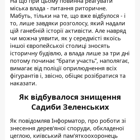
На що при цьому повинна реагувати
міська влада - питання риторичне.
Мабуть, тільки на те, що вже відбулося - і
то, лише завдяки розголосу, який надали
цій ганебній історії активісти. Але навряд
чи можна уявити, як у середмісті якоїсь
іншої європейської столиці зносять
історичну будівлю, а влада лише за три дні
потому починає “брати участь”, наполягає,
вимагає від поліції оприлюднення всіх
фігурантів і, звісно, обіцяє розібратися та
наказати.
Як відбувалося знищення
Садиби Зеленських
Як повідомляв Інформатор, про роботи зі
знесення дерев'яної споруди, обкладеної
цеглою, київський пам'яткоохоронець