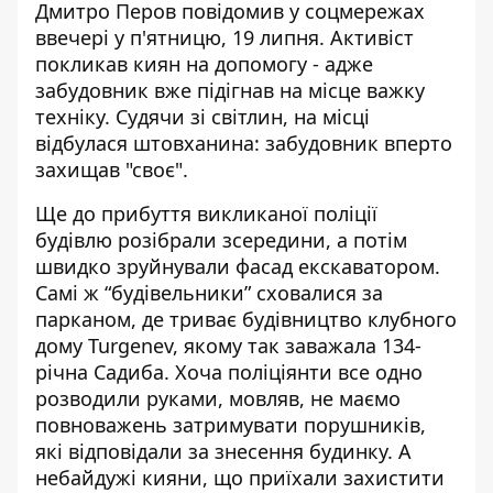
Дмитро Перов
повідомив у соцмережах
ввечері у п'ятницю, 19 липня. Активіст
покликав киян на допомогу - адже
забудовник вже підігнав на місце важку
техніку. Судячи зі світлин, на місці
відбулася штовханина: забудовник вперто
захищав "своє".
Ще до прибуття викликаної поліції
будівлю розібрали зсередини, а потім
швидко зруйнували фасад екскаватором.
Самі ж “будівельники” сховалися за
парканом, де триває будівництво клубного
дому Turgenev, якому так заважала 134-
річна Садиба. Хоча поліціянти все одно
розводили руками, мовляв, не маємо
повноважень затримувати порушників,
які відповідали за знесення будинку. А
небайдужі кияни, що приїхали захистити