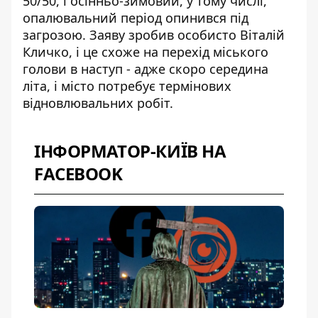
50/50, і осінньо-зимовий, у тому числі,
опалювальний період опинився під
загрозою. Заяву зробив особисто Віталій
Кличко, і це схоже на перехід міського
голови в наступ - адже скоро середина
літа, і місто потребує термінових
відновлювальних робіт.
ІНФОРМАТОР-КИЇВ НА
FACEBOOK