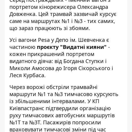
портретом кінорежисера Олександра
Довженка. Цей трамвай зазвичай курсує
саме на маршрутах №1 і №3 - тих самих,
що зараз працюють зі збоями.
Усі вагони Pesa у Депо ім. Шевченка є
частиною
проєкту "Видатні кияни"
-
кожен прикрашений портретом
видатного діяча: від Богдана Ступки і
Миколи Амосова до Ігоря Сікорського і
Леся Курбаса.
Через ворожі обстріли трамвайні
маршрути №1 та №3 тимчасово курсують
із збільшеними інтервалами.
У КП
Київпастранс
підтвердили організацію
руху тимчасових автобусних маршрутів
№1Т та №3Т. Пасажирів попросили
враховувати тимчасові зміни під час