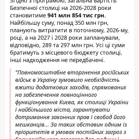
Згідно з програмою, загальна вартість
Безпечної столиці на 2026-2028 роки
становитиме
941 млн 854 тис грн
.
Найбільшу суму, понад 350 млн грн,
планують витратити в поточному, 2026-му,
році, а на 2027 і 2028 роки запланували,
відповідно, 289 та 297 млн грн. Усі ці суми
братимуть з місцевого бюджету столиці,
інші надходження не передбачені.
"Повномасштабне вторгнення російських
військ в Україну зумовило необхідність
вжити додаткових заходів, спрямованих
на забезпечення повноцінного
функціонування Києва, як столиці України
і найбільшого міста, гарантувати
дотримання законних прав і свобод його
мешканців... За таких обставин одним із
пріоритетів в умовах постійних загроз з