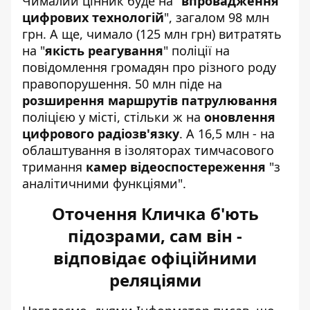
Чималий цінник буде на "
впровадження
цифрових технологій
", загалом 98 млн
грн. А ще, чимало (125 млн грн) витратять
на "
якість реагування
" поліції на
повідомлення громадян про різного роду
правопорушення. 50 млн піде на
розширення маршрутів патрулювання
поліцією у місті, стільки ж на
оновлення
цифрового радіозв'язку
. А 16,5 млн - на
облаштування в ізоляторах тимчасового
тримання
камер відеоспостереження
"з
аналітичними функціями".
Оточення Кличка б'ють
підозрами, сам він -
відповідає офіційними
реляціями