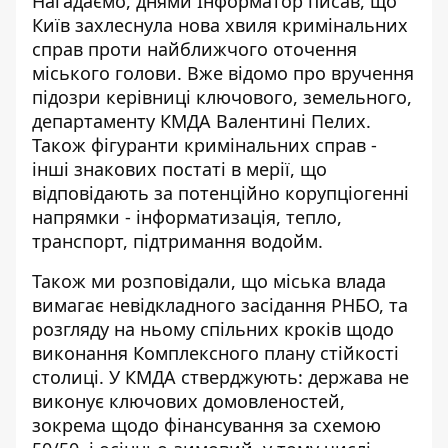
Нагадаємо, днями Інформатор писав, що
Київ захлеснула нова хвиля кримінальних
справ
проти найближчого оточення
міського голови. Вже відомо про вручення
підозри керівниці ключового, земельного,
департаменту КМДА Валентині Пелих.
Також фігуранти кримінальних справ -
інші знакових постаті в мерії, що
відповідають за потенційно корупціогенні
напрямки - інформатизація, тепло,
транспорт, підтримання водойм.
Також ми розповідали, що міська влада
вимагає
невідкладного засідання РНБО
, та
розгляду на ньому спільних кроків щодо
виконання Комплексного плану стійкості
столиці. У КМДА стверджують: держава не
виконує ключових домовленостей,
зокрема щодо фінансування за схемою