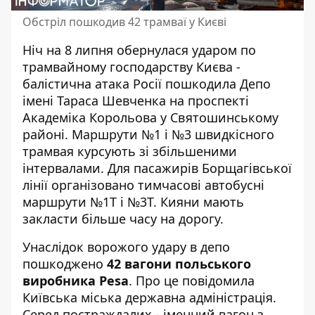
Обстріл пошкодив 42 трамваї у Києві
Ніч на 8 липня обернулася ударом по
трамвайному господарству Києва -
балістична атака Росії
пошкодила Депо
імені Тараса Шевченка на проспекті
Академіка Корольова у Святошинському
районі. Маршрути №1 і №3 швидкісного
трамвая курсують зі збільшеними
інтервалами. Для пасажирів Борщагівської
лінії організовано тимчасові автобусні
маршрути №1Т і №3Т. Кияни мають
закласти більше часу на дорогу.
Унаслідок ворожого удару в депо
пошкоджено
42 вагони польського
виробника Pesa
. Про це
повідомила
Київська міська державна адміністрація
.
Серед постраждалих - іменний вагон з