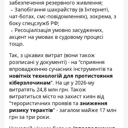
забезпечення резервного живлення;
Запобігання шахрайству (в Інтернеті,
чат-ботах, смс-повідомленнях), зокрема, з
боку спецслужб РФ;
Ресоціалізація умовно засуджених,
акцент на умовах в судовому процесі
тощо.
Так, з цікавих витрат (вони також
розписані у документі) - на "сприяння
впровадженню сучасних інструментів та
новітніх технологій для протистояння
кіберзлочинам
". На це у 2026-му
витратять 24,8 млн грн. Також
витратиться місто на захист киян від
"терористичних проявів та
зниження
ризику терактів
" - загалом майже 17 млн
грн за три роки.