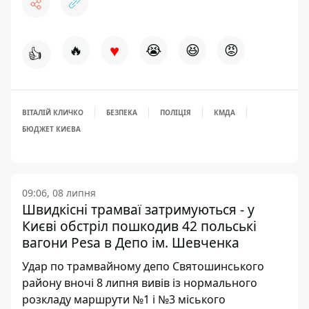
♥
🔥
😭
😆
😡
👍
ВІТАЛІЙ КЛИЧКО
БЕЗПЕКА
ПОЛІЦІЯ
КМДА
БЮДЖЕТ КИЄВА
09:06, 08 липня
Швидкісні трамваї затримуються - у
Києві обстріл пошкодив 42 польські
вагони Pesa в Депо ім. Шевченка
Удар по трамвайному депо Святошинського
району вночі 8 липня вивів із нормального
розкладу маршрути №1 і №3 міського