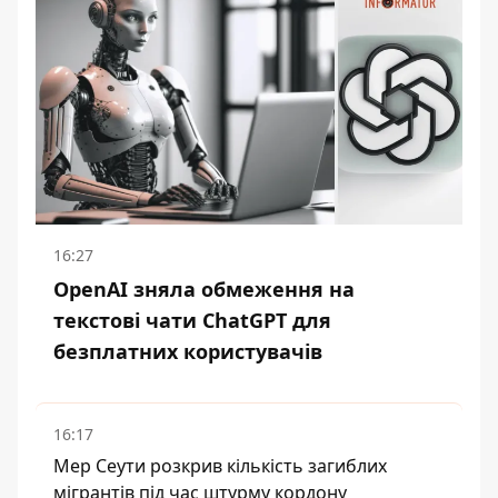
16:27
OpenAI зняла обмеження на
текстові чати ChatGPT для
безплатних користувачів
16:17
Мер Сеути розкрив кількість загиблих
мігрантів під час штурму кордону