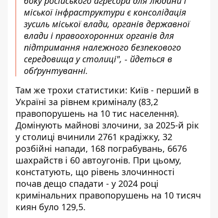
боку російського агресора для людини і
міської інфраструктури є консолідація
зусиль міської влади, органів державної
влади і правоохоронних органів для
підтримання належного безпекового
середовища у столиці", - йдеться в
обґрунтуванні.
Там же трохи статистики: Київ - перший в
Україні за рівнем криміналу (83,2
правопорушень на 10 тис населення).
Домінують майнові злочини, за 2025-й рік
у столиці вчинили 2761 крадіжку, 32
розбійні напади, 168 пограбувань, 6676
шахрайств і 60 автоугонів. При цьому,
констатують, що рівень злочинності
почав дещо спадати - у 2024 році
кримінальних правопорушень на 10 тисяч
киян було 129,5.