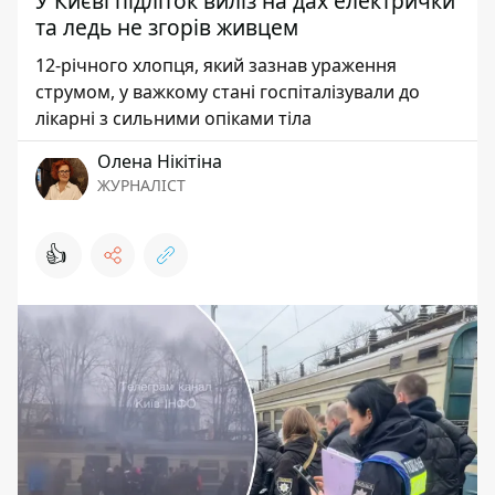
У Києві підліток виліз на дах електрички
та ледь не згорів живцем
12-річного хлопця, який зазнав ураження
струмом, у важкому стані госпіталізували до
лікарні з сильними опіками тіла
Олена Нікітіна
ЖУРНАЛІСТ
👍