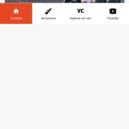
Головна
Актуально
Україна на часі
Youtube
Трагедія сталася на станції "Київ Волинський",
де пасажири намагалися загасити полум'я, на
Інформатор у
Завантажити
яке перетворилася дитина
телефоні
👉
У Києві сталася жахлива трагедія на
залізниці - на станції “Київ Волинський”
підлітка, що виліз на дах вагону вдарило
струмом. Дитина дивом не згоріла
живцем, адже
спалахнула в одну мить
.
Хлопця відвезли до лікарні і залишається
лише сподіватися на те, що таке саме
диво дозволить йому вижити, адже він
отримав дуже важкі опіки всього тіла.
Про трагедію, що сталася в електропотязі
“Київ-Козятин”
повідомила поліція Києва
.
За даними правоохоронців, дитині лише