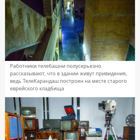
Работники телебашни полусерьезно
рассказывают, что в здании живут привидения,
ведь ТелеКарандаш построен на месте старого
еврейского кладбища