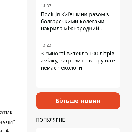
14:37
Поліція Київщини разом з
болгарськими колегами
накрила міжнародний
наркосиндикат
13:23
З ємності витекло 100 літрів
аміаку, загрози повтору вже
немає - екологи
Більше новин
л
атик
ПОПУЛЯРНЕ
нули"
ы
. А