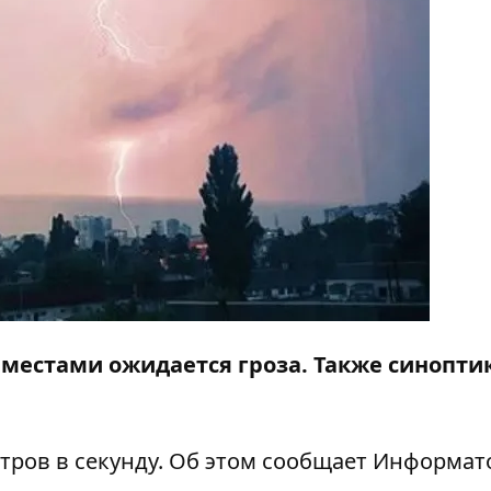
е местами ожидается гроза. Также синопти
етров в секунду. Об этом сообщает
Информат