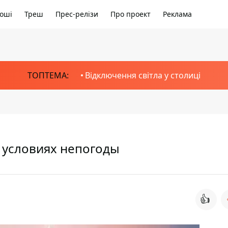
оші
Треш
Прес-релізи
Про проект
Реклама
ТОПТЕМА:
Відключення світла у столиці
в условиях непогоды
👍