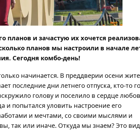
го планов и зачастую их хочется реализов
 сколько планов мы настроили в начале ле
ия. Сегодня комбо-день!
 только начинается. В преддверии осени жит
ает последние дни летнего отпуска, кто-то г
скружило голову и поселило в сердце любов
да и попытался уловить настроение его
 заботами и мечтами, со своими мыслями и
ивы, так или иначе. Откуда мы знаем? Это ви