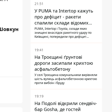
21:51
У PUMA та Intertop кажуть
про дефіцит - ракети
спалили склади відомих
Шовкун
брендів
PUMA, Intertop і Toyota, склади яких
знищені внаслідок ракетного удару по
Київщині, попередили про дефіцит
товарів
19:41
На Троєщині ґрунтові
дороги засипали крихтою
асфальтобетону
У селі Троєщина комунальники вирівняли
шість вулиць асфальтобетонною крихтою
проти вибоїн і бруду
19:19
На Подолі відкрили сендвіч-
бар Gosha, де гостей