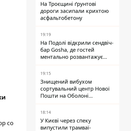
На Троєщині ґрунтові
дороги засипали крихтою
асфальтобетону
19:19
На Подолі відкрили сендвіч-
бар Gosha, де гостей
ментально розвантажує
акула
19:15
Знищений вибухом
сортувальний центр Нової
Пошти на Оболоні
ки
запрацював - видають
посилки
18:14
У Києві через спеку
ор
со
випустили трамваї-