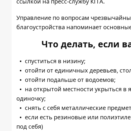
ссылкой на пресс-службу КГГА.
Управление по вопросам чрезвычайны
благоустройства напоминает основные
Что делать, если в
спуститься в низину;
отойти от единичных деревьев, сто
отойти подальше от водоемов;
на открытой местности укрыться в я
одиночку;
снять с себя металлические предмет
если есть резиновые или полиэтил
под себя)