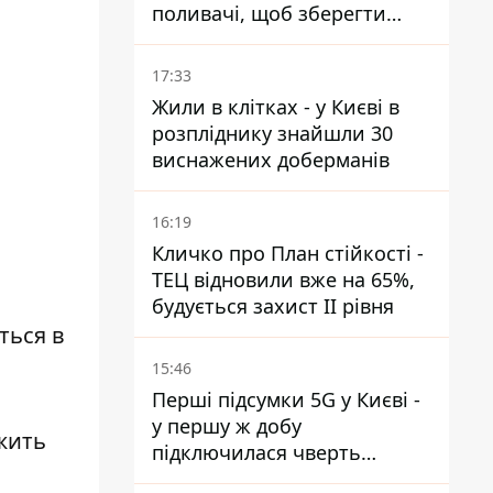
поливачі, щоб зберегти
рейки від деформації
17:33
Жили в клітках - у Києві в
розпліднику знайшли 30
виснажених доберманів
16:19
Кличко про План стійкості -
ТЕЦ відновили вже на 65%,
будується захист ІІ рівня
ться в
15:46
Перші підсумки 5G у Києві -
у першу ж добу
жить
підключилася чверть
мільйона абонентів