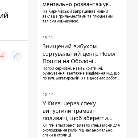
ментально розвантажує
акула
На Кирилівській запрацював новий
ний
заклад з гриль-мелтами та плюшевим
талісманом-акулою.
19:15
Знищений вибухом
сортувальний центр Нової
Пошти на Оболоні
запрацював - видають
Попри серйозні, навіть критичні,
руйнування, вантажне відділення №2, що
посилки
по вул. Богатирській, 11 відновило роботу:
співробітники сортують поштові
відправлення й видають їх адресатам
18:14
У Києві через спеку
випустили трамваї-
поливачі, щоб зберегти
рейки від деформації
КП "Київпастранс" вивело спецвагони для
охолодження колій під час аномальної
спеки в столиці.