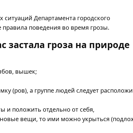
х ситуаций Департамента городского
 правила поведения во время грозы.
ас застала гроза на природе
лбов, вышек;
мку (ров), а группе людей следует расположи
ы и положить отдельно от себя,
еновые вещи, то ими можно укрыться (подло