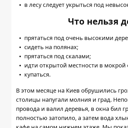
в лесу следует укрыться под невысо
Что нельзя д
прятаться под очень высокими дер
сидеть на полянах;
прятаться под скалами;
идти открытой местности в мокрой 
купаться.
В этом месяце на Киев обрушились гроз
столицы напугали молния и град
. Неп
провода и валил деревья
, в окна бил 
полностью затопило
, а затем
вода хлы
кафе на самом нижнем этаже
. Мы пок