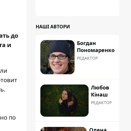
НАШІ АВТОРИ
ать до
Богдан
та и
Пономаренко
РЕДАКТОР
ели
отовит
Любов
ь.
Кінаш
РЕДАКТОР
дно по
Олена