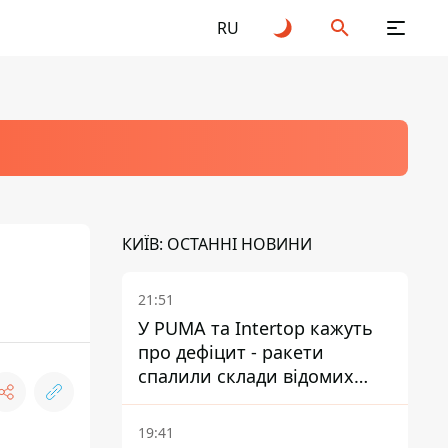
RU
КИЇВ: ОСТАННІ НОВИНИ
21:51
У PUMA та Intertop кажуть
про дефіцит - ракети
спалили склади відомих
брендів
19:41