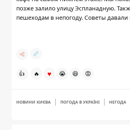
позже
залило улицу Эспланадную
. Так
пешеходам в непогоду
. Советы давали
♥
👍
🔥
😭
😆
😡
НОВИНИ КИЄВА
ПОГОДА В УКРАЇНІ
НЕГОДА