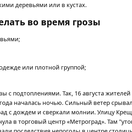
кими деревьями или в кустах.
елать во время грозы
евьями;
одежде или плотной группой;
ы с подтоплениями. Так, 16 августа
жителей
огода началась ночью.
Сильный ветер срыва
град с дождем и сверкали молнии.
Улицу Крещ
нула в торговый центр «Метроград»
. Там
"уто
азали
последствия непогоды в центре столиц