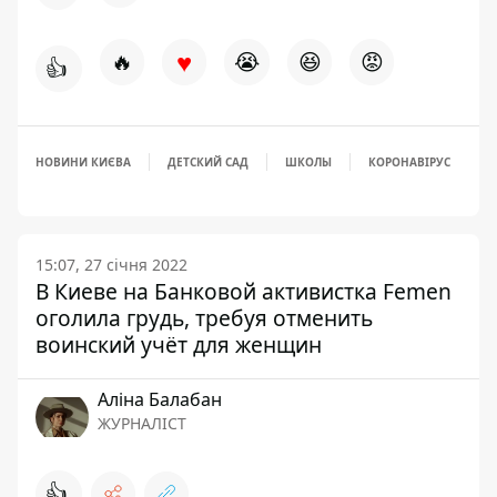
♥
🔥
😭
😆
😡
👍
НОВИНИ КИЄВА
ДЕТСКИЙ САД
ШКОЛЫ
КОРОНАВІРУС
15:07, 27 січня 2022
В Киеве на Банковой активистка Femen
оголила грудь, требуя отменить
воинский учёт для женщин
Аліна Балабан
ЖУРНАЛІСТ
👍