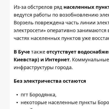
Из-за обстрелов ряд
населенных пункт
ведутся работы по возобновлению элек
Ворзель повреждена часть линии элек
электросети» оперативно занимаются 
частях населенных пунктов уже восста
В Буче
также
отсутствует водоснабже
Киевстар) и Интернет
. Коммунальные
инфраструктуры города.
Без электричества остаются
пгт Бородянка,
некоторые населенные пункты Боро