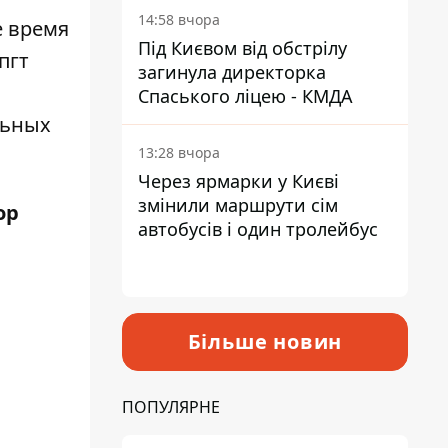
14:58 вчора
е время
Під Києвом від обстрілу
пгт
загинула директорка
Спаського ліцею - КМДА
льных
13:28 вчора
Через ярмарки у Києві
змінили маршрути сім
ор
автобусів і один тролейбус
Більше новин
ПОПУЛЯРНЕ