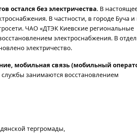
ов остался без электричества
. В настояще
троснабжения. В частности, в городе Буча и 
тросети. ЧАО «ДТЭК Киевские региональные
восстановлением электроснабжения. В отде
новлено электричество.
ние, мобильная связь (мобильный операт
 службы занимаются восстановлением
дянской тергромады,