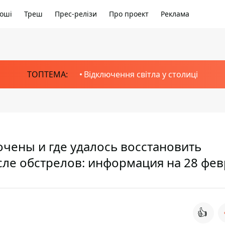
оші
Треш
Прес-релізи
Про проект
Реклама
ТОПТЕМА:
Відключення світла у столиці
чены и где удалось восстановить
сле обстрелов: информация на 28 фев
👍