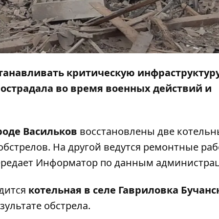
станавливать критическую инфраструктуру
пострадала во время военных действий и
роде Васильков
восстановлены две котельн
бстрелов. На другой ведутся ремонтные раб
ередает
Информатор
по данным администрац
одится
котельная в селе Гавриловка Бучанс
зультате обстрела.