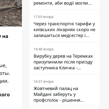
ремонти, аби водії могли
уникати ділянок із заторами
17:03 вчора
Через транспортні тарифи у
київських лікарнях скоро не
залишиться медсестер і
 на
санітарок - професор
Голубовська
16:48 вчора
Вирубку дерев на Теремках
призупинили після приїзду
ые,
заступника Кличка -
оты.
почався діалог
ии.
16:37 вчора
Жовтневий палац на
Майдані заберуть у
кого
профспілок - рішення
Господарського суду