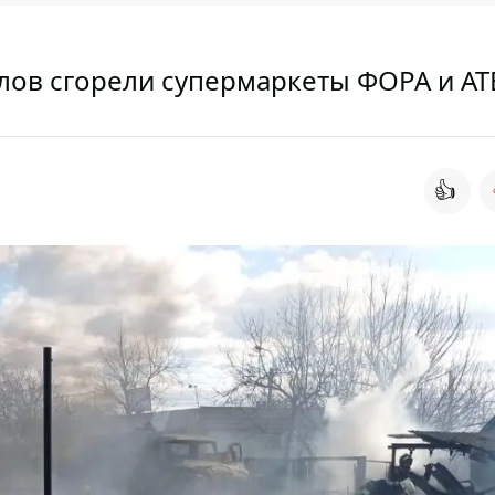
елов сгорели супермаркеты ФОРА и АТ
👍