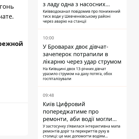
з ладу одна з насосних
огонь
станцій
Київводоканал повідомив про понижений
чате.
тиск води у Шевченківському районі
через аварію на станції
10:00
режной
У Броварах двоє дівчат-
зачеперок потрапили в
лікарню через удар струмом
На Київщині двох 13-річних дівчат
уразило струмом на даху потяга, обох
госпіталізували
09:48
Київ Цифровий
попереджатиме про
ремонти, аби водії могли
уникати ділянок із заторами
У застосунку зʼявилася інтерактивна мапа
ремонтів доріг та перекриттів руху в
столиці: це має допомогти водіям