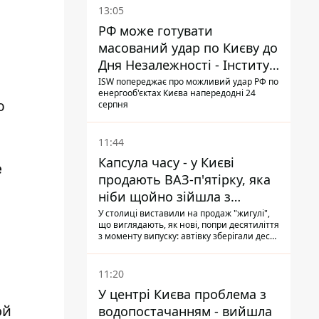
13:05
РФ може готувати
масований удар по Києву до
Дня Незалежності - Інститут
вивчення війни
ISW попереджає про можливий удар РФ по
енергооб'єктах Києва напередодні 24
ю
серпня
11:44
Капсула часу - у Києві
е
продають ВАЗ-п'ятірку, яка
ніби щойно зійшла з
конвейєра
У столиці виставили на продаж "жигулі",
що виглядають, як нові, попри десятиліття
з моменту випуску: автівку зберігали десь
у гаражі, вона навіть зберегла "рідну" гуму
11:20
У центрі Києва проблема з
ой
водопостачанням - вийшла