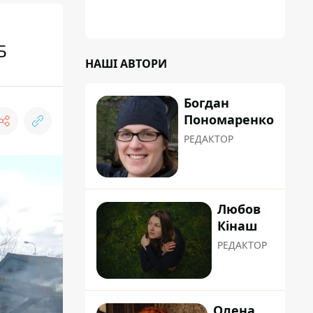
сформувати маршрути руху таким чином,
щоб не потрапити в затор
Б
НАШІ АВТОРИ
Богдан
Пономаренко
РЕДАКТОР
Любов
Кінаш
РЕДАКТОР
Олена