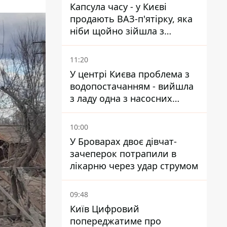
Капсула часу - у Києві
продають ВАЗ-п'ятірку, яка
ніби щойно зійшла з
конвейєра
11:20
У центрі Києва проблема з
водопостачанням - вийшла
з ладу одна з насосних
станцій
10:00
У Броварах двоє дівчат-
зачеперок потрапили в
лікарню через удар струмом
09:48
Київ Цифровий
попереджатиме про