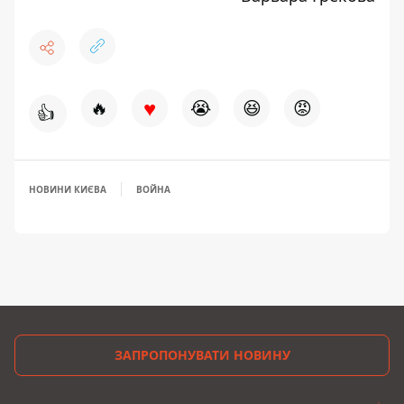
♥
🔥
😭
😆
😡
👍
НОВИНИ КИЄВА
ВОЙНА
ЗАПРОПОНУВАТИ НОВИНУ