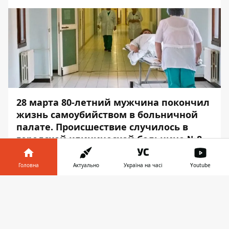
28 марта 80-летний мужчина покончил
жизнь самоубийством в больничной
палате. Происшествие случилось в
городской клинической больнице №8.
Пациент перерезал себе вены и скончался
Головна
Актуально
Україна на часі
Youtube
от кровопотери. Об этом
Информатору
сообщили в пресс-службе полиции Киева.
Інформатор у
Завантажити
телефоні
👉
Почему дедушка решил свести счеты с
жизнью - выясняют правоохранители. Где
проживает мужчина, а также есть ли у